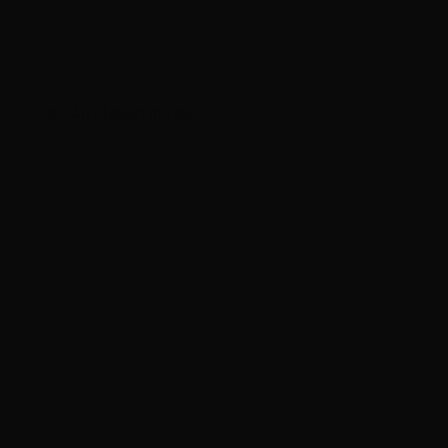
dự án elysian thủ đức