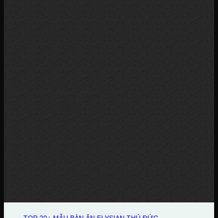
TOP 20+ MẪU BÀN ĂN ELYSIAN THỦ ĐỨC