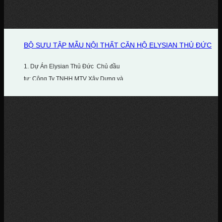
BỘ SƯU TẬP MẪU NỘI THẤT CĂN HỘ ELYSIAN THỦ ĐỨC
1. Dự Án Elysian Thủ Đức Chủ đầu
tư: Công Ty TNHH MTV Xây Dựng và...