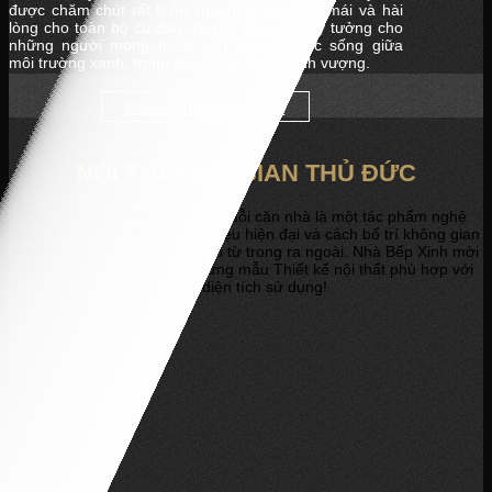
được chăm chút rất tỉ mỉ, mang lại sự thoải mái và hài
lòng cho toàn bộ cư dân. Đây là điểm đến lý tưởng cho
những người mong muốn tận hưởng cuộc sống giữa
môi trường xanh, trong một cộng đồng thịnh vượng.
Đăng Ký Thiết Kế Nội Thất
NỘI THẤT ELYSIAN THỦ ĐỨC
Tại dự án
Elysian Thủ Đức
mỗi căn nhà là một tác phẩm nghệ
thuật hoàn chỉnh kết hợp vật liệu hiện đại và cách bố trí không gian
khoáng đạt để tạo nên vẻ đẹp từ trong ra ngoài. Nhà Bếp Xinh mời
Quý Cư Dân tham khảo những mẫu Thiết kế nội thất phù hợp với
từng diện tích sử dụng!