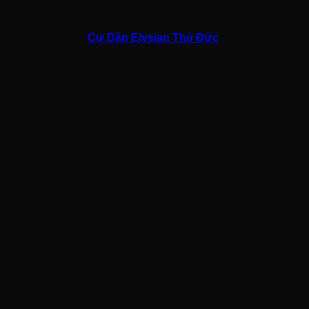
sản phẩm vẫn giữ được nét đặc trưng của tổng thể hài hòa
thống nhất, là không gian giao thoa tuyệt vời giữa các phong
cách sống “chất” chú trọng sự riêng tư. Nhà Bếp Xinh sẽ
đồng hành cùng
Cư Dân Elysian Thủ Đức
để kiến tạo
không gian sống hoàn hảo nhất, nâng tầm giá trị cuộc sống.
dự án elysian thủ đức dự án elysian thủ
đức dự án elysian thủ đức dự án elysian
thủ đức dự án elysian thủ đức dự án
elysian thủ đức dự án elysian thủ đức
dự án elysian thủ đức dự án elysian thủ
đức