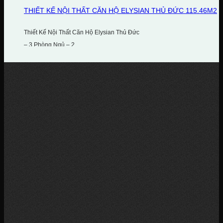
THIẾT KẾ NỘI THẤT CĂN HỘ ELYSIAN THỦ ĐỨC 115.46M2
Thiết Kế Nội Thất Căn Hộ Elysian Thủ Đức
– 3 Phòng Ngủ – 2...