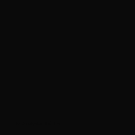
dự án elysian thủ đức