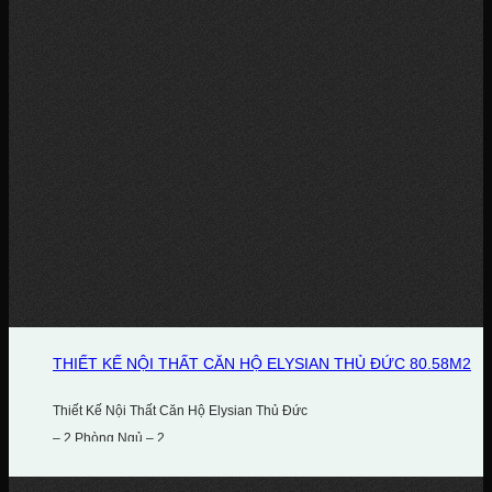
THIẾT KẾ NỘI THẤT CĂN HỘ ELYSIAN THỦ ĐỨC 80.58M2
Thiết Kế Nội Thất Căn Hộ Elysian Thủ Đức
– 2 Phòng Ngủ – 2...