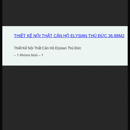
THIẾT KẾ NỘI THẤT CĂN HỘ ELYSIAN THỦ ĐỨC 36.88M2
Thiết Kế Nội Thất Căn Hộ Elysian Thủ Đức
– 1 Phòng Ngủ – 1...