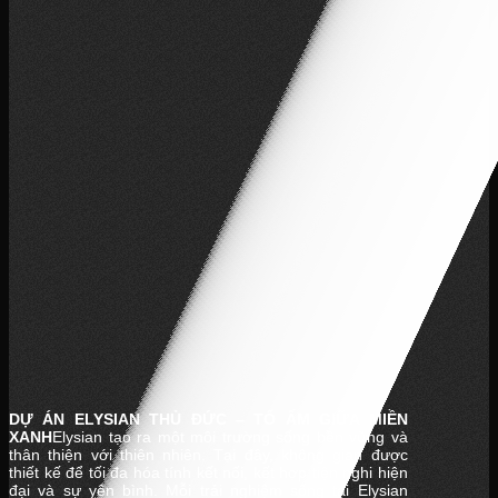
DỰ ÁN ELYSIAN THỦ ĐỨC – TỔ ẤM GIỮA MIỀN
XANH
Elysian tạo ra một môi trường sống bền vững và
thân thiện với thiên nhiên. Tại đây, không gian được
thiết kế để tối đa hóa tính kết nối, kết hợp tiện nghi hiện
đại và sự yên bình. Mỗi trải nghiệm sống tại Elysian