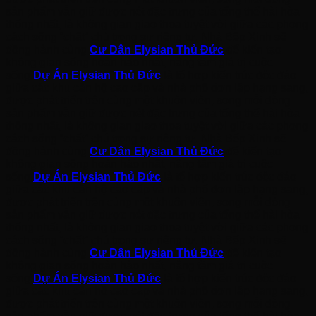
sản phẩm vẫn giữ được nét đặc trưng của tổng thể hài hòa
thống nhất, là không gian giao thoa tuyệt vời giữa các phong
cách sống “chất” chú trọng sự riêng tư. Nhà Bếp Xinh sẽ
đồng hành cùng
Cư Dân Elysian Thủ Đức
để kiến tạo
không gian sống hoàn hảo nhất, nâng tầm giá trị cuộc
sống.
Dự Án Elysian Thủ Đức
là tổ hợp kiến trúc độc đáo
giữa các khu căn hộ cao cấp và nhà phố đơn lập hạng sang,
được phát triển trên cùng một khuôn viên, song mỗi dòng
sản phẩm vẫn giữ được nét đặc trưng của tổng thể hài hòa
thống nhất, là không gian giao thoa tuyệt vời giữa các phong
cách sống “chất” chú trọng sự riêng tư. Nhà Bếp Xinh sẽ
đồng hành cùng
Cư Dân Elysian Thủ Đức
để kiến tạo
không gian sống hoàn hảo nhất, nâng tầm giá trị cuộc
sống.
Dự Án Elysian Thủ Đức
là tổ hợp kiến trúc độc đáo
giữa các khu căn hộ cao cấp và nhà phố đơn lập hạng sang,
được phát triển trên cùng một khuôn viên, song mỗi dòng
sản phẩm vẫn giữ được nét đặc trưng của tổng thể hài hòa
thống nhất, là không gian giao thoa tuyệt vời giữa các phong
cách sống “chất” chú trọng sự riêng tư. Nhà Bếp Xinh sẽ
đồng hành cùng
Cư Dân Elysian Thủ Đức
để kiến tạo
không gian sống hoàn hảo nhất, nâng tầm giá trị cuộc
sống.
Dự Án Elysian Thủ Đức
là tổ hợp kiến trúc độc đáo
giữa các khu căn hộ cao cấp và nhà phố đơn lập hạng sang,
được phát triển trên cùng một khuôn viên, song mỗi dòng