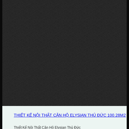
THIẾT KẾ NỘI THẤT CĂN HỘ ELYSIAN THỦ ĐỨC 100.28M2
Thiết Kế Nội Thất Căn Hộ Elysian Thủ Đức