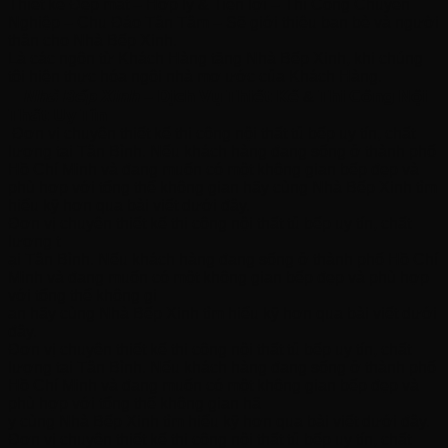
Thiết kế Đẹp mắt – Hợp lý & Tiện lợi – Thi Công Chuyên
Nghiệp – Chu Đáo Tận Tâm – Sẽ giới thiệu bạn bè và người
thân cho Nhà Bếp Xinh.
Là các ngôn từ Khách Hàng tặng Nhà Bếp Xinh, khi chúng
tôi hiện thực hóa ngôi nhà mơ ước của Khách Hàng.
𝙉𝙝𝙖̀ 𝘽𝙚̂́𝙥 𝙓𝙞𝙣𝙝 – 𝗗𝗶̣𝗰𝗵 𝗩𝘂̣ 𝗧𝗵𝗶𝗲̂́𝘁 𝗞𝗲̂́ & 𝗧𝗵𝗶 𝗖𝗼̂𝗻𝗴 𝗡𝗼̣̂𝗶
𝗧𝗵𝗮̂́𝘁 𝗨𝘆 𝗧𝗶́𝗻
Đơn vị chuyên thiết kế thi công nội thất tủ bếp uy tín, chất
lượng tại Tân Bình. Nếu khách hàng đang sống ở thành phố
Hồ Chí Minh và đang muốn có một không gian bếp đẹp và
phù hợp với tổng thể không gian hãy cùng Nhà Bếp Xinh tìm
hiểu kỹ hơn qua bài viết dưới đây.
Đơn vị chuyên thiết kế thi công nội thất tủ bếp uy tín, chất
lượng t
ại Tân Bình. Nếu khách hàng đang sống ở thành phố Hồ Chí
Minh và đang muốn có một không gian bếp đẹp và phù hợp
với tổng thể không gi
an hãy cùng Nhà Bếp Xinh tìm hiểu kỹ hơn qua bài viết dưới
đây.
Đơn vị chuyên thiết kế thi công nội thất tủ bếp uy tín, chất
lượng tại Tân Bình. Nếu khách hàng đang sống ở thành phố
Hồ Chí Minh và đang muốn có một không gian bếp đẹp và
phù hợp với tổng thể không gian hã
y cùng Nhà Bếp Xinh tìm hiểu kỹ hơn qua bài viết dưới đây.
Đơn vị chuyên thiết kế thi công nội thất tủ bếp uy tín, chất