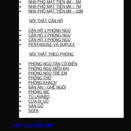
NHÀ PHỐ MẶT TIỀN 4M – 5M
NHÀ PHỐ MẶT TIỀN 6M – 7M
NHÀ PHỐ MẶT TIỀN 8M – 10M
NỘI THẤT CĂN HỘ
CĂN HỘ 1 PHÒNG NGỦ
CĂN HỘ 2 PHÒNG NGỦ
CĂN HỘ 3 PHÒNG NGỦ
PENTHOUSE VÀ DUPLEX
NỘI THẤT THEO PHÒNG
PHÒNG NGỦ TÂN CỔ ĐIỂN
PHÒNG NGỦ HIỆN ĐẠI
PHÒNG NGỦ TRẺ EM
PHÒNG THỜ
PHÒNG KHÁCH
BÀN ĂN – GHẾ NGỒI
PHÒNG WC
TỦ LAVABO
CỬA ĐI GỖ
SÀN GỖ
SOFA
NỘI THẤT NHÀ BẾP