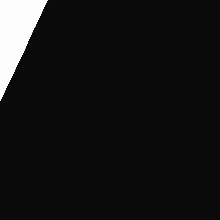
𝗚𝗶𝗮́ 𝗰𝗮̉ 𝗵𝗼̛̣𝗽 𝗹𝘆́ & đ𝗼̂̀𝗻𝗴 𝗻𝗵𝗮̂́𝘁 𝗻𝗴𝗼̂𝗶 𝗻𝗵𝗮̀
Tất cả các khâu từ lúc thiết kế đến hoàn thiện bàn giao
không qua trung gian, tất cả đều được đội ngũ nhân viên văn
phòng và nhà máy sản xuất Nội Thất & Sofa Nhà Bếp Xinh
hoàn thiện nên Khách Hàng sẽ nhận được gi
á tận gốc và sản phẩm dịch vụ tốt nhất!
𝗧𝘂̛ 𝘃𝗮̂́𝗻 𝗺𝗶𝗲̂̃𝗻 𝗽𝗵𝗶́
Nhà Bếp Xinh hiểu được khó khăn và mong muốn của
Khách Hàng khi bắt đầu nghĩ đến việc cải tạo hoặc thiết kế
không gian sống sao cho đẹp mắt và phù hợp với nhu cầu
của tất
cả các thành viên trong Gia Đình, hãy tìm một đơn vị tư vấn
Giỏi có Kinh Nghiệm lâu đời và Tận Tâm. Nhà Bếp Xinh sẽ
giải quyết tất cả các vấn đề mà Khách H
àng lo lắng và mong muốn. Hãy liên hệ với chúng tôi để
cùng nhau Kiến Tạo Không Gian Sống Lý Tưởng cho ngôi
nhà mơ ước của mình nhé!
Tham khảo thêm mẫu nội thất đẹp tại >>>
𝗕𝗮̉𝗼 𝗵𝗮̀𝗻𝗵 𝘃𝗮̀ 𝗯𝗮̉𝗼 𝘁𝗿𝗶̀ 𝘁𝗿𝗼̣𝗻 đ𝗼̛̀𝗶
Khách hàng là tài sản và là đối tác lớn nhất của Nhà Bếp
Xinh, hiểu được giá trị đó Nhà Bếp Xinh có hệ thống chăm
sóc Khách Hàng chuyên nghiệp Chu Đáo Tận Tình sau bán
hàng.
𝗖𝗮̉𝗺 𝗻𝗵𝗮̣̂𝗻 𝗸𝗵𝗮́𝗰𝗵 𝗵𝗮̀𝗻𝗴 𝘃𝗲̂̀ 𝗡𝗵𝗮̀ 𝗕𝗲̂́𝗽 𝗫𝗶𝗻𝗵