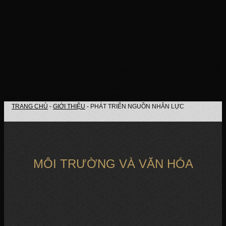
Đơn vị chuyên thiết kế thi công nội thất tủ bếp uy tín, chất
lượng tại Tân Bình. Nếu khách hàng đang sống ở thành phố
Hồ Chí Minh và đang muốn có một không gian bếp đẹp v
à phù hợp với tổng thể không gia
n hãy cùng Nhà Bếp Xinh tìm hiểu kỹ hơn qua bài
viết dưới đây.
Đơn vị chuyên thiết kế thi công nội thất tủ bếp uy tín, chất
lượng tại Tân Bình. Nếu khách hàng đang sống ở thành phố
Hồ Chí Minh và đang muốn có một không gian bếp đẹp và
phù hợp với tổng thể không gian hãy cùng Nhà Bếp Xinh tìm
hiểu kỹ hơn qua bài viết dưới đây.
TRANG CHỦ
-
GIỚI THIỆU
-
PHÁT TRIỂN NGUỒN NHÂN LỰC
MÔI TRƯỜNG VÀ VĂN HÓA