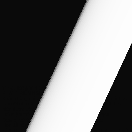
𝗧𝗵𝗶𝗲̂́𝘁 𝗞𝗲̂́ & 𝗧𝗵𝗶 𝗖𝗼̂𝗻𝗴 𝗧𝗿𝗲̂𝗻 𝗧𝗼𝗮̀𝗻 𝗤𝘂𝗼̂́𝗰
PHÁT TRIỂN NGUỒN NHÂN LỰC
Khách hàng chỉ việc gửi bản vẽ bố trí xây dựng nhà mình và
trao đổi nhu cầu mong muốn là Nhà Bếp Xinh có thể thực
hiện được ước mơ của Quý Khách.
Tiết Kiệm thời gian – Hiệu Quả – An Toàn mùa dịch!
Đ𝗼̛𝗻 𝘃𝗶̣ 𝗰𝗼́ 𝘁𝗵𝗮̂𝗺 𝗻𝗶𝗲̂𝗻 𝘃𝗮̀ 𝗸𝗶𝗻𝗵 𝗻𝗴𝗵𝗶𝗲̣̂𝗺 𝗰𝗮𝗼
Hơn 10 năm kinh nghiệm Thiết
kế & Thi Công Nội Thất. Với đam mê mãnh liệt lĩnh vực thiết