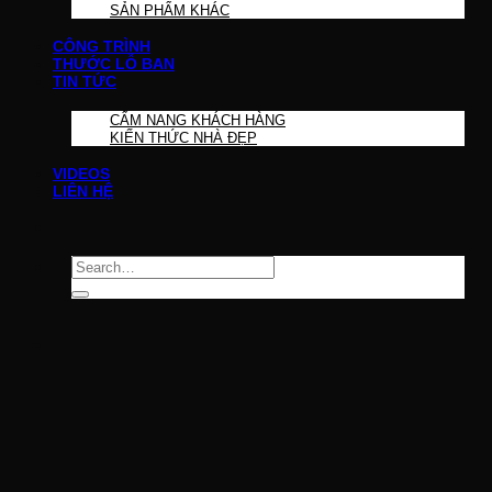
SẢN PHẨM KHÁC
CÔNG TRÌNH
THƯỚC LỖ BAN
TIN TỨC
CẨM NANG KHÁCH HÀNG
KIẾN THỨC NHÀ ĐẸP
VIDEOS
LIÊN HỆ