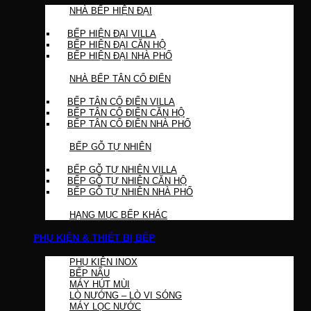
NHÀ BẾP HIỆN ĐẠI
BẾP HIỆN ĐẠI VILLA
BẾP HIỆN ĐẠI CĂN HỘ
BẾP HIỆN ĐẠI NHÀ PHỐ
NHÀ BẾP TÂN CỔ ĐIỂN
BẾP TÂN CỔ ĐIỂN VILLA
BẾP TÂN CỔ ĐIỂN CĂN HỘ
BẾP TÂN CỔ ĐIỂN NHÀ PHỐ
BẾP GỖ TỰ NHIÊN
BẾP GỖ TỰ NHIÊN VILLA
BẾP GỖ TỰ NHIÊN CĂN HỘ
BẾP GỖ TỰ NHIÊN NHÀ PHỐ
HẠNG MỤC BẾP KHÁC
PHỤ KIỆN & THIẾT BỊ BẾP
PHỤ KIỆN INOX
BẾP NẤU
MÁY HÚT MÙI
LÒ NƯỚNG – LÒ VI SÓNG
MÁY LỌC NƯỚC