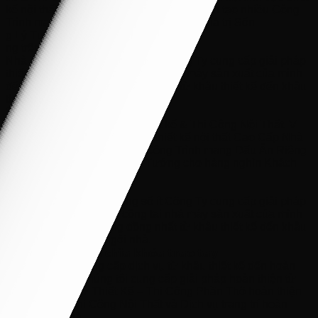
kế nội thất Cao Cấp Nhà Bếp Xinh đã kiến tạo nhiều Công
Trình mang Dấu Ấn Riêng và Tôn Vinh giá trị Sốn
g Lý Tưởng cho hàng nghìn Khách Hà
ng trên Toàn Quốc.
Nhà Bếp Xinh là một trong số ít Công Ty cung cấp giải pháp
thiết kế và trực tiếp gia công tại nhà máy sản xuất của mình
để đảm bảo chất lượng đồng nhất từ khâu thiết kế đến khâu
thi công hoàn thi
ện ngôi nhà.
Hơn 10 năm kinh nghiệm Thiết kế & Thi Công Nội Thất. V
ới đam mê mãnh liệt lĩnh vực thiết kế nội thất Cao Cấp Nhà
Bếp Xinh đã kiến tạo nhiều Công Trình mang Dấu Ấn Riêng
và Tôn Vinh giá trị Sống Lý Tưởng cho hàng nghìn Khách
Hàng tr
ên Toàn Quốc.
Nhà Bếp Xinh là một trong số ít Công Ty cung cấp giải pháp
thiết kế và trực tiếp gia công tại nhà máy sản xuất của mình
để đảm bảo chất lượng đồng nhất từ khâu thiết kế đến khâu
thi công hoàn thiện ngôi nhà.
𝗗𝗶̣𝗰𝗵 𝘃𝘂̣ 𝘁𝗿𝗼̣𝗻 𝗴𝗼́𝗶 𝗰𝗵𝗶̀𝗮 𝗸𝗵𝗼́𝗮 𝘁𝗿𝗮𝗼 𝘁𝗮𝘆
Nhà Bếp Xinh cung cấp dịch vụ từ khâu thiết kế đến hoàn
thiện thi công. Chúng tôi cung cấp giải pháp hoàn thiện từ
đầu tới cuối như Thiết Kế – Thi Công Phần Thô hoàn thiện
Xây Dựng – Thi Công Nội Thất và Dịch vụ trang trí hoàn
thiện Ngôi Nhà.