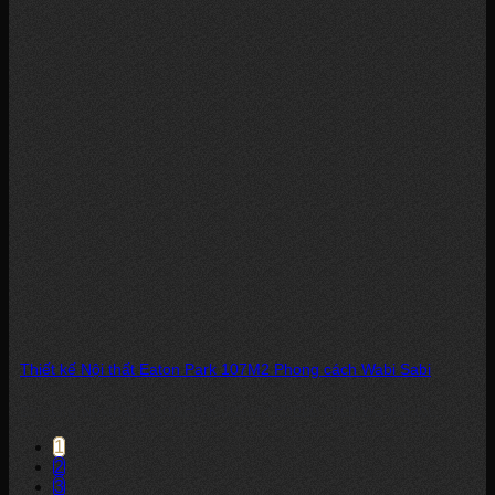
Thiết kế Nội thất Eaton Park 107M2 Phong cách Wabi Sabi
Bạn đang tìm kiếm giải pháp Thiết kế nội thất Eaton Park cho căn hộ...
1
2
3