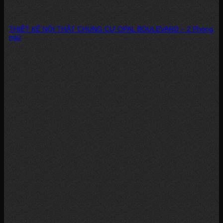
THIẾT KẾ NỘI THẤT CHUNG CƯ OPAL BOULEVARD – 2 Phòng
ngủ
Một căn hộ đẹp không chỉ nằm ở hình thức mà còn phải mang đến...