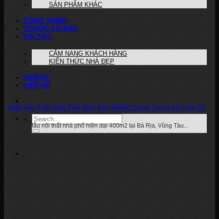
SẢN PHẨM KHÁC
CÔNG TRÌNH
THƯỚC LỖ BAN
TIN TỨC
CẨM NANG KHÁCH HÀNG
KIẾN THỨC NHÀ ĐẸP
VIDEOS
LIÊN HỆ
Mẫu Nội Thất Nhà Phố Hiện Đại 400M2 Sang Trọng Và Tinh Tế
Dự án: Mẫu nội thất nhà phố hiện đại 400m2 tại Bà Rịa, Vũng Tàu...