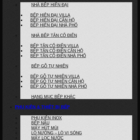
NHÀ BẾP HIỆN ĐẠI
BẾP HIỆN ĐẠI VILLA
BẾP HIỆN ĐẠI CĂN HỘ
BẾP HIỆN ĐẠI NHÀ PHỐ
NHÀ BẾP TÂN CỔ ĐIỂN
BẾP TÂN CỔ ĐIỂN VILLA
BẾP TÂN CỔ ĐIỂN CĂN HỘ
BẾP TÂN CỔ ĐIỂN NHÀ PHỐ
BẾP GỖ TỰ NHIÊN
BẾP GỖ TỰ NHIÊN VILLA
BẾP GỖ TỰ NHIÊN CĂN HỘ
BẾP GỖ TỰ NHIÊN NHÀ PHỐ
HẠNG MỤC BẾP KHÁC
PHỤ KIỆN & THIẾT BỊ BẾP
PHỤ KIỆN INOX
BẾP NẤU
MÁY HÚT MÙI
LÒ NƯỚNG – LÒ VI SÓNG
MÁY LỌC NƯỚC