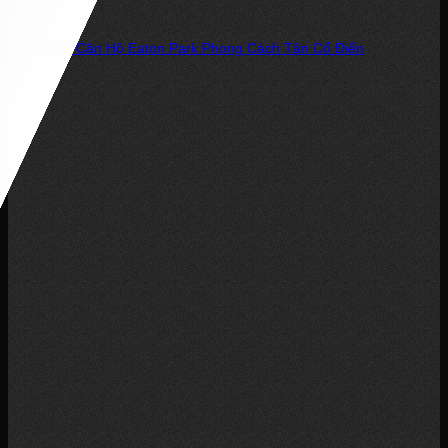
Nội Thất Căn Hộ Eaton Park Phong Cách Tân Cổ Điển
Căn hộ 2 phòng ngủ tại Eaton Park là lựa chọn lý tưởng cho những...