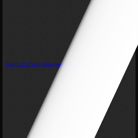
THỰC TẾ CÔNG TRÌNH NHÀ PHỐ CẦN THƠ
Dự án: Thực tế công trình nhà phố Cần Thơ Phong cách: Hiện đại