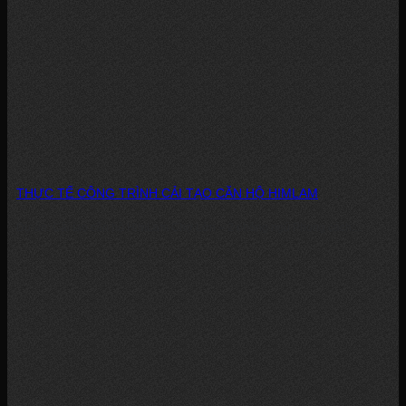
THỰC TẾ CÔNG TRÌNH CẢI TẠO CĂN HỘ HIMLAM
Dự án: Cải tạo căn hộ HimLam Chợ Lớn – 2 phòng ngủ Phong cách:...