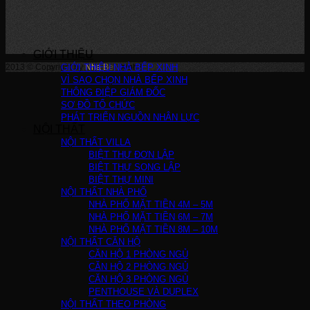
GIỚI THIỆU
2013 © Copyright by
GIỚI THIỆU NHÀ BẾP XINH
Nha Bep Xinh
!
VÌ SAO CHỌN NHÀ BẾP XINH
THÔNG ĐIỆP GIÁM ĐỐC
SƠ ĐỒ TỔ CHỨC
PHÁT TRIỂN NGUỒN NHÂN LỰC
NỘI THẤT
NỘI THẤT VILLA
BIỆT THỰ ĐƠN LẬP
BIỆT THỰ SONG LẬP
BIỆT THỰ MINI
NỘI THẤT NHÀ PHỐ
NHÀ PHỐ MẶT TIỀN 4M – 5M
NHÀ PHỐ MẶT TIỀN 6M – 7M
NHÀ PHỐ MẶT TIỀN 8M – 10M
NỘI THẤT CĂN HỘ
CĂN HỘ 1 PHÒNG NGỦ
CĂN HỘ 2 PHÒNG NGỦ
CĂN HỘ 3 PHÒNG NGỦ
PENTHOUSE VÀ DUPLEX
NỘI THẤT THEO PHÒNG