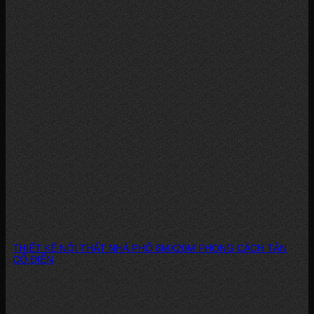
THIẾT KẾ NỘI THẤT NHÀ PHỐ 8MX20M PHONG CÁCH TÂN
CỔ ĐIỂN
Dự án: Thiết kế nội thất nhà phố Bình Chánh Phong cách: Tân cổ điển