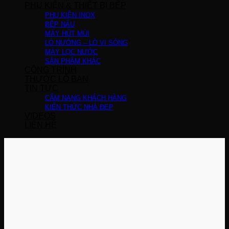
PHỤ KIỆN & THIẾT BỊ BẾP
PHỤ KIỆN INOX
BẾP NẤU
MÁY HÚT MÙI
LÒ NƯỚNG – LÒ VI SÓNG
MÁY LỌC NƯỚC
SẢN PHẨM KHÁC
CÔNG TRÌNH
THƯỚC LỖ BAN
TIN TỨC
CẨM NANG KHÁCH HÀNG
KIẾN THỨC NHÀ ĐẸP
VIDEOS
LIÊN HỆ