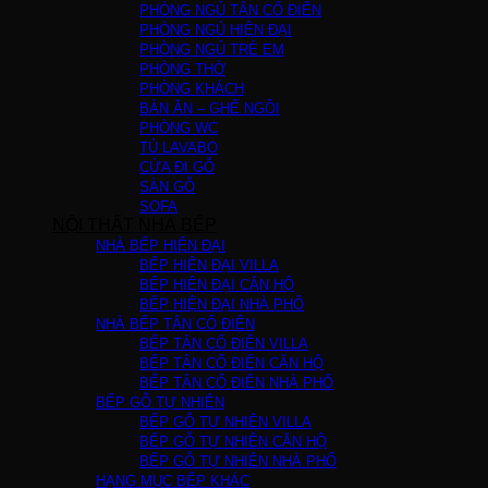
PHÒNG NGỦ TÂN CỔ ĐIỂN
PHÒNG NGỦ HIỆN ĐẠI
PHÒNG NGỦ TRẺ EM
PHÒNG THỜ
PHÒNG KHÁCH
BÀN ĂN – GHẾ NGỒI
PHÒNG WC
TỦ LAVABO
CỬA ĐI GỖ
SÀN GỖ
SOFA
NỘI THẤT NHÀ BẾP
NHÀ BẾP HIỆN ĐẠI
BẾP HIỆN ĐẠI VILLA
BẾP HIỆN ĐẠI CĂN HỘ
BẾP HIỆN ĐẠI NHÀ PHỐ
NHÀ BẾP TÂN CỔ ĐIỂN
BẾP TÂN CỔ ĐIỂN VILLA
BẾP TÂN CỔ ĐIỂN CĂN HỘ
BẾP TÂN CỔ ĐIỂN NHÀ PHỐ
BẾP GỖ TỰ NHIÊN
BẾP GỖ TỰ NHIÊN VILLA
BẾP GỖ TỰ NHIÊN CĂN HỘ
BẾP GỖ TỰ NHIÊN NHÀ PHỐ
HẠNG MỤC BẾP KHÁC