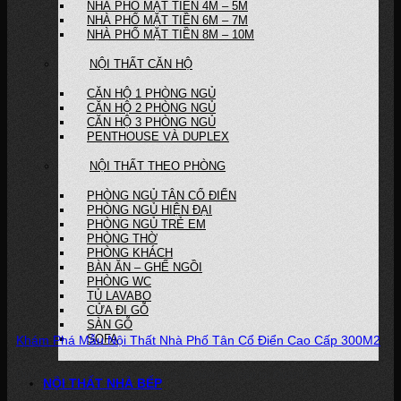
NHÀ PHỐ MẶT TIỀN 4M – 5M
NHÀ PHỐ MẶT TIỀN 6M – 7M
NHÀ PHỐ MẶT TIỀN 8M – 10M
NỘI THẤT CĂN HỘ
CĂN HỘ 1 PHÒNG NGỦ
CĂN HỘ 2 PHÒNG NGỦ
CĂN HỘ 3 PHÒNG NGỦ
PENTHOUSE VÀ DUPLEX
NỘI THẤT THEO PHÒNG
PHÒNG NGỦ TÂN CỔ ĐIỂN
PHÒNG NGỦ HIỆN ĐẠI
PHÒNG NGỦ TRẺ EM
PHÒNG THỜ
PHÒNG KHÁCH
BÀN ĂN – GHẾ NGỒI
PHÒNG WC
TỦ LAVABO
CỬA ĐI GỖ
SÀN GỖ
SOFA
Khám Phá Mẫu Nội Thất Nhà Phố Tân Cổ Điển Cao Cấp 300M2
Dự án: Mẫu nội thất nhà phố Tân cổ điển cao cấp tại Quận 6...
NỘI THẤT NHÀ BẾP