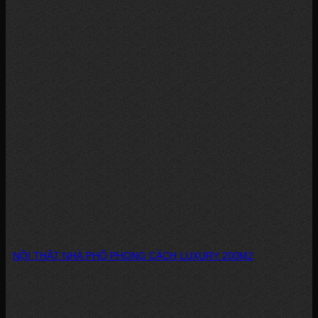
NỘI THẤT NHÀ PHỐ PHONG CÁCH LUXURY 200M2
NỘI THẤT NHÀ PHỐ PHONG CÁCH LUXURY 200M2 Diện tích: 200m2
Phong cách Luxury Xem...