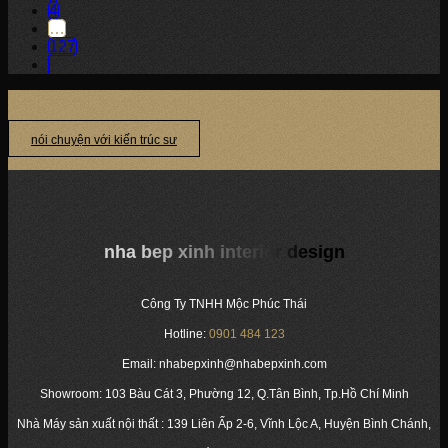
4
…
127
nói chuyện với kiến trúc sư
nha bep xinh interior design
Công Ty TNHH Mộc Phúc Thái
Hotline:
0901 484 123
Email: nhabepxinh@nhabepxinh.com
Showroom: 103 Bàu Cát 3, Phường 12, Q.Tân Bình, Tp.Hồ Chí Minh
Nhà Máy sản xuất nội thất : 139 Liên Ấp 2-6, Vĩnh Lộc A, Huyện Bình Chánh,