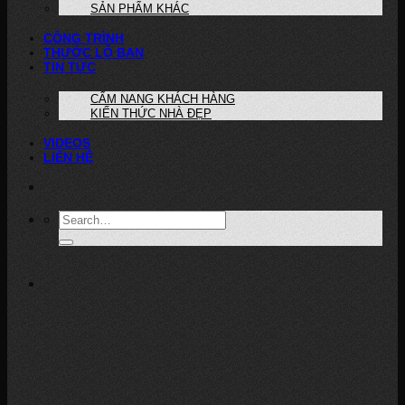
SẢN PHẨM KHÁC
CÔNG TRÌNH
THƯỚC LỖ BAN
TIN TỨC
CẨM NANG KHÁCH HÀNG
KIẾN THỨC NHÀ ĐẸP
VIDEOS
LIÊN HỆ