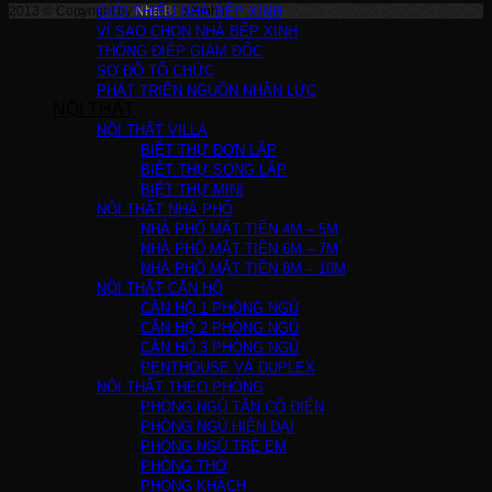
2013 © Copyright by
GIỚI THIỆU NHÀ BẾP XINH
Nha Bep Xinh
!
VÌ SAO CHỌN NHÀ BẾP XINH
THÔNG ĐIỆP GIÁM ĐỐC
SƠ ĐỒ TỔ CHỨC
PHÁT TRIỂN NGUỒN NHÂN LỰC
NỘI THẤT
NỘI THẤT VILLA
BIỆT THỰ ĐƠN LẬP
BIỆT THỰ SONG LẬP
BIỆT THỰ MINI
NỘI THẤT NHÀ PHỐ
NHÀ PHỐ MẶT TIỀN 4M – 5M
NHÀ PHỐ MẶT TIỀN 6M – 7M
NHÀ PHỐ MẶT TIỀN 8M – 10M
NỘI THẤT CĂN HỘ
CĂN HỘ 1 PHÒNG NGỦ
CĂN HỘ 2 PHÒNG NGỦ
CĂN HỘ 3 PHÒNG NGỦ
PENTHOUSE VÀ DUPLEX
NỘI THẤT THEO PHÒNG
PHÒNG NGỦ TÂN CỔ ĐIỂN
PHÒNG NGỦ HIỆN ĐẠI
PHÒNG NGỦ TRẺ EM
PHÒNG THỜ
PHÒNG KHÁCH