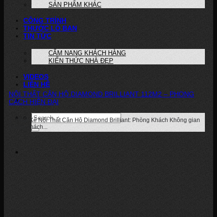
SẢN PHẨM KHÁC
CÔNG TRÌNH
THƯỚC LỖ BAN
TIN TỨC
CẨM NANG KHÁCH HÀNG
KIẾN THỨC NHÀ ĐẸP
VIDEOS
LIÊN HỆ
NỘI THẤT CĂN HỘ DIAMOND BRILLIANT 112M2 – PHONG
CÁCH HIỆN ĐẠI
1. Thiết Kế Nội Thất Căn Hộ Diamond Brilliant: Phòng Khách Không gian
phòng khách...