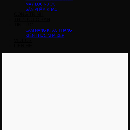
MÁY LỌC NƯỚC
SẢN PHẨM KHÁC
CÔNG TRÌNH
THƯỚC LỖ BAN
TIN TỨC
CẨM NANG KHÁCH HÀNG
KIẾN THỨC NHÀ ĐẸP
VIDEOS
LIÊN HỆ