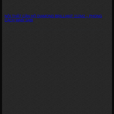
NỘI THẤT CĂN HỘ DIAMOND BRILLIANT 112M2 – PHONG
CÁCH WABI SABI
1. Thiết Kế Nội Thất Căn Hộ Diamond Brilliant: Phòng Khách Thiết kế nội
thất...