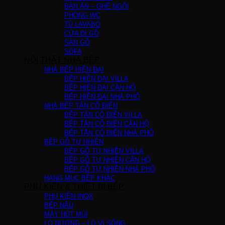
BÀN ĂN – GHẾ NGỒI
PHÒNG WC
TỦ LAVABO
CỬA ĐI GỖ
SÀN GỖ
SOFA
NỘI THẤT NHÀ BẾP
NHÀ BẾP HIỆN ĐẠI
BẾP HIỆN ĐẠI VILLA
BẾP HIỆN ĐẠI CĂN HỘ
BẾP HIỆN ĐẠI NHÀ PHỐ
NHÀ BẾP TÂN CỔ ĐIỂN
BẾP TÂN CỔ ĐIỂN VILLA
BẾP TÂN CỔ ĐIỂN CĂN HỘ
BẾP TÂN CỔ ĐIỂN NHÀ PHỐ
BẾP GỖ TỰ NHIÊN
BẾP GỖ TỰ NHIÊN VILLA
BẾP GỖ TỰ NHIÊN CĂN HỘ
BẾP GỖ TỰ NHIÊN NHÀ PHỐ
HẠNG MỤC BẾP KHÁC
PHỤ KIỆN & THIẾT BỊ BẾP
PHỤ KIỆN INOX
BẾP NẤU
MÁY HÚT MÙI
LÒ NƯỚNG – LÒ VI SÓNG