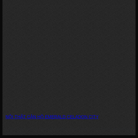
NỘI THẤT CĂN HỘ EMERALD CELADON CITY
1. Nội Thất Căn Hộ Emerald Celadon City: Phòng Khách Không gian phòng
khách được...