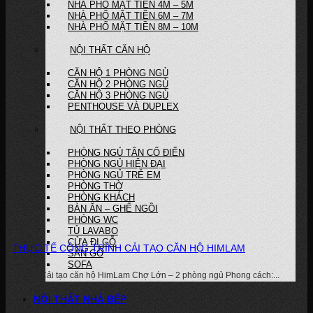
NHÀ PHỐ MẶT TIỀN 4M – 5M
NHÀ PHỐ MẶT TIỀN 6M – 7M
NHÀ PHỐ MẶT TIỀN 8M – 10M
NỘI THẤT CĂN HỘ
CĂN HỘ 1 PHÒNG NGỦ
CĂN HỘ 2 PHÒNG NGỦ
CĂN HỘ 3 PHÒNG NGỦ
PENTHOUSE VÀ DUPLEX
NỘI THẤT THEO PHÒNG
PHÒNG NGỦ TÂN CỔ ĐIỂN
PHÒNG NGỦ HIỆN ĐẠI
PHÒNG NGỦ TRẺ EM
PHÒNG THỜ
PHÒNG KHÁCH
BÀN ĂN – GHẾ NGỒI
PHÒNG WC
TỦ LAVABO
CỬA ĐI GỖ
THỰC TẾ CÔNG TRÌNH CẢI TẠO CĂN HỘ HIMLAM
SÀN GỖ
SOFA
Dự án: Cải tạo căn hộ HimLam Chợ Lớn – 2 phòng ngủ Phong cách:...
NỘI THẤT NHÀ BẾP