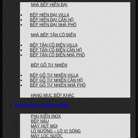
NHÀ BẾP HIỆN ĐẠI
BẾP HIỆN ĐẠI VILLA
BẾP HIỆN ĐẠI CĂN HỘ
BẾP HIỆN ĐẠI NHÀ PHỐ
NHÀ BẾP TÂN CỔ ĐIỂN
BẾP TÂN CỔ ĐIỂN VILLA
BẾP TÂN CỔ ĐIỂN CĂN HỘ
BẾP TÂN CỔ ĐIỂN NHÀ PHỐ
BẾP GỖ TỰ NHIÊN
BẾP GỖ TỰ NHIÊN VILLA
BẾP GỖ TỰ NHIÊN CĂN HỘ
BẾP GỖ TỰ NHIÊN NHÀ PHỐ
HẠNG MỤC BẾP KHÁC
PHỤ KIỆN & THIẾT BỊ BẾP
PHỤ KIỆN INOX
BẾP NẤU
MÁY HÚT MÙI
LÒ NƯỚNG – LÒ VI SÓNG
MÁY LỌC NƯỚC