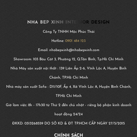
NHA BEP XINH INTERIOR DESIGN
Công Ty TNHH Mộc Phúc Thái
Hotline:
0901 484 123
Email: nhabepxinh@nhabepxinh.com
Showroom: 103 Bàu Cát 3, Phường 12, Q.Tân Bình, Tp.Hồ Chí Minh
Nhà Máy sản xuất nội thất : 139 Liên Ấp 2-6, Vĩnh Lộc A, Huyện Bình
Chánh, TP.Hồ Chí Minh
Nhà máy sản xuất Sofa : D11/10F, Ấp 4, Xã Vĩnh Lộc A, Huyện Bình Chánh,
TP.Hồ Chí Minh
Giờ làm việc: 8h - 17h30 từ Thứ 2 đến chủ nhật - riêng bộ phận kinh doanh
hoạt động 24/24
ĐKKD:
0313268559
DO SỞ KD & ĐT TP.HCM CẤP NGÀY 27/5/2015
CHÍNH SÁCH