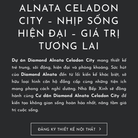
ALNATA CELADON
CITY – NHỊP SỐNG
HIỆN ĐẠI – GIÁ TRỊ
TƯƠNG LAI
Dự án Diamond Alnata Celadon City
mang thiết kế
trẻ trung, sôi động, hiện đại và phòng khoáng. Sức hút
của
Diamond Alnata
đến từ lối kiến kế khác biệt, sở
hữu loại hình căn hộ đẳng cấp cùng những tiện ích
mang phong cách nghỉ dưỡng. Nhà Bếp Xinh sẽ đồng
hành cùng
Cư dân Diamond Alnata Celadon City
để
kiến tạo không gian sống hoàn hảo nhất, nâng tầm giá
trị cuộc sống.
ĐĂNG KÝ THIẾT KẾ NỘI THẤT