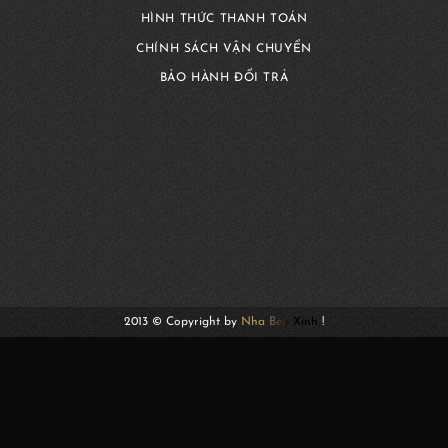
HÌNH THỨC THANH TOÁN
CHÍNH SÁCH VẬN CHUYỂN
BẢO HÀNH ĐỔI TRẢ
2013 © Copyright by
Nha Bep Xinh
!