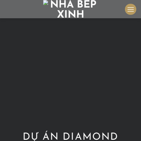
Skip
to
content
DỰ ÁN DIAMOND