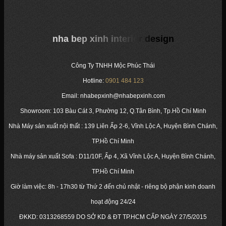
nha bep xinh interior design
Công Ty TNHH Mộc Phúc Thái
Hotline:
0901 484 123
Email: nhabepxinh@nhabepxinh.com
Showroom: 103 Bàu Cát 3, Phường 12, Q.Tân Bình, Tp.Hồ Chí Minh
Nhà Máy sản xuất nội thất : 139 Liên Ấp 2-6, Vĩnh Lộc A, Huyện Bình Chánh,
TP.Hồ Chí Minh
Nhà máy sản xuất Sofa : D11/10F, Ấp 4, Xã Vĩnh Lộc A, Huyện Bình Chánh,
TP.Hồ Chí Minh
Giờ làm việc: 8h - 17h30 từ Thứ 2 đến chủ nhật - riêng bộ phận kinh doanh
hoạt động 24/24
ĐKKD:
0313268559
DO SỞ KD & ĐT TP.HCM CẤP NGÀY 27/5/2015