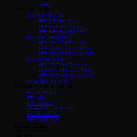
SOFA
NỘI THẤT NHÀ BẾP
NHÀ BẾP HIỆN ĐẠI
BẾP HIỆN ĐẠI VILLA
BẾP HIỆN ĐẠI CĂN HỘ
BẾP HIỆN ĐẠI NHÀ PHỐ
NHÀ BẾP TÂN CỔ ĐIỂN
BẾP TÂN CỔ ĐIỂN VILLA
BẾP TÂN CỔ ĐIỂN CĂN HỘ
BẾP TÂN CỔ ĐIỂN NHÀ PHỐ
BẾP GỖ TỰ NHIÊN
BẾP GỖ TỰ NHIÊN VILLA
BẾP GỖ TỰ NHIÊN CĂN HỘ
BẾP GỖ TỰ NHIÊN NHÀ PHỐ
HẠNG MỤC BẾP KHÁC
PHỤ KIỆN & THIẾT BỊ BẾP
PHỤ KIỆN INOX
BẾP NẤU
MÁY HÚT MÙI
LÒ NƯỚNG – LÒ VI SÓNG
MÁY LỌC NƯỚC
SẢN PHẨM KHÁC
CÔNG TRÌNH
THƯỚC LỖ BAN
TIN TỨC