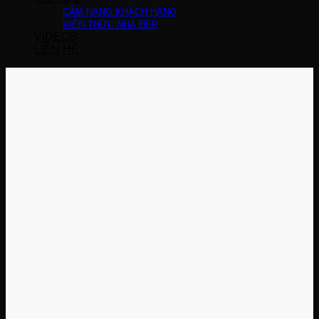
CẨM NANG KHÁCH HÀNG
KIẾN THỨC NHÀ ĐẸP
VIDEOS
LIÊN HỆ