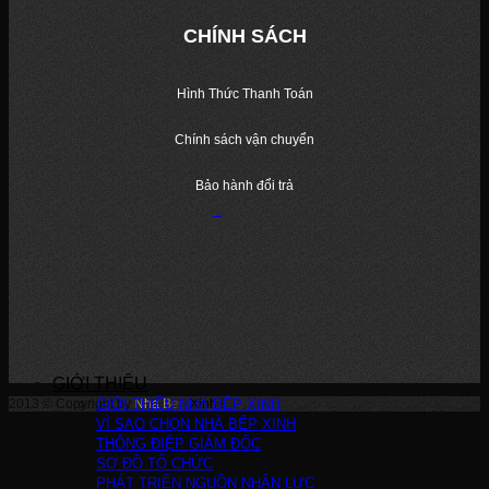
CHÍNH SÁCH
Hình Thức Thanh Toán
Chính sách vận chuyển
Bảo hành đổi trả
GIỚI THIỆU
2013 © Copyright by
GIỚI THIỆU NHÀ BẾP XINH
Nha Bep Xinh
!
VÌ SAO CHỌN NHÀ BẾP XINH
THÔNG ĐIỆP GIÁM ĐỐC
SƠ ĐỒ TỔ CHỨC
PHÁT TRIỂN NGUỒN NHÂN LỰC