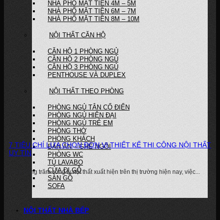
NHÀ PHỐ MẶT TIỀN 4M – 5M
NHÀ PHỐ MẶT TIỀN 6M – 7M
NHÀ PHỐ MẶT TIỀN 8M – 10M
NỘI THẤT CĂN HỘ
CĂN HỘ 1 PHÒNG NGỦ
CĂN HỘ 2 PHÒNG NGỦ
CĂN HỘ 3 PHÒNG NGỦ
PENTHOUSE VÀ DUPLEX
NỘI THẤT THEO PHÒNG
PHÒNG NGỦ TÂN CỔ ĐIỂN
PHÒNG NGỦ HIỆN ĐẠI
PHÒNG NGỦ TRẺ EM
PHÒNG THỜ
PHÒNG KHÁCH
7 TIÊU CHÍ LỰA CHỌN ĐƠN VỊ THIẾT KẾ THI CÔNG NỘI THẤT
BÀN ĂN – GHẾ NGỒI
UY TÍN
PHÒNG WC
TỦ LAVABO
CỬA ĐI GỖ
Giữa hàng trăm công ty nội thất xuất hiện trên thị trường hiện nay, việc...
SÀN GỖ
SOFA
NỘI THẤT NHÀ BẾP