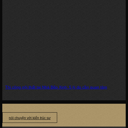
Thi công nội thất tại Nhà Bếp Xinh: 5 lý do cần quan tâm
Công nghệ 4.0 hiện đại khiến cho con người nhận ra được nhiều giá trị...
nói chuyện với kiến trúc sư