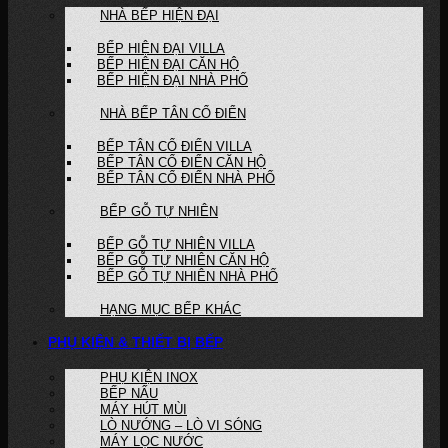
NHÀ BẾP HIỆN ĐẠI
BẾP HIỆN ĐẠI VILLA
BẾP HIỆN ĐẠI CĂN HỘ
BẾP HIỆN ĐẠI NHÀ PHỐ
NHÀ BẾP TÂN CỔ ĐIỂN
BẾP TÂN CỔ ĐIỂN VILLA
BẾP TÂN CỔ ĐIỂN CĂN HỘ
BẾP TÂN CỔ ĐIỂN NHÀ PHỐ
BẾP GỖ TỰ NHIÊN
BẾP GỖ TỰ NHIÊN VILLA
BẾP GỖ TỰ NHIÊN CĂN HỘ
BẾP GỖ TỰ NHIÊN NHÀ PHỐ
HẠNG MỤC BẾP KHÁC
PHỤ KIỆN & THIẾT BỊ BẾP
PHỤ KIỆN INOX
BẾP NẤU
MÁY HÚT MÙI
LÒ NƯỚNG – LÒ VI SÓNG
MÁY LỌC NƯỚC