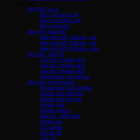
NỘI THẤT
NỘI THẤT VILLA
BIỆT THỰ ĐƠN LẬP
BIỆT THỰ SONG LẬP
BIỆT THỰ MINI
NỘI THẤT NHÀ PHỐ
NHÀ PHỐ MẶT TIỀN 4M – 5M
NHÀ PHỐ MẶT TIỀN 6M – 7M
NHÀ PHỐ MẶT TIỀN 8M – 10M
NỘI THẤT CĂN HỘ
CĂN HỘ 1 PHÒNG NGỦ
CĂN HỘ 2 PHÒNG NGỦ
CĂN HỘ 3 PHÒNG NGỦ
PENTHOUSE VÀ DUPLEX
NỘI THẤT THEO PHÒNG
PHÒNG NGỦ TÂN CỔ ĐIỂN
PHÒNG NGỦ HIỆN ĐẠI
PHÒNG NGỦ TRẺ EM
PHÒNG THỜ
PHÒNG KHÁCH
BÀN ĂN – GHẾ NGỒI
PHÒNG WC
TỦ LAVABO
CỬA ĐI GỖ
SÀN GỖ