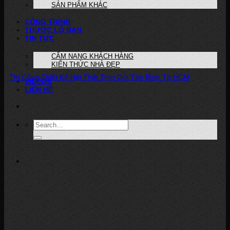
SẢN PHẨM KHÁC
CÔNG TRÌNH
THƯỚC LỖ BAN
TIN TỨC
CẨM NANG KHÁCH HÀNG
KIẾN THỨC NHÀ ĐẸP
Thi Công Thiết Kế Nội Thất Trọn Gói Tân Bình Tp.HCM
VIDEOS
LIÊN HỆ
Thi Công Thiết Kế Nội Thất Trọn Gói Tân Bình Tp.HCM Với phương châm
“...