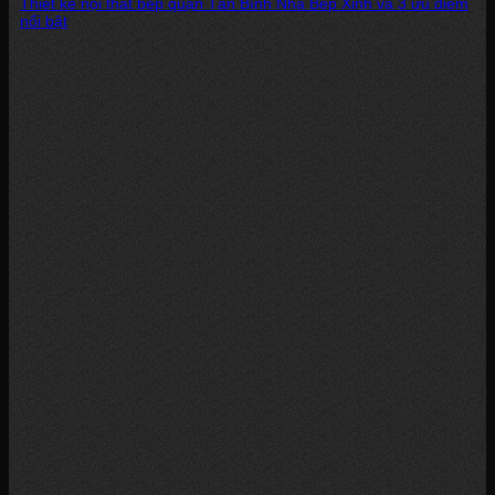
Thiết kế nội thất bếp quận Tân Bình Nhà Bếp Xinh và 3 ưu điểm
nổi bật
Ngôi nhà bạn sống nay đã đến lúc thay đổi “diện mạo mới”? Và bạn...