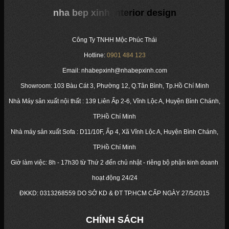
nha bep xinh interior design
Công Ty TNHH Mộc Phúc Thái
Hotline:
0901 484 123
Email: nhabepxinh@nhabepxinh.com
Showroom: 103 Bàu Cát 3, Phường 12, Q.Tân Bình, Tp.Hồ Chí Minh
Nhà Máy sản xuất nội thất : 139 Liên Ấp 2-6, Vĩnh Lộc A, Huyện Bình Chánh,
TP.Hồ Chí Minh
Nhà máy sản xuất Sofa : D11/10F, Ấp 4, Xã Vĩnh Lộc A, Huyện Bình Chánh,
TP.Hồ Chí Minh
Giờ làm việc: 8h - 17h30 từ Thứ 2 đến chủ nhật - riêng bộ phận kinh doanh
hoạt động 24/24
ĐKKD:
0313268559
DO SỞ KD & ĐT TP.HCM CẤP NGÀY 27/5/2015
CHÍNH SÁCH