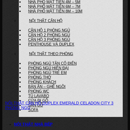
NHÀ PHỐ MẶT TIỀN 4M – 5M
NHÀ PHỐ MẶT TIỀN 6M – 7M
NHÀ PHỐ MẶT TIỀN 8M – 10M
NỘI THẤT CĂN HỘ
CĂN HỘ 1 PHÒNG NGỦ
CĂN HỘ 2 PHÒNG NGỦ
CĂN HỘ 3 PHÒNG NGỦ
PENTHOUSE VÀ DUPLEX
NỘI THẤT THEO PHÒNG
PHÒNG NGỦ TÂN CỔ ĐIỂN
PHÒNG NGỦ HIỆN ĐẠI
PHÒNG NGỦ TRẺ EM
PHÒNG THỜ
PHÒNG KHÁCH
BÀN ĂN – GHẾ NGỒI
PHÒNG WC
TỦ LAVABO
CỬA ĐI GỖ
NỘI THẤT CĂN HỘ DUPLEX EMERALD CELADON CITY 3
SÀN GỖ
PHÒNG NGỦ
SOFA
Dự án: Nội Thất Căn Hộ Duplex Emerald Celadon City 3 Phòng Ngủ Phong
cách...
NỘI THẤT NHÀ BẾP