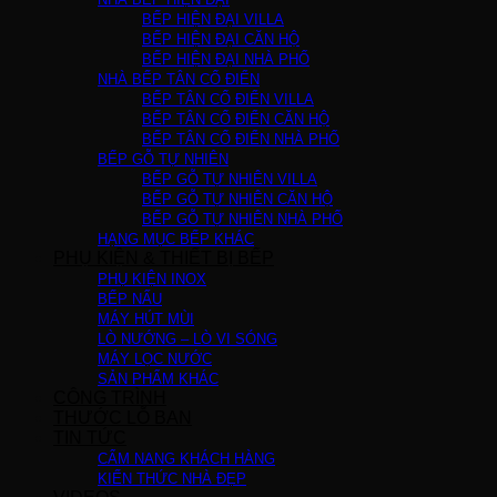
BẾP HIỆN ĐẠI VILLA
BẾP HIỆN ĐẠI CĂN HỘ
BẾP HIỆN ĐẠI NHÀ PHỐ
NHÀ BẾP TÂN CỔ ĐIỂN
BẾP TÂN CỔ ĐIỂN VILLA
BẾP TÂN CỔ ĐIỂN CĂN HỘ
BẾP TÂN CỔ ĐIỂN NHÀ PHỐ
BẾP GỖ TỰ NHIÊN
BẾP GỖ TỰ NHIÊN VILLA
BẾP GỖ TỰ NHIÊN CĂN HỘ
BẾP GỖ TỰ NHIÊN NHÀ PHỐ
HẠNG MỤC BẾP KHÁC
PHỤ KIỆN & THIẾT BỊ BẾP
PHỤ KIỆN INOX
BẾP NẤU
MÁY HÚT MÙI
LÒ NƯỚNG – LÒ VI SÓNG
MÁY LỌC NƯỚC
SẢN PHẨM KHÁC
CÔNG TRÌNH
THƯỚC LỖ BAN
TIN TỨC
CẨM NANG KHÁCH HÀNG
KIẾN THỨC NHÀ ĐẸP