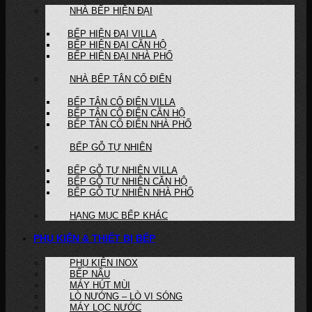
NHÀ BẾP HIỆN ĐẠI
BẾP HIỆN ĐẠI VILLA
BẾP HIỆN ĐẠI CĂN HỘ
BẾP HIỆN ĐẠI NHÀ PHỐ
NHÀ BẾP TÂN CỔ ĐIỂN
BẾP TÂN CỔ ĐIỂN VILLA
BẾP TÂN CỔ ĐIỂN CĂN HỘ
BẾP TÂN CỔ ĐIỂN NHÀ PHỐ
BẾP GỖ TỰ NHIÊN
BẾP GỖ TỰ NHIÊN VILLA
BẾP GỖ TỰ NHIÊN CĂN HỘ
BẾP GỖ TỰ NHIÊN NHÀ PHỐ
HẠNG MỤC BẾP KHÁC
PHỤ KIỆN & THIẾT BỊ BẾP
PHỤ KIỆN INOX
BẾP NẤU
MÁY HÚT MÙI
LÒ NƯỚNG – LÒ VI SÓNG
MÁY LỌC NƯỚC