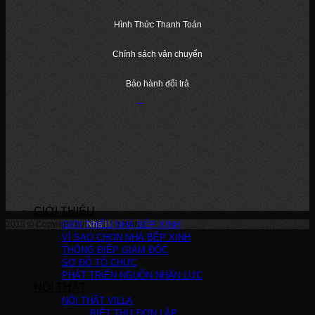
Hình Thức Thanh Toán
Chính sách vận chuyển
Bảo hành đổi trả
GIỚI THIỆU
2013 © Copyright by
GIỚI THIỆU NHÀ BẾP XINH
Nha Bep Xinh
!
VÌ SAO CHỌN NHÀ BẾP XINH
THÔNG ĐIỆP GIÁM ĐỐC
SƠ ĐỒ TỔ CHỨC
PHÁT TRIỂN NGUỒN NHÂN LỰC
NỘI THẤT
NỘI THẤT VILLA
BIỆT THỰ ĐƠN LẬP