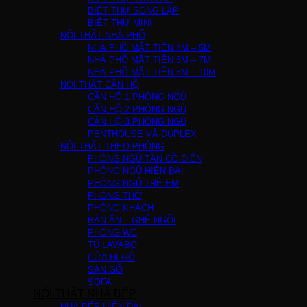
BIỆT THỰ SONG LẬP
BIỆT THỰ MINI
NỘI THẤT NHÀ PHỐ
NHÀ PHỐ MẶT TIỀN 4M – 5M
NHÀ PHỐ MẶT TIỀN 6M – 7M
NHÀ PHỐ MẶT TIỀN 8M – 10M
NỘI THẤT CĂN HỘ
CĂN HỘ 1 PHÒNG NGỦ
CĂN HỘ 2 PHÒNG NGỦ
CĂN HỘ 3 PHÒNG NGỦ
PENTHOUSE VÀ DUPLEX
NỘI THẤT THEO PHÒNG
PHÒNG NGỦ TÂN CỔ ĐIỂN
PHÒNG NGỦ HIỆN ĐẠI
PHÒNG NGỦ TRẺ EM
PHÒNG THỜ
PHÒNG KHÁCH
BÀN ĂN – GHẾ NGỒI
PHÒNG WC
TỦ LAVABO
CỬA ĐI GỖ
SÀN GỖ
SOFA
NỘI THẤT NHÀ BẾP
NHÀ BẾP HIỆN ĐẠI