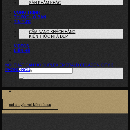
SẢN PHẨM KHÁC
CÔNG TRÌNH
THƯỚC LỖ BAN
TIN TỨC
CẨM NANG KHÁCH HÀNG
KIẾN THỨC NHÀ ĐẸP
VIDEOS
LIÊN HỆ
NỘI THẤT CĂN HỘ DUPLEX EMERALD CELADON CITY 3
PHÒNG NGỦ
Dự án: Nội Thất Căn Hộ Duplex Emerald Celadon City 3 Phòng Ngủ Phong
cách...
nói chuyện với kiến trúc sư