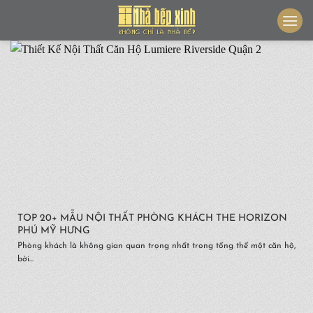
Skip
to
content
TOP 20+ MẪU NỘI THẤT PHÒNG KHÁCH THE HORIZON
PHÚ MỸ HƯNG
Phòng khách là không gian quan trọng nhất trong tổng thể một căn hộ,
bởi...