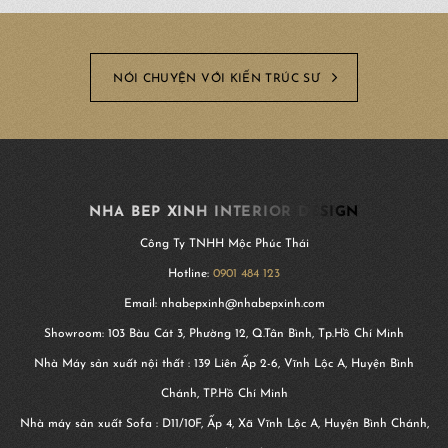
NÓI CHUYỆN VỚI KIẾN TRÚC SƯ
NHA BEP XINH INTERIOR DESIGN
Công Ty TNHH Mộc Phúc Thái
Hotline:
0901 484 123
Email: nhabepxinh@nhabepxinh.com
Showroom: 103 Bàu Cát 3, Phường 12, Q.Tân Bình, Tp.Hồ Chí Minh
Nhà Máy sản xuất nội thất : 139 Liên Ấp 2-6, Vĩnh Lộc A, Huyện Bình
Chánh, TP.Hồ Chí Minh
Nhà máy sản xuất Sofa : D11/10F, Ấp 4, Xã Vĩnh Lộc A, Huyện Bình Chánh,