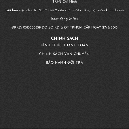
TP.Hồ Chí Minh
Giờ làm việc: 8h - 17h30 từ Thứ 2 đến chủ nhật - riêng bộ phận kinh doanh
hoạt động 24/24
ĐKKD:
0313268559
DO SỞ KD & ĐT TP.HCM CẤP NGÀY 27/5/2015
CHÍNH SÁCH
HÌNH THỨC THANH TOÁN
CHÍNH SÁCH VẬN CHUYỂN
BẢO HÀNH ĐỔI TRẢ