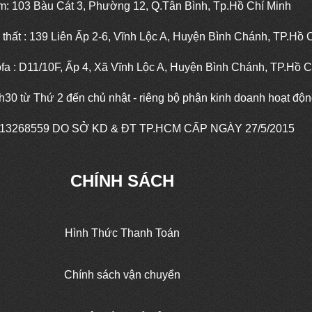
: 103 Bàu Cát 3, Phường 12, Q.Tân Bình, Tp.Hồ Chí Minh
 thất : 139 Liên Ấp 2-6, Vĩnh Lộc A, Huyện Bình Chánh, TP.Hồ 
fa : D11/10F, Ấp 4, Xã Vĩnh Lộc A, Huyện Bình Chánh, TP.Hồ C
7h30 từ Thứ 2 đến chủ nhật - riêng bộ phận kinh doanh hoạt độ
13268559
DO SỞ KD & ĐT TP.HCM CẤP NGÀY 27/5/2015
CHÍNH SÁCH
Hình Thức Thanh Toán
Chính sách vận chuyển