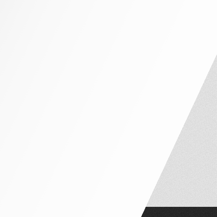
NHÀ PHỐ MẶT TIỀN 4M – 5M
NHÀ PHỐ MẶT TIỀN 6M – 7M
NHÀ PHỐ MẶT TIỀN 8M – 10M
NỘI THẤT CĂN HỘ
CĂN HỘ 1 PHÒNG NGỦ
CĂN HỘ 2 PHÒNG NGỦ
CĂN HỘ 3 PHÒNG NGỦ
PENTHOUSE VÀ DUPLEX
NỘI THẤT THEO PHÒNG
PHÒNG NGỦ TÂN CỔ ĐIỂN
PHÒNG NGỦ HIỆN ĐẠI
PHÒNG NGỦ TRẺ EM
PHÒNG THỜ
PHÒNG KHÁCH
BÀN ĂN – GHẾ NGỒI
PHÒNG WC
TỦ LAVABO
CỬA ĐI GỖ
SÀN GỖ
SOFA