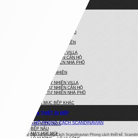
NỘI THẤT NHÀ BẾP
NHÀ BẾP HIỆN ĐẠI
BẾP HIỆN ĐẠI VILLA
BẾP HIỆN ĐẠI CĂN HỘ
BẾP HIỆN ĐẠI NHÀ PHỐ
NHÀ BẾP TÂN CỔ ĐIỂN
BẾP TÂN CỔ ĐIỂN VILLA
BẾP TÂN CỔ ĐIỂN CĂN HỘ
BẾP TÂN CỔ ĐIỂN NHÀ PHỐ
BẾP GỖ TỰ NHIÊN
BẾP GỖ TỰ NHIÊN VILLA
BẾP GỖ TỰ NHIÊN CĂN HỘ
BẾP GỖ TỰ NHIÊN NHÀ PHỐ
HẠNG MỤC BẾP KHÁC
PHỤ KIỆN & THIẾT BỊ BẾP
NỘI THẤT CĂN HỘ PHONG CÁCH SCANDINAVIAN
PHỤ KIỆN INOX
BẾP NẤU
MÁY HÚT MÙI
Dự án: Nội Thất Căn Hộ Phong Cách Scandinavian Phong cách thiết kế: Scandi