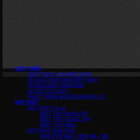
GIỚI THIỆU
GIỚI THIỆU NHÀ BẾP XINH
2013 © Copyright by
Nha Bep Xinh
!
VÌ SAO CHỌN NHÀ BẾP XINH
THÔNG ĐIỆP GIÁM ĐỐC
SƠ ĐỒ TỔ CHỨC
PHÁT TRIỂN NGUỒN NHÂN LỰC
NỘI THẤT
NỘI THẤT VILLA
BIỆT THỰ ĐƠN LẬP
BIỆT THỰ SONG LẬP
BIỆT THỰ MINI
NỘI THẤT NHÀ PHỐ
NHÀ PHỐ MẶT TIỀN 4M – 5M