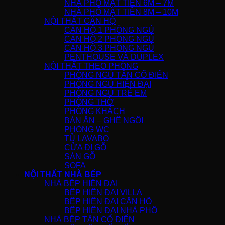
NHÀ PHỐ MẶT TIỀN 6M – 7M
NHÀ PHỐ MẶT TIỀN 8M – 10M
NỘI THẤT CĂN HỘ
CĂN HỘ 1 PHÒNG NGỦ
CĂN HỘ 2 PHÒNG NGỦ
CĂN HỘ 3 PHÒNG NGỦ
PENTHOUSE VÀ DUPLEX
NỘI THẤT THEO PHÒNG
PHÒNG NGỦ TÂN CỔ ĐIỂN
PHÒNG NGỦ HIỆN ĐẠI
PHÒNG NGỦ TRẺ EM
PHÒNG THỜ
PHÒNG KHÁCH
BÀN ĂN – GHẾ NGỒI
PHÒNG WC
TỦ LAVABO
CỬA ĐI GỖ
SÀN GỖ
SOFA
NỘI THẤT NHÀ BẾP
NHÀ BẾP HIỆN ĐẠI
BẾP HIỆN ĐẠI VILLA
BẾP HIỆN ĐẠI CĂN HỘ
BẾP HIỆN ĐẠI NHÀ PHỐ
NHÀ BẾP TÂN CỔ ĐIỂN