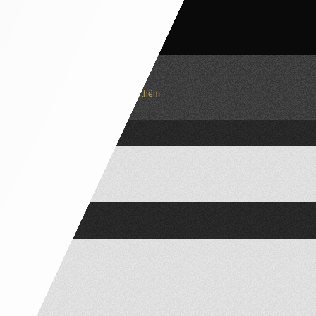
Trượt để xem thêm
 phố mặt tiền 8m-10m