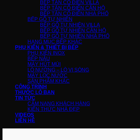
BẾP TÂN CỔ ĐIỂN VILLA
BẾP TÂN CỔ ĐIỂN CĂN HỘ
BẾP TÂN CỔ ĐIỂN NHÀ PHỐ
BẾP GỖ TỰ NHIÊN
BẾP GỖ TỰ NHIÊN VILLA
BẾP GỖ TỰ NHIÊN CĂN HỘ
BẾP GỖ TỰ NHIÊN NHÀ PHỐ
HẠNG MỤC BẾP KHÁC
PHỤ KIỆN & THIẾT BỊ BẾP
PHỤ KIỆN INOX
BẾP NẤU
MÁY HÚT MÙI
LÒ NƯỚNG – LÒ VI SÓNG
MÁY LỌC NƯỚC
SẢN PHẨM KHÁC
CÔNG TRÌNH
THƯỚC LỖ BAN
TIN TỨC
CẨM NANG KHÁCH HÀNG
KIẾN THỨC NHÀ ĐẸP
VIDEOS
LIÊN HỆ