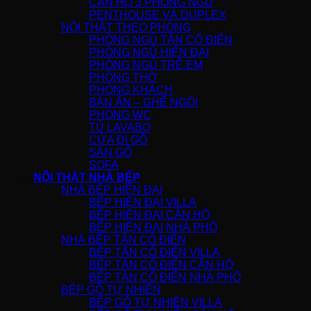
CĂN HỘ 3 PHÒNG NGỦ
PENTHOUSE VÀ DUPLEX
NỘI THẤT THEO PHÒNG
PHÒNG NGỦ TÂN CỔ ĐIỂN
PHÒNG NGỦ HIỆN ĐẠI
PHÒNG NGỦ TRẺ EM
PHÒNG THỜ
PHÒNG KHÁCH
BÀN ĂN – GHẾ NGỒI
PHÒNG WC
TỦ LAVABO
CỬA ĐI GỖ
SÀN GỖ
SOFA
NỘI THẤT NHÀ BẾP
NHÀ BẾP HIỆN ĐẠI
BẾP HIỆN ĐẠI VILLA
BẾP HIỆN ĐẠI CĂN HỘ
BẾP HIỆN ĐẠI NHÀ PHỐ
NHÀ BẾP TÂN CỔ ĐIỂN
BẾP TÂN CỔ ĐIỂN VILLA
BẾP TÂN CỔ ĐIỂN CĂN HỘ
BẾP TÂN CỔ ĐIỂN NHÀ PHỐ
BẾP GỖ TỰ NHIÊN
BẾP GỖ TỰ NHIÊN VILLA