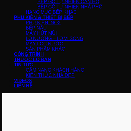
BẾP GỖ TỰ NHIÊN CĂN HỘ
BẾP GỖ TỰ NHIÊN NHÀ PHỐ
HẠNG MỤC BẾP KHÁC
PHỤ KIỆN & THIẾT BỊ BẾP
PHỤ KIỆN INOX
BẾP NẤU
MÁY HÚT MÙI
LÒ NƯỚNG – LÒ VI SÓNG
MÁY LỌC NƯỚC
SẢN PHẨM KHÁC
CÔNG TRÌNH
THƯỚC LỖ BAN
TIN TỨC
CẨM NANG KHÁCH HÀNG
KIẾN THỨC NHÀ ĐẸP
VIDEOS
LIÊN HỆ