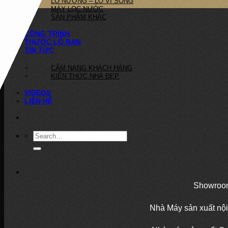
LÒ NƯỚNG – LÒ VI SÓNG
MÁY LỌC NƯỚC
SẢN PHẨM KHÁC
CÔNG TRÌNH
THƯỚC LỖ BAN
TIN TỨC
CẨM NANG KHÁCH HÀNG
KIẾN THỨC NHÀ ĐẸP
VIDEOS
LIÊN HỆ
Showroom
Nhà Máy sản xuất nội