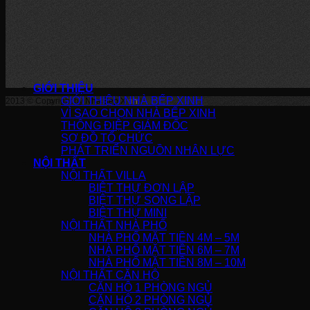
GIỚI THIỆU
GIỚI THIỆU NHÀ BẾP XINH
2013 © Copyright by
Nha Bep Xinh
!
VÌ SAO CHỌN NHÀ BẾP XINH
THÔNG ĐIỆP GIÁM ĐỐC
SƠ ĐỒ TỔ CHỨC
PHÁT TRIỂN NGUỒN NHÂN LỰC
NỘI THẤT
NỘI THẤT VILLA
BIỆT THỰ ĐƠN LẬP
BIỆT THỰ SONG LẬP
BIỆT THỰ MINI
NỘI THẤT NHÀ PHỐ
NHÀ PHỐ MẶT TIỀN 4M – 5M
NHÀ PHỐ MẶT TIỀN 6M – 7M
NHÀ PHỐ MẶT TIỀN 8M – 10M
NỘI THẤT CĂN HỘ
CĂN HỘ 1 PHÒNG NGỦ
CĂN HỘ 2 PHÒNG NGỦ