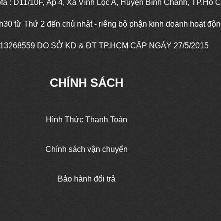
fa : D11/10F, Ấp 4, Xã Vĩnh Lộc A, Huyện Bình Chánh, TP.Hồ C
7h30 từ Thứ 2 đến chủ nhật - riêng bộ phận kinh doanh hoạt độ
13268559
DO SỞ KD & ĐT TP.HCM CẤP NGÀY 27/5/2015
CHÍNH SÁCH
Hình Thức Thanh Toán
Chính sách vận chuyển
Bảo hành đổi trả