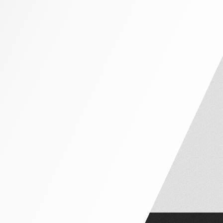
NHÀ PHỐ MẶT TIỀN 4M – 5M
NHÀ PHỐ MẶT TIỀN 6M – 7M
NHÀ PHỐ MẶT TIỀN 8M – 10M
NỘI THẤT CĂN HỘ
CĂN HỘ 1 PHÒNG NGỦ
CĂN HỘ 2 PHÒNG NGỦ
CĂN HỘ 3 PHÒNG NGỦ
PENTHOUSE VÀ DUPLEX
NỘI THẤT THEO PHÒNG
PHÒNG NGỦ TÂN CỔ ĐIỂN
PHÒNG NGỦ HIỆN ĐẠI
PHÒNG NGỦ TRẺ EM
PHÒNG THỜ
PHÒNG KHÁCH
BÀN ĂN – GHẾ NGỒI
PHÒNG WC
TỦ LAVABO
CỬA ĐI GỖ
SÀN GỖ
SOFA