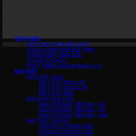
GIỚI THIỆU
GIỚI THIỆU NHÀ BẾP XINH
2013 © Copyright by
Nha Bep Xinh
!
VÌ SAO CHỌN NHÀ BẾP XINH
THÔNG ĐIỆP GIÁM ĐỐC
SƠ ĐỒ TỔ CHỨC
PHÁT TRIỂN NGUỒN NHÂN LỰC
NỘI THẤT
NỘI THẤT VILLA
BIỆT THỰ ĐƠN LẬP
BIỆT THỰ SONG LẬP
BIỆT THỰ MINI
NỘI THẤT NHÀ PHỐ
NHÀ PHỐ MẶT TIỀN 4M – 5M
NHÀ PHỐ MẶT TIỀN 6M – 7M
NHÀ PHỐ MẶT TIỀN 8M – 10M
NỘI THẤT CĂN HỘ
CĂN HỘ 1 PHÒNG NGỦ
CĂN HỘ 2 PHÒNG NGỦ