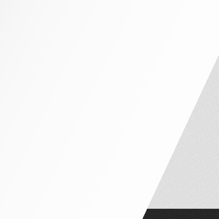
NHÀ PHỐ MẶT TIỀN 4M – 5M
NHÀ PHỐ MẶT TIỀN 6M – 7M
NHÀ PHỐ MẶT TIỀN 8M – 10M
NỘI THẤT CĂN HỘ
CĂN HỘ 1 PHÒNG NGỦ
CĂN HỘ 2 PHÒNG NGỦ
CĂN HỘ 3 PHÒNG NGỦ
PENTHOUSE VÀ DUPLEX
NỘI THẤT THEO PHÒNG
PHÒNG NGỦ TÂN CỔ ĐIỂN
PHÒNG NGỦ HIỆN ĐẠI
PHÒNG NGỦ TRẺ EM
PHÒNG THỜ
PHÒNG KHÁCH
BÀN ĂN – GHẾ NGỒI
PHÒNG WC
TỦ LAVABO
CỬA ĐI GỖ
SÀN GỖ
SOFA