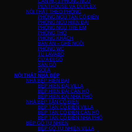
CĂN HỘ 3 PHÒNG NGỦ
PENTHOUSE VÀ DUPLEX
NỘI THẤT THEO PHÒNG
PHÒNG NGỦ TÂN CỔ ĐIỂN
PHÒNG NGỦ HIỆN ĐẠI
PHÒNG NGỦ TRẺ EM
PHÒNG THỜ
PHÒNG KHÁCH
BÀN ĂN – GHẾ NGỒI
PHÒNG WC
TỦ LAVABO
CỬA ĐI GỖ
SÀN GỖ
SOFA
NỘI THẤT NHÀ BẾP
NHÀ BẾP HIỆN ĐẠI
BẾP HIỆN ĐẠI VILLA
BẾP HIỆN ĐẠI CĂN HỘ
BẾP HIỆN ĐẠI NHÀ PHỐ
NHÀ BẾP TÂN CỔ ĐIỂN
BẾP TÂN CỔ ĐIỂN VILLA
BẾP TÂN CỔ ĐIỂN CĂN HỘ
BẾP TÂN CỔ ĐIỂN NHÀ PHỐ
BẾP GỖ TỰ NHIÊN
BẾP GỖ TỰ NHIÊN VILLA