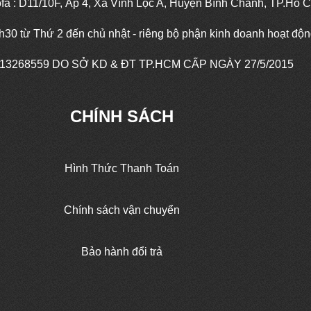
fa : D11/10F, Ấp 4, Xã Vĩnh Lộc A, Huyện Bình Chánh, TP.Hồ C
7h30 từ Thứ 2 đến chủ nhật - riêng bộ phận kinh doanh hoạt độ
13268559
DO SỞ KD & ĐT TP.HCM CẤP NGÀY 27/5/2015
CHÍNH SÁCH
Hình Thức Thanh Toán
Chính sách vận chuyển
Bảo hành đổi trả