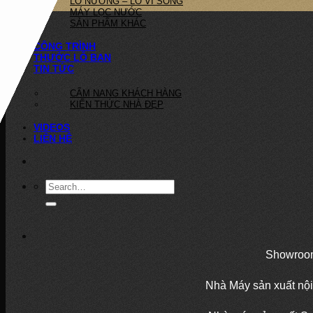
LÒ NƯỚNG – LÒ VI SÓNG
MÁY LỌC NƯỚC
SẢN PHẨM KHÁC
CÔNG TRÌNH
THƯỚC LỖ BAN
TIN TỨC
CẨM NANG KHÁCH HÀNG
KIẾN THỨC NHÀ ĐẸP
VIDEOS
LIÊN HỆ
Showroom
Nhà Máy sản xuất nội