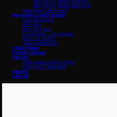
BẾP GỖ TỰ NHIÊN CĂN HỘ
BẾP GỖ TỰ NHIÊN NHÀ PHỐ
HẠNG MỤC BẾP KHÁC
PHỤ KIỆN & THIẾT BỊ BẾP
PHỤ KIỆN INOX
BẾP NẤU
MÁY HÚT MÙI
LÒ NƯỚNG – LÒ VI SÓNG
MÁY LỌC NƯỚC
SẢN PHẨM KHÁC
CÔNG TRÌNH
THƯỚC LỖ BAN
TIN TỨC
CẨM NANG KHÁCH HÀNG
KIẾN THỨC NHÀ ĐẸP
VIDEOS
LIÊN HỆ