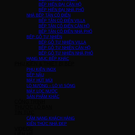
BẾP HIỆN ĐẠI CĂN HỘ
BẾP HIỆN ĐẠI NHÀ PHỐ
NHÀ BẾP TÂN CỔ ĐIỂN
BẾP TÂN CỔ ĐIỂN VILLA
BẾP TÂN CỔ ĐIỂN CĂN HỘ
BẾP TÂN CỔ ĐIỂN NHÀ PHỐ
BẾP GỖ TỰ NHIÊN
BẾP GỖ TỰ NHIÊN VILLA
BẾP GỖ TỰ NHIÊN CĂN HỘ
BẾP GỖ TỰ NHIÊN NHÀ PHỐ
HẠNG MỤC BẾP KHÁC
PHỤ KIỆN & THIẾT BỊ BẾP
PHỤ KIỆN INOX
BẾP NẤU
MÁY HÚT MÙI
LÒ NƯỚNG – LÒ VI SÓNG
MÁY LỌC NƯỚC
SẢN PHẨM KHÁC
CÔNG TRÌNH
THƯỚC LỖ BAN
TIN TỨC
CẨM NANG KHÁCH HÀNG
KIẾN THỨC NHÀ ĐẸP
VIDEOS
LIÊN HỆ