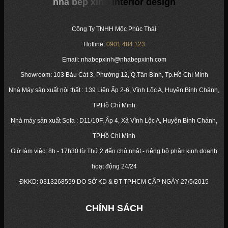
nha bep xinh interior design
Công Ty TNHH Mộc Phúc Thái
Hotline:
0901 484 123
Email: nhabepxinh@nhabepxinh.com
Showroom: 103 Bàu Cát 3, Phường 12, Q.Tân Bình, Tp.Hồ Chí Minh
Nhà Máy sản xuất nội thất : 139 Liên Ấp 2-6, Vĩnh Lộc A, Huyện Bình Chánh,
TP.Hồ Chí Minh
Nhà máy sản xuất Sofa : D11/10F, Ấp 4, Xã Vĩnh Lộc A, Huyện Bình Chánh,
TP.Hồ Chí Minh
Giờ làm việc: 8h - 17h30 từ Thứ 2 đến chủ nhật - riêng bộ phận kinh doanh
hoạt động 24/24
ĐKKD:
0313268559
DO SỞ KD & ĐT TP.HCM CẤP NGÀY 27/5/2015
CHÍNH SÁCH