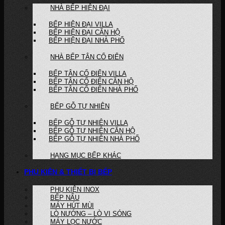
NHÀ BẾP HIỆN ĐẠI
BẾP HIỆN ĐẠI VILLA
BẾP HIỆN ĐẠI CĂN HỘ
BẾP HIỆN ĐẠI NHÀ PHỐ
NHÀ BẾP TÂN CỔ ĐIỂN
BẾP TÂN CỔ ĐIỂN VILLA
BẾP TÂN CỔ ĐIỂN CĂN HỘ
BẾP TÂN CỔ ĐIỂN NHÀ PHỐ
BẾP GỖ TỰ NHIÊN
BẾP GỖ TỰ NHIÊN VILLA
BẾP GỖ TỰ NHIÊN CĂN HỘ
BẾP GỖ TỰ NHIÊN NHÀ PHỐ
HẠNG MỤC BẾP KHÁC
PHỤ KIỆN & THIẾT BỊ BẾP
PHỤ KIỆN INOX
BẾP NẤU
MÁY HÚT MÙI
LÒ NƯỚNG – LÒ VI SÓNG
MÁY LỌC NƯỚC