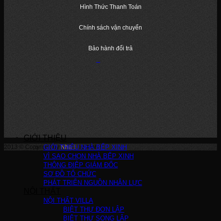
Hình Thức Thanh Toán
Chính sách vận chuyển
Bảo hành đổi trả
GIỚI THIỆU
2013 © Copyright by
GIỚI THIỆU NHÀ BẾP XINH
Nha Bep Xinh
!
VÌ SAO CHỌN NHÀ BẾP XINH
THÔNG ĐIỆP GIÁM ĐỐC
SƠ ĐỒ TỔ CHỨC
PHÁT TRIỂN NGUỒN NHÂN LỰC
NỘI THẤT
NỘI THẤT VILLA
BIỆT THỰ ĐƠN LẬP
BIỆT THỰ SONG LẬP