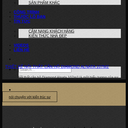
SẢN PHẨM KHÁC
CÔNG TRÌNH
THƯỚC LỖ BAN
TIN TỨC
CẨM NANG KHÁCH HÀNG
KIẾN THỨC NHÀ ĐẸP
VIDEOS
LIÊN HỆ
THIẾT KẾ NỘI THẤT CĂN HỘ DIAMOND ALNATA 107M2
Thiết kế nội thất căn hộ Diamond Alnata 107m2 là một biểu tượng của sự...
nói chuyện với kiến trúc sư