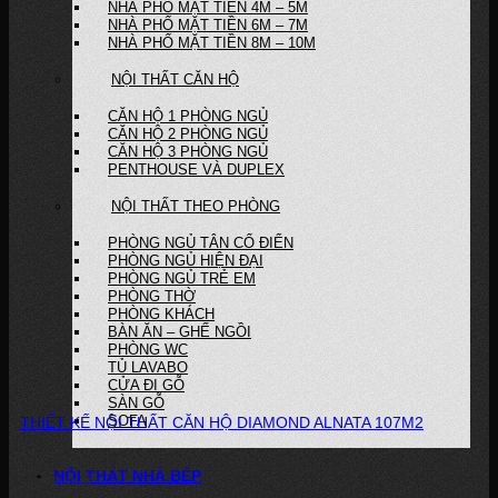
NHÀ PHỐ MẶT TIỀN 4M – 5M
NHÀ PHỐ MẶT TIỀN 6M – 7M
NHÀ PHỐ MẶT TIỀN 8M – 10M
NỘI THẤT CĂN HỘ
CĂN HỘ 1 PHÒNG NGỦ
CĂN HỘ 2 PHÒNG NGỦ
CĂN HỘ 3 PHÒNG NGỦ
PENTHOUSE VÀ DUPLEX
NỘI THẤT THEO PHÒNG
PHÒNG NGỦ TÂN CỔ ĐIỂN
PHÒNG NGỦ HIỆN ĐẠI
PHÒNG NGỦ TRẺ EM
PHÒNG THỜ
PHÒNG KHÁCH
BÀN ĂN – GHẾ NGỒI
PHÒNG WC
TỦ LAVABO
CỬA ĐI GỖ
SÀN GỖ
SOFA
THIẾT KẾ NỘI THẤT CĂN HỘ DIAMOND ALNATA 107M2
Dự án: THIẾT KẾ NỘI THẤT CĂN HỘ DIAMOND ALNATA 107M2 Phong
NỘI THẤT NHÀ BẾP
cách thiết kế:...