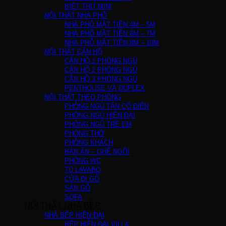
BIỆT THỰ MINI
NỘI THẤT NHÀ PHỐ
NHÀ PHỐ MẶT TIỀN 4M – 5M
NHÀ PHỐ MẶT TIỀN 6M – 7M
NHÀ PHỐ MẶT TIỀN 8M – 10M
NỘI THẤT CĂN HỘ
CĂN HỘ 1 PHÒNG NGỦ
CĂN HỘ 2 PHÒNG NGỦ
CĂN HỘ 3 PHÒNG NGỦ
PENTHOUSE VÀ DUPLEX
NỘI THẤT THEO PHÒNG
PHÒNG NGỦ TÂN CỔ ĐIỂN
PHÒNG NGỦ HIỆN ĐẠI
PHÒNG NGỦ TRẺ EM
PHÒNG THỜ
PHÒNG KHÁCH
BÀN ĂN – GHẾ NGỒI
PHÒNG WC
TỦ LAVABO
CỬA ĐI GỖ
SÀN GỖ
SOFA
NỘI THẤT NHÀ BẾP
NHÀ BẾP HIỆN ĐẠI
BẾP HIỆN ĐẠI VILLA