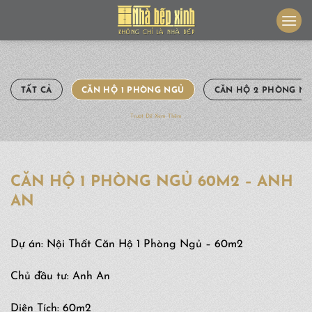
Skip
to
content
TẤT CẢ
CĂN HỘ 1 PHÒNG NGỦ
CĂN HỘ 2 PHÒNG N
Trượt Để Xem Thêm
CĂN HỘ 1 PHÒNG NGỦ 60M2 – ANH
AN
Dự án: Nội Thất Căn Hộ 1 Phòng Ngủ – 60m2
Chủ đầu tư: Anh An
Diện Tích: 60m2