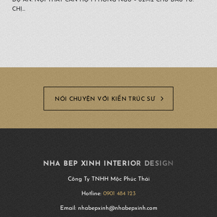
DỰ ÁN: NỘI THẤT CĂN HỘ 1 PHÒNG NGỦ – 62M2 CHỦ ĐẦU TƯ:
CHỊ...
NÓI CHUYỆN VỚI KIẾN TRÚC SƯ
NHA BEP XINH INTERIOR DESIGN
Công Ty TNHH Mộc Phúc Thái
Hotline:
0901 484 123
Email: nhabepxinh@nhabepxinh.com