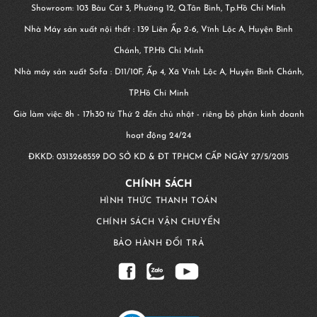
Showroom: 103 Bàu Cát 3, Phường 12, Q.Tân Bình, Tp.Hồ Chí Minh
Nhà Máy sản xuất nội thất : 139 Liên Ấp 2-6, Vĩnh Lộc A, Huyện Bình
Chánh, TP.Hồ Chí Minh
Nhà máy sản xuất Sofa : D11/10F, Ấp 4, Xã Vĩnh Lộc A, Huyện Bình Chánh,
TP.Hồ Chí Minh
Giờ làm việc: 8h - 17h30 từ Thứ 2 đến chủ nhật - riêng bộ phận kinh doanh
hoạt động 24/24
ĐKKD:
0313268559
DO SỞ KD & ĐT TP.HCM CẤP NGÀY 27/5/2015
CHÍNH SÁCH
HÌNH THỨC THANH TOÁN
CHÍNH SÁCH VẬN CHUYỂN
BẢO HÀNH ĐỔI TRẢ