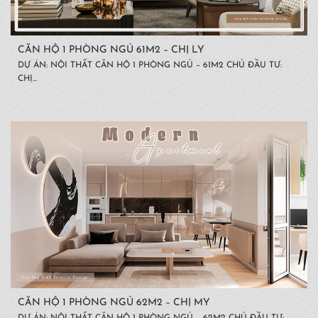
CĂN HỘ 1 PHÒNG NGỦ 61M2 – CHỊ LY
DỰ ÁN: NỘI THẤT CĂN HỘ 1 PHÒNG NGỦ – 61M2 CHỦ ĐẦU TƯ:
CHỊ...
CĂN HỘ 1 PHÒNG NGỦ 62M2 – CHỊ MY