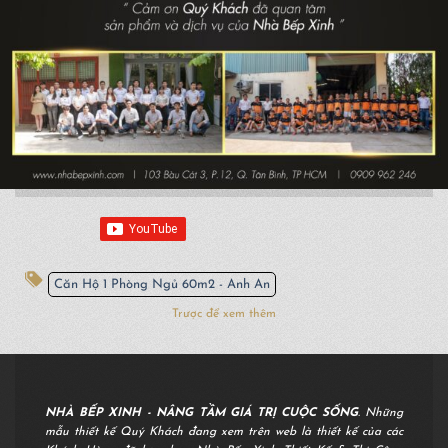
Căn Hộ 1 Phòng Ngủ 60m2 - Anh An
Trược để xem thêm
NHÀ BẾP XINH - NÂNG TẦM GIÁ TRỊ CUỘC SỐNG
. Những
mẫu thiết kế Quý Khách đang xem trên web là thiết kế của các