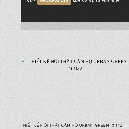
Call:
0909.962.246
cần hỗ trợ tư vấn nhé!
THIẾT KẾ NỘI THẤT CĂN HỘ URBAN GREEN 101M2