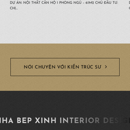
DỰ ÁN: NỘI THẤT CĂN HỘ 1 PHÒNG NGỦ – 61M2 CHỦ ĐẦU TƯ:
CHỊ...
NÓI CHUYỆN VỚI KIẾN TRÚC SƯ
HA BEP XINH INTERIOR DESI