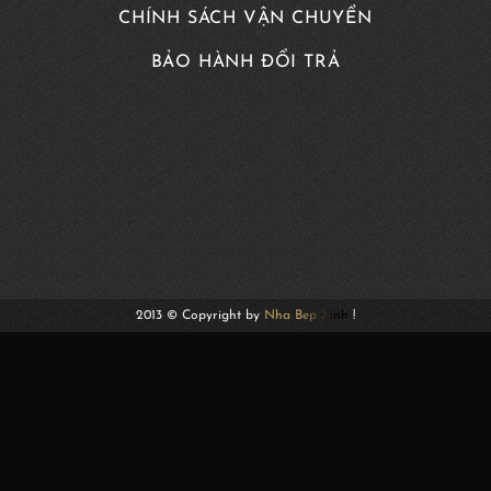
CHÍNH SÁCH VẬN CHUYỂN
BẢO HÀNH ĐỔI TRẢ
2013 © Copyright by
Nha Bep Xinh
!