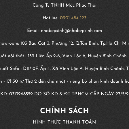
Công Ty TNHH Mộc Phúc Thái
Hotline:
0901 484 123
Email: nhabepxinh@nhabepxinh.com
howroom: 103 Bàu Cát 3, Phường 12, Q.Tân Bình, Tp.Hồ Chí Mi
ất nội thất : 139 Liên Ấp 2-6, Vĩnh Lộc A, Huyện Bình Chánh,
uất Sofa : D11/10F, Ấp 4, Xã Vĩnh Lộc A, Huyện Bình Chánh, 
8h - 17h30 từ Thứ 2 đến chủ nhật - riêng bộ phận kinh doanh 
KD:
0313268559
DO SỞ KD & ĐT TP.HCM CẤP NGÀY 27/5/2
CHÍNH SÁCH
HÌNH THỨC THANH TOÁN