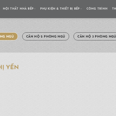
NỘI THẤT NHÀ BẾP
PHỤ KIỆN & THIẾT BỊ BẾP
CÔNG TRÌNH
T
ÒNG NGỦ
CĂN HỘ 2 PHÒNG NGỦ
CĂN HỘ 3 PHÒNG NG
HỊ YẾN