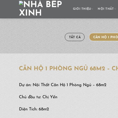
Skip
to
GIỚI THIỆU
NỘI THẤT
content
TẤT CẢ
CĂN HỘ 1 PH
CĂN HỘ 1 PHÒNG NGỦ 68M2 – C
Dự án: Nội Thất Căn Hộ 1 Phòng Ngủ – 68m2
Chủ đầu tư: Chị Yến
Diện Tích: 68m2