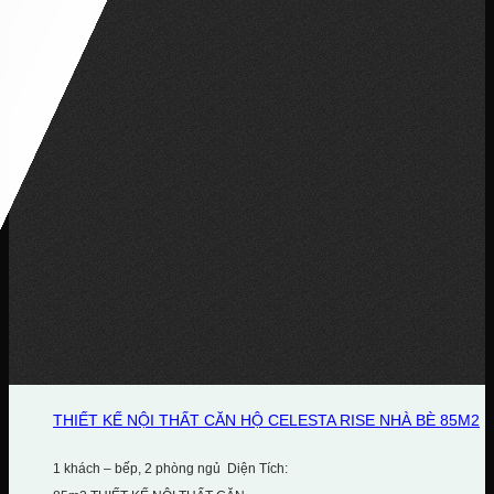
THIẾT KẾ NỘI THẤT CĂN HỘ CELESTA RISE NHÀ BÈ 85M2
1 khách – bếp, 2 phòng ngủ Diện Tích: