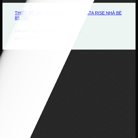
THIẾT KẾ NỘI THẤT CĂN HỘ CELESTA RISE NHÀ BÈ
89.7M2
1 khách – bếp, 2 phòng ngủ Diện Tích:
89.7m2 THIẾT KẾ NỘI THẤT CĂN...