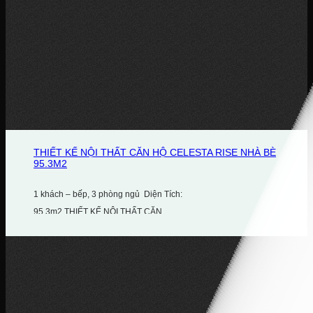
THIẾT KẾ NỘI THẤT CĂN HỘ CELESTA RISE NHÀ BÈ
95.3M2
1 khách – bếp, 3 phòng ngủ Diện Tích:
95.3m2 THIẾT KẾ NỘI THẤT CĂN...