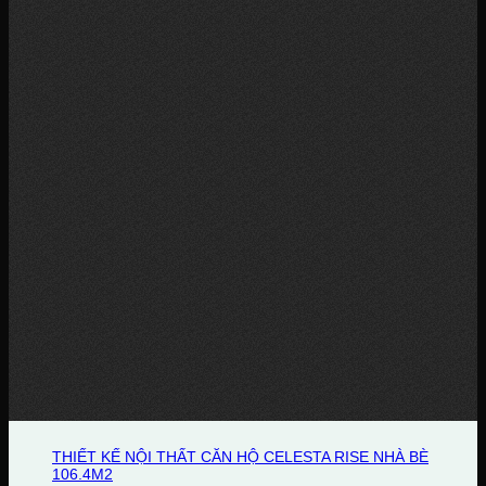
THIẾT KẾ NỘI THẤT CĂN HỘ CELESTA RISE NHÀ BÈ
106.4M2