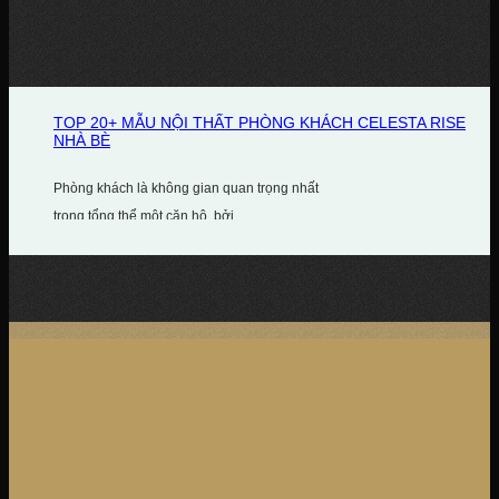
TOP 20+ MẪU NỘI THẤT PHÒNG KHÁCH CELESTA RISE
NHÀ BÈ
Phòng khách là không gian quan trọng nhất
trong tổng thể một căn hộ, bởi...