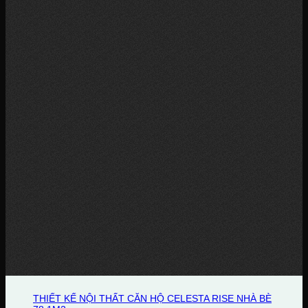
THIẾT KẾ NỘI THẤT CĂN HỘ CELESTA RISE NHÀ BÈ