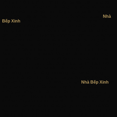
trở thành một khu tổ hợp đô thị hiện đại sầm uất, mang đến
một phong cách sống mới, cân bằng nhịp sống hiện đại và
những khoảnh khắc yên bình riêng tư của gia đình. Với
thông điệp: Hãy làm “
sáng bừng
” cuộc sống của bạn,
Nhà
Bếp Xinh
sẽ đồng hành cùng Cư Dân Akari City Bình Tân
để kiến tạo không gian sống hoàn hảo nhất.Lấy cảm hứng từ
những thành phố lớn nhiều ánh sáng tại Nhật Bản và thế
giới,
Dự án Akari City
kế thừa tinh hoa đỉnh cao của sự hiện
đại, kết hợp hoàn hảo với nét tinh tế và gần gũi trong văn
hoá Việt Nam, tạo nên một tổng thể hài hoà – tạo nên một
thành phố đầy ánh sáng.
Dự án Akari City
– thành phố an cư
đa tiện ích, nhộn nhịp và sôi động với các tiện ích thương
mại, dịch vụ độc đáo phục vụ tối đa cho nhu cầu sinh hoạt,
giải trí, giáo dục của cư dân. Dự án hứa hẹn trở thành một
khu tổ hợp đô thị hiện đại sầm uất, mang đến một phong
cách sống mới, cân bằng nhịp sống hiện đại và những
khoảnh khắc yên bình riêng tư của gia đình. Với thông điệp:
Hãy làm “
sáng bừng
” cuộc sống của bạn,
Nhà Bếp Xinh
sẽ
đồng hành cùng Cư Dân Akari City Bình Tân để kiến tạo
không gian sống hoàn hảo nhất.Lấy cảm hứng từ những
thành phố lớn nhiều ánh sáng tại Nhật Bản và thế giới,
Dự
án Akari City
kế thừa tinh hoa đỉnh cao của sự hiện đại, kết
hợp hoàn hảo với nét tinh tế và gần gũi trong văn hoá Việt
Nam, tạo nên một tổng thể hài hoà – tạo nên một thành phố
đầy ánh sáng.
Dự án Akari City
– thành phố an cư đa tiện