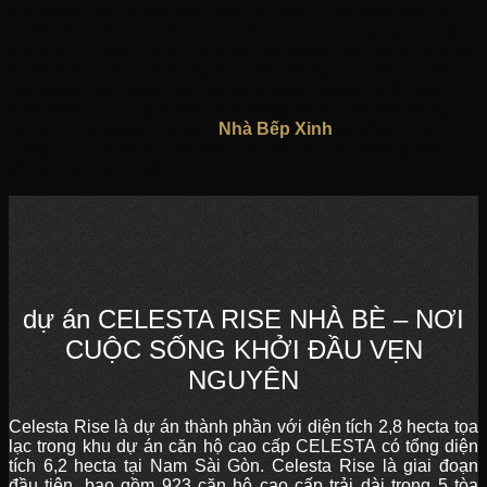
ích, nhộn nhịp và sôi động với các tiện ích thương mại, dịch
vụ độc đáo phục vụ tối đa cho nhu cầu sinh hoạt, giải trí, giáo
dục của cư dân. Dự án hứa hẹn trở thành một khu tổ hợp đô
thị hiện đại sầm uất, mang đến một phong cách sống mới,
cân bằng nhịp sống hiện đại và những khoảnh khắc yên
bình riêng tư của gia đình. Với thông điệp: Hãy làm “
sáng
bừng
” cuộc sống của bạn,
Nhà Bếp Xinh
sẽ đồng hành
cùng Cư Dân Akari City Bình Tân để kiến tạo không gian
sống hoàn hảo nhất.
dự án CELESTA RISE NHÀ BÈ – NƠI
CUỘC SỐNG KHỞI ĐẦU VẸN
NGUYÊN
Celesta Rise là dự án thành phần với diện tích 2,8 hecta tọa
lạc trong khu dự án căn hộ cao cấp CELESTA có tổng diện
tích 6,2 hecta tại Nam Sài Gòn. Celesta Rise là giai đoạn
đầu tiên, bao gồm 923 căn hộ cao cấp trải dài trong 5 tòa