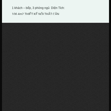
1 khách – bếp, 3 phòng ngủ Diện Tích:
106.4m2 THIẾT KẾ NỘI THẤT CĂN...