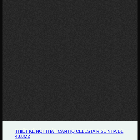
THIẾT KẾ NỘI THẤT CĂN HỘ CELESTA RISE NHÀ BÈ
48.8M2