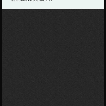
85m2 THIẾT KẾ NỘI THẤT CĂN...