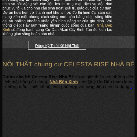
nhịp và sôi động với các tiện ích thương mại, dịch vụ độc đáo
phục vụ tối đa cho nhu cầu sinh hoạt, giải trí, giáo dục của cư dân.
Dự án hứa hẹn trở thành một khu tổ hợp đô thị hiện đại sầm uất,
mang đến một phong cách sống mới, cân bằng nhịp sống hiện
đại và những khoảnh khắc yên bình riêng tư của gia đình. Với
thông điệp: Hãy làm “
sáng bừng
” cuộc sống của bạn,
Nhà Bếp
Xinh
sẽ đồng hành cùng Cư Dân Akari City Bình Tân để kiến tạo
không gian sống hoàn hảo nhất.
Đăng Ký Thiết Kế Nội Thất
NỘI THẤT chung cư CELESTA RISE NHÀ BÈ
Dự án căn hộ Celesta Rise Nhà Bè
được giới thiệu với những diện
tích mặt bằng đa dạng.
Nhà Bếp Xinh
mời Quý Cư Dân tham khảo
những mẫu Thiết kế nội thất phù hợp với từng diện tích sử dụng
!