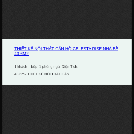
THIẾT KẾ NỘI THẤT CĂN HỘ CELESTA RISE NHÀ BÈ
43.6M2
1 khách – bếp, 1 phòng ngủ Diện Tích:
43.6m2 THIẾT KẾ NỘI THẤT CĂN...