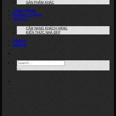
SẢN PHẨM KHÁC
CÔNG TRÌNH
THƯỚC LỖ BAN
TIN TỨC
CẨM NANG KHÁCH HÀNG
KIẾN THỨC NHÀ ĐẸP
VIDEOS
LIÊN HỆ