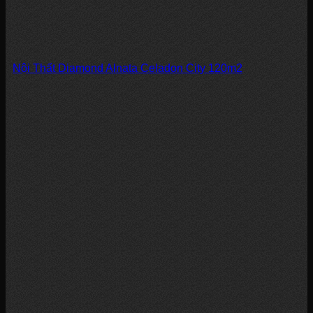
Nội Thất Diamond Alnata Celadon City 120m2