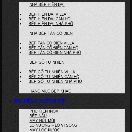
NHÀ BẾP HIỆN ĐẠI
BẾP HIỆN ĐẠI VILLA
BẾP HIỆN ĐẠI CĂN HỘ
BẾP HIỆN ĐẠI NHÀ PHỐ
NHÀ BẾP TÂN CỔ ĐIỂN
BẾP TÂN CỔ ĐIỂN VILLA
BẾP TÂN CỔ ĐIỂN CĂN HỘ
BẾP TÂN CỔ ĐIỂN NHÀ PHỐ
BẾP GỖ TỰ NHIÊN
BẾP GỖ TỰ NHIÊN VILLA
BẾP GỖ TỰ NHIÊN CĂN HỘ
BẾP GỖ TỰ NHIÊN NHÀ PHỐ
HẠNG MỤC BẾP KHÁC
PHỤ KIỆN & THIẾT BỊ BẾP
PHỤ KIỆN INOX
BẾP NẤU
MÁY HÚT MÙI
LÒ NƯỚNG – LÒ VI SÓNG
MÁY LỌC NƯỚC