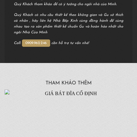
Quý Khách tham khảo để có ý tưởng cho ngôi nhà của Mình.
Quý Khách có nhu cầu thiết kế theo không gian và Gu sở thích
cá nhân , hãy liên hệ Nhà Bếp Xinh cùng đồng hành để cùng
nhau tạo ra sản phẩm thiết kế chuẩn Gu và hoàn hảo nhất cho
ngôi Nhà Của Mình
Call:
0909.962.246
cần hỗ trợ tư vấn nhé!
THAM KHẢO THÊM