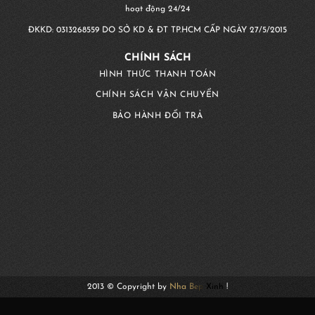
hoạt động 24/24
ĐKKD:
0313268559
DO SỞ KD & ĐT TP.HCM CẤP NGÀY 27/5/2015
CHÍNH SÁCH
HÌNH THỨC THANH TOÁN
CHÍNH SÁCH VẬN CHUYỂN
BẢO HÀNH ĐỔI TRẢ
2013 © Copyright by
Nha Bep Xinh
!