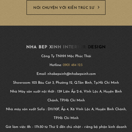
NÓI CHUYỆN VỚI KIẾN TRÚC SƯ
NHA BEP XINH INTERIOR DESIGN
Công Ty TNHH Mộc Phúc Thái
Hotline:
0901 484 123
Email: nhabepxinh@nhabepxinh.com
Showroom: 103 Bàu Cát 3, Phường 12, Q.Tân Bình, Tp.Hồ Chí Minh
Nhà Máy sản xuất nội thất : 139 Liên Ấp 2-6, Vĩnh Lộc A, Huyện Bình
Chánh, TP.Hồ Chí Minh
Nhà máy sản xuất Sofa : D11/10F, Ấp 4, Xã Vĩnh Lộc A, Huyện Bình Chánh,
TP.Hồ Chí Minh
Giờ làm việc: 8h - 17h30 từ Thứ 2 đến chủ nhật - riêng bộ phận kinh doanh