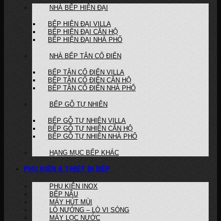
NHÀ BẾP HIỆN ĐẠI
BẾP HIỆN ĐẠI VILLA
BẾP HIỆN ĐẠI CĂN HỘ
BẾP HIỆN ĐẠI NHÀ PHỐ
NHÀ BẾP TÂN CỔ ĐIỂN
BẾP TÂN CỔ ĐIỂN VILLA
BẾP TÂN CỔ ĐIỂN CĂN HỘ
BẾP TÂN CỔ ĐIỂN NHÀ PHỐ
BẾP GỖ TỰ NHIÊN
BẾP GỖ TỰ NHIÊN VILLA
BẾP GỖ TỰ NHIÊN CĂN HỘ
BẾP GỖ TỰ NHIÊN NHÀ PHỐ
HẠNG MỤC BẾP KHÁC
PHỤ KIỆN & THIẾT BỊ BẾP
PHỤ KIỆN INOX
BẾP NẤU
MÁY HÚT MÙI
LÒ NƯỚNG – LÒ VI SÓNG
MÁY LỌC NƯỚC