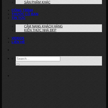
SẢN PHẨM KHÁC
CÔNG TRÌNH
THƯỚC LỖ BAN
TIN TỨC
CẨM NANG KHÁCH HÀNG
KIẾN THỨC NHÀ ĐẸP
VIDEOS
LIÊN HỆ