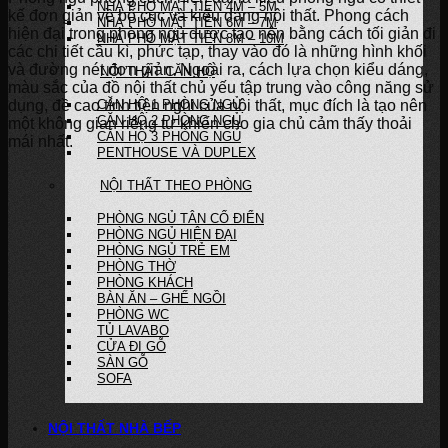
NHÀ PHỐ MẶT TIỀN 4M – 5M
kế đơn giản về bố cục và kiểu dáng nội thất. Phong cách
NHÀ PHỐ MẶT TIỀN 6M – 7M
hiện đại trong phòng ngủ được tạo nên bằng cách tối giản đi
NHÀ PHỐ MẶT TIỀN 8M – 10M
các chi tiết cầu kì, phức tạp, thay vào đó là những hình khối
và đường nét đơn giản. Ngoài ra, cách lựa chọn kiểu dáng,
NỘI THẤT CĂN HỘ
màu sắc của đồ nội thất chủ yếu tập trung vào công năng sử
dụng, đề cao tính tiện nghi của nội thất, mục đích là tạo nên
CĂN HỘ 1 PHÒNG NGỦ
CĂN HỘ 2 PHÒNG NGỦ
một không gian riêng tư khiến cho gia chủ cảm thấy thoải
CĂN HỘ 3 PHÒNG NGỦ
mái nhất.
PENTHOUSE VÀ DUPLEX
NỘI THẤT THEO PHÒNG
PHÒNG NGỦ TÂN CỔ ĐIỂN
PHÒNG NGỦ HIỆN ĐẠI
PHÒNG NGỦ TRẺ EM
PHÒNG THỜ
PHÒNG KHÁCH
BÀN ĂN – GHẾ NGỒI
PHÒNG WC
TỦ LAVABO
CỬA ĐI GỖ
SÀN GỖ
SOFA
NỘI THẤT NHÀ BẾP