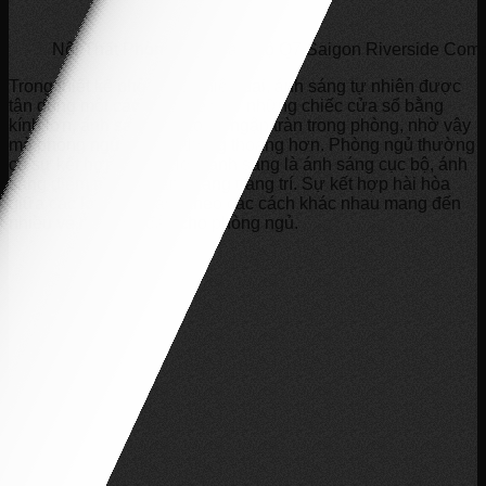
Nội Thất Phòng Ngủ Căn Hộ Q7 Saigon Riverside Com
Trong thiết kế phòng ngủ hiện đại, ánh sáng tự nhiên được
tận dụng một cách triệt để nhờ những chiếc cửa sổ bằng
kính lớn, ánh sáng đi vào và ngập tràn trong phòng, nhờ vậy
mà phòng ngủ trở nên thông thoáng hơn. Phòng ngủ thường
có sự kết hợp của ba loại ánh sáng là ánh sáng cục bộ, ánh
sáng điểm nhấn và ánh sáng trang trí. Sự kết hợp hài hòa
giữa các loại ánh sáng theo các cách khác nhau mang đến
nhiều vẻ đẹp độc đáo cho phòng ngủ.