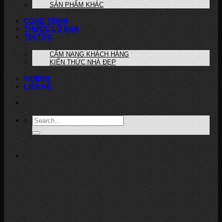
SẢN PHẨM KHÁC
CÔNG TRÌNH
THƯỚC LỖ BAN
TIN TỨC
CẨM NANG KHÁCH HÀNG
KIẾN THỨC NHÀ ĐẸP
VIDEOS
LIÊN HỆ