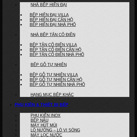
NHÀ BẾP HIỆN ĐẠI
BẾP HIỆN ĐẠI VILLA
BẾP HIỆN ĐẠI CĂN HỘ
BẾP HIỆN ĐẠI NHÀ PHỐ
NHÀ BẾP TÂN CỔ ĐIỂN
BẾP TÂN CỔ ĐIỂN VILLA
BẾP TÂN CỔ ĐIỂN CĂN HỘ
BẾP TÂN CỔ ĐIỂN NHÀ PHỐ
BẾP GỖ TỰ NHIÊN
BẾP GỖ TỰ NHIÊN VILLA
BẾP GỖ TỰ NHIÊN CĂN HỘ
BẾP GỖ TỰ NHIÊN NHÀ PHỐ
HẠNG MỤC BẾP KHÁC
PHỤ KIỆN & THIẾT BỊ BẾP
PHỤ KIỆN INOX
BẾP NẤU
MÁY HÚT MÙI
LÒ NƯỚNG – LÒ VI SÓNG
MÁY LỌC NƯỚC