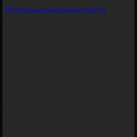
Nội Thất Diamond Alnata Celadon City 120m2