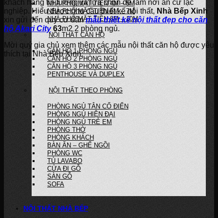
khách hàng tin tưởng và lựa chọn để làm nơi an cư lạc
NHÀ PHỐ MẶT TIỀN 4M – 5M
nghiệp. Hiểu được nhu cầu thiết kế nội thất,
Nhà Bếp Xinh
NHÀ PHỐ MẶT TIỀN 6M – 7M
NHÀ PHỐ MẶT TIỀN 8M – 10M
xin gửi đến quý cư dân
mẫu thiết kế nội thất đẹp cho căn
hộ Akari City
63
m2 2 phòng ngủ.
NỘI THẤT CĂN HỘ
Mời quý gia chủ xem thêm các mẫu nội thất căn hộ được yêu
CĂN HỘ 1 PHÒNG NGỦ
thích tại Nhà Bếp Xinh:
CĂN HỘ 2 PHÒNG NGỦ
CĂN HỘ 3 PHÒNG NGỦ
PENTHOUSE VÀ DUPLEX
NỘI THẤT THEO PHÒNG
PHÒNG NGỦ TÂN CỔ ĐIỂN
PHÒNG NGỦ HIỆN ĐẠI
PHÒNG NGỦ TRẺ EM
PHÒNG THỜ
PHÒNG KHÁCH
BÀN ĂN – GHẾ NGỒI
PHÒNG WC
TỦ LAVABO
CỬA ĐI GỖ
SÀN GỖ
SOFA
NỘI THẤT NHÀ BẾP