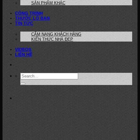
SẢN PHẨM KHÁC
CÔNG TRÌNH
THƯỚC LỖ BAN
TIN TỨC
CẨM NANG KHÁCH HÀNG
KIẾN THỨC NHÀ ĐẸP
VIDEOS
LIÊN HỆ