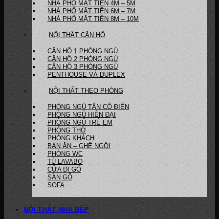
NHÀ PHỐ MẶT TIỀN 4M – 5M
NHÀ PHỐ MẶT TIỀN 6M – 7M
NHÀ PHỐ MẶT TIỀN 8M – 10M
NỘI THẤT CĂN HỘ
CĂN HỘ 1 PHÒNG NGỦ
CĂN HỘ 2 PHÒNG NGỦ
CĂN HỘ 3 PHÒNG NGỦ
PENTHOUSE VÀ DUPLEX
NỘI THẤT THEO PHÒNG
PHÒNG NGỦ TÂN CỔ ĐIỂN
PHÒNG NGỦ HIỆN ĐẠI
PHÒNG NGỦ TRẺ EM
PHÒNG THỜ
PHÒNG KHÁCH
BÀN ĂN – GHẾ NGỒI
PHÒNG WC
TỦ LAVABO
CỬA ĐI GỖ
SÀN GỖ
SOFA
NỘI THẤT NHÀ BẾP