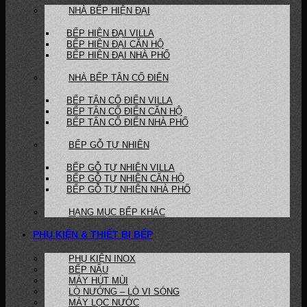
NHÀ BẾP HIỆN ĐẠI
BẾP HIỆN ĐẠI VILLA
BẾP HIỆN ĐẠI CĂN HỘ
BẾP HIỆN ĐẠI NHÀ PHỐ
NHÀ BẾP TÂN CỔ ĐIỂN
BẾP TÂN CỔ ĐIỂN VILLA
BẾP TÂN CỔ ĐIỂN CĂN HỘ
BẾP TÂN CỔ ĐIỂN NHÀ PHỐ
BẾP GỖ TỰ NHIÊN
BẾP GỖ TỰ NHIÊN VILLA
BẾP GỖ TỰ NHIÊN CĂN HỘ
BẾP GỖ TỰ NHIÊN NHÀ PHỐ
HẠNG MỤC BẾP KHÁC
PHỤ KIỆN & THIẾT BỊ BẾP
PHỤ KIỆN INOX
BẾP NẤU
MÁY HÚT MÙI
LÒ NƯỚNG – LÒ VI SÓNG
MÁY LỌC NƯỚC