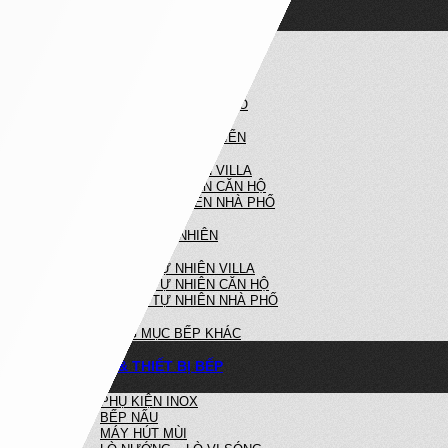
NỘI THẤT NHÀ BẾP
NHÀ BẾP HIỆN ĐẠI
BẾP HIỆN ĐẠI VILLA
BẾP HIỆN ĐẠI CĂN HỘ
BẾP HIỆN ĐẠI NHÀ PHỐ
NHÀ BẾP TÂN CỔ ĐIỂN
BẾP TÂN CỔ ĐIỂN VILLA
BẾP TÂN CỔ ĐIỂN CĂN HỘ
BẾP TÂN CỔ ĐIỂN NHÀ PHỐ
BẾP GỖ TỰ NHIÊN
BẾP GỖ TỰ NHIÊN VILLA
BẾP GỖ TỰ NHIÊN CĂN HỘ
BẾP GỖ TỰ NHIÊN NHÀ PHỐ
HẠNG MỤC BẾP KHÁC
PHỤ KIỆN & THIẾT BỊ BẾP
PHỤ KIỆN INOX
BẾP NẤU
MÁY HÚT MÙI