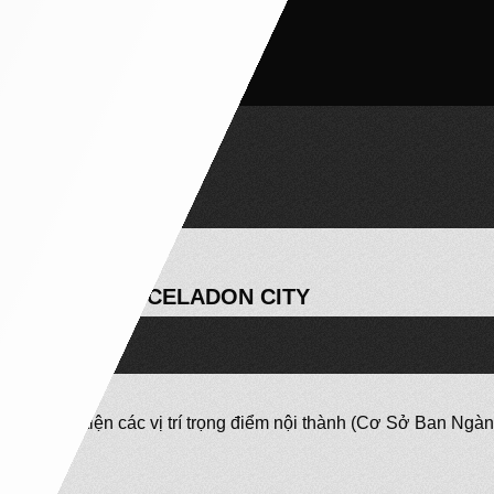
111.9M2
 2 Phòng Vệ Sinh
ND BRILLIANT CELADON CITY
t nối thuận tiện các vị trí trọng điểm nội thành (Cơ Sở Ban Ng
ông Tây.