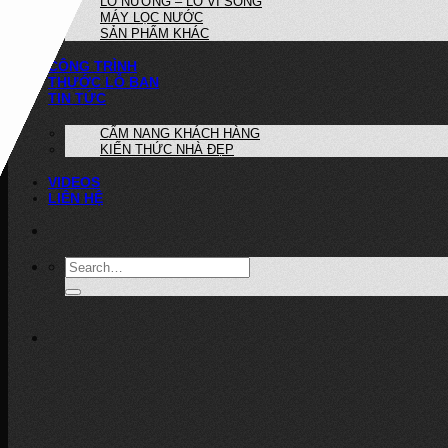
LÒ NƯỚNG – LÒ VI SÓNG
MÁY LỌC NƯỚC
SẢN PHẨM KHÁC
CÔNG TRÌNH
THƯỚC LỖ BAN
TIN TỨC
CẨM NANG KHÁCH HÀNG
KIẾN THỨC NHÀ ĐẸP
VIDEOS
LIÊN HỆ