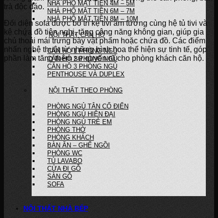
NHÀ PHỐ MẶT TIỀN 4M – 5M
trà độc đáo.
NHÀ PHỐ MẶT TIỀN 6M – 7M
NHÀ PHỐ MẶT TIỀN 8M – 10M
Đối diện sofa được bố trí kệ tivi âm tường cùng hệ tủ tivi và
kệ chứa đồ tiện nghi, tăng công năng không gian, giúp gia
NỘI THẤT CĂN HỘ
chủ thoải mái trưng bày vật phẩm hoặc chứa đồ. Các điểm
nhấn nghệ thuật từ những bình hoa thể hiện sự tinh tế, góp
CĂN HỘ 1 PHÒNG NGỦ
phần làm tăng thêm sự quyến rũ cho phòng khách căn hộ.
CĂN HỘ 2 PHÒNG NGỦ
CĂN HỘ 3 PHÒNG NGỦ
PENTHOUSE VÀ DUPLEX
NỘI THẤT THEO PHÒNG
PHÒNG NGỦ TÂN CỔ ĐIỂN
PHÒNG NGỦ HIỆN ĐẠI
PHÒNG NGỦ TRẺ EM
PHÒNG THỜ
PHÒNG KHÁCH
BÀN ĂN – GHẾ NGỒI
PHÒNG WC
TỦ LAVABO
CỬA ĐI GỖ
SÀN GỖ
SOFA
NỘI THẤT NHÀ BẾP