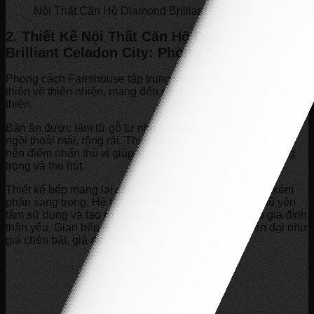
Nội Thất Căn Hộ Diamond Brilliant Celadon City
2.
Thiết Kế
Nội Thất Căn Hộ
Diamond
Brilliant Celadon City
: Phòng Bếp – Bàn Ăn
Phong cách Farmhouse tập trung vào sự ấm cúng, đơn giản,
thiên về thiên nhiên, mang đến cảm giác gần gũi và thân
thiện.
Bàn ăn được làm từ gỗ tự nhiên ấn tượng, thiết kế 6 chỗ
ngồi thoải mái, rộng rãi. Thiết kế đèn thả trần độc đáo tạo
nên điểm nhấn thú vị giúp không gian bàn ăn trở nên sang
trọng và thu hút.
Thiết kế bếp mang lại cảm giác gần gũi nhưng không kém
phần sang trọng. Hệ tủ bếp hiện đại giúp Quý Gia Chủ yên
tâm sử dụng và tạo ra những bữa cơm ấm cúng cho gia đình
thân yêu. Gian bếp đi kèm với các phụ kiện bếp hiện đại như
giá chén bát, giá dao thớt…