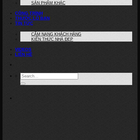
SẢN PHẨM KHÁC
CÔNG TRÌNH
THƯỚC LỖ BAN
TIN TỨC
CẨM NANG KHÁCH HÀNG
KIẾN THỨC NHÀ ĐẸP
VIDEOS
LIÊN HỆ