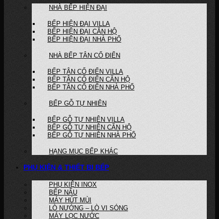
NHÀ BẾP HIỆN ĐẠI
BẾP HIỆN ĐẠI VILLA
BẾP HIỆN ĐẠI CĂN HỘ
BẾP HIỆN ĐẠI NHÀ PHỐ
NHÀ BẾP TÂN CỔ ĐIỂN
BẾP TÂN CỔ ĐIỂN VILLA
BẾP TÂN CỔ ĐIỂN CĂN HỘ
BẾP TÂN CỔ ĐIỂN NHÀ PHỐ
BẾP GỖ TỰ NHIÊN
BẾP GỖ TỰ NHIÊN VILLA
BẾP GỖ TỰ NHIÊN CĂN HỘ
BẾP GỖ TỰ NHIÊN NHÀ PHỐ
HẠNG MỤC BẾP KHÁC
PHỤ KIỆN & THIẾT BỊ BẾP
PHỤ KIỆN INOX
BẾP NẤU
MÁY HÚT MÙI
LÒ NƯỚNG – LÒ VI SÓNG
MÁY LỌC NƯỚC