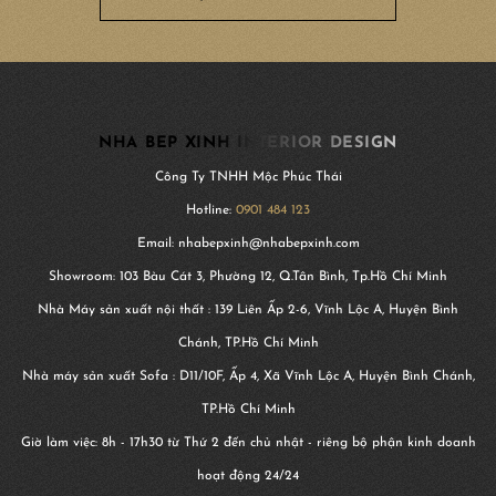
NHA BEP XINH INTERIOR DESIGN
Công Ty TNHH Mộc Phúc Thái
Hotline:
0901 484 123
Email: nhabepxinh@nhabepxinh.com
Showroom: 103 Bàu Cát 3, Phường 12, Q.Tân Bình, Tp.Hồ Chí Minh
Nhà Máy sản xuất nội thất : 139 Liên Ấp 2-6, Vĩnh Lộc A, Huyện Bình
Chánh, TP.Hồ Chí Minh
Nhà máy sản xuất Sofa : D11/10F, Ấp 4, Xã Vĩnh Lộc A, Huyện Bình Chánh,
TP.Hồ Chí Minh
Giờ làm việc: 8h - 17h30 từ Thứ 2 đến chủ nhật - riêng bộ phận kinh doanh
hoạt động 24/24