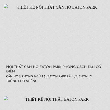
NỘI THẤT CĂN HỘ EATON PARK PHONG CÁCH TÂN CỔ
ĐIỂN
CĂN HỘ 2 PHÒNG NGỦ TẠI EATON PARK LÀ LỰA CHỌN LÝ
TƯỞNG CHO NHỮNG...