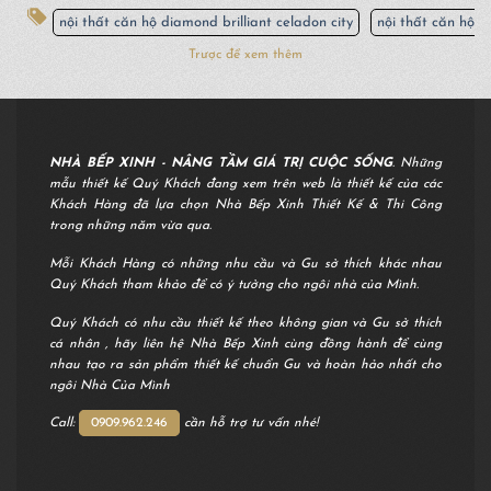
nội thất căn hộ diamond brilliant celadon city
nội thất căn hộ d
Trược để xem thêm
NHÀ BẾP XINH - NÂNG TẦM GIÁ TRỊ CUỘC SỐNG
. Những
mẫu thiết kế Quý Khách đang xem trên web là thiết kế của các
Khách Hàng đã lựa chọn Nhà Bếp Xinh Thiết Kế & Thi Công
trong những năm vừa qua.
Mỗi Khách Hàng có những nhu cầu và Gu sở thích khác nhau
Quý Khách tham khảo để có ý tưởng cho ngôi nhà của Mình.
Quý Khách có nhu cầu thiết kế theo không gian và Gu sở thích
cá nhân , hãy liên hệ Nhà Bếp Xinh cùng đồng hành để cùng
nhau tạo ra sản phẩm thiết kế chuẩn Gu và hoàn hảo nhất cho
ngôi Nhà Của Mình
Call:
0909.962.246
cần hỗ trợ tư vấn nhé!