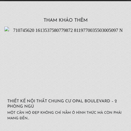
THAM KHẢO THÊM
THIẾT KẾ NỘI THẤT CHUNG CƯ OPAL BOULEVARD – 2
PHÒNG NGỦ
MỘT CĂN HỘ ĐẸP KHÔNG CHỈ NẰM Ở HÌNH THỨC MÀ CÒN PHẢI
MANG ĐẾN...