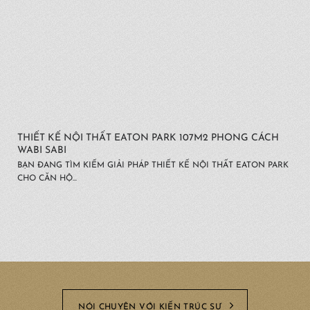
THIẾT KẾ NỘI THẤT EATON PARK 107M2 PHONG CÁCH
WABI SABI
BẠN ĐANG TÌM KIẾM GIẢI PHÁP THIẾT KẾ NỘI THẤT EATON PARK
CHO CĂN HỘ...
NÓI CHUYỆN VỚI KIẾN TRÚC SƯ