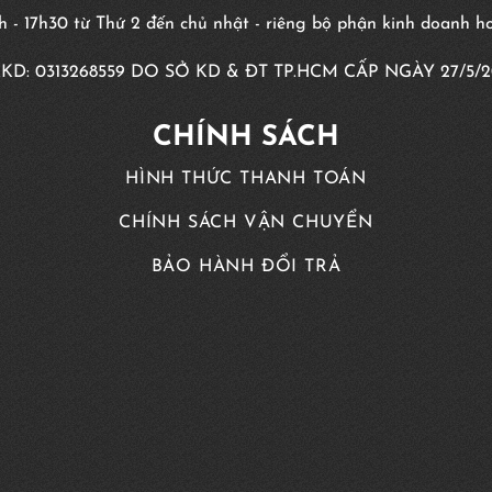
8h - 17h30 từ Thứ 2 đến chủ nhật - riêng bộ phận kinh doanh 
KD:
0313268559
DO SỞ KD & ĐT TP.HCM CẤP NGÀY 27/5/2
CHÍNH SÁCH
HÌNH THỨC THANH TOÁN
CHÍNH SÁCH VẬN CHUYỂN
BẢO HÀNH ĐỔI TRẢ