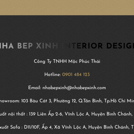
HA BEP XINH INTERIOR DESI
Công Ty TNHH Mộc Phúc Thái
Hotline:
0901 484 123
Email: nhabepxinh@nhabepxinh.com
howroom: 103 Bàu Cát 3, Phường 12, Q.Tân Bình, Tp.Hồ Chí Mi
ất nội thất : 139 Liên Ấp 2-6, Vĩnh Lộc A, Huyện Bình Chánh,
uất Sofa : D11/10F, Ấp 4, Xã Vĩnh Lộc A, Huyện Bình Chánh, 