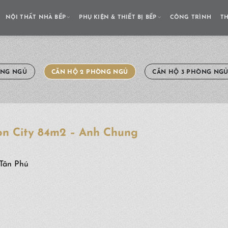
NỘI THẤT NHÀ BẾP
PHỤ KIỆN & THIẾT BỊ BẾP
CÔNG TRÌNH
T
ÒNG NGỦ
CĂN HỘ 2 PHÒNG NGỦ
CĂN HỘ 3 PHÒNG NG
on City 84m2 – Anh Chung
 Tân Phú