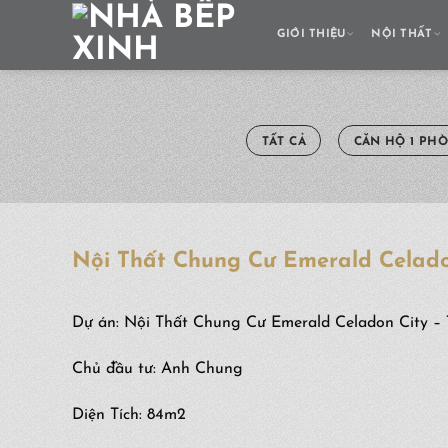
Skip
to
GIỚI THIỆU
NỘI THẤT
content
TẤT CẢ
CĂN HỘ 1 PH
Nội Thất Chung Cư Emerald Celad
Dự án: Nội Thất Chung Cư Emerald Celadon City –
Chủ đầu tư: Anh Chung
Diện Tích: 84m2