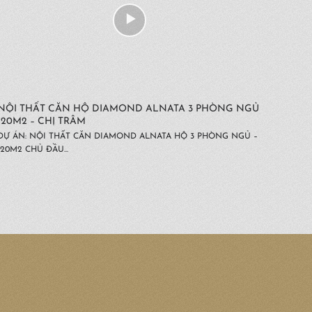
NỘI THẤT CĂN HỘ DIAMOND ALNATA 3 PHÒNG NGỦ
120M2 – CHỊ TRÂM
DỰ ÁN: NỘI THẤT CĂN DIAMOND ALNATA HỘ 3 PHÒNG NGỦ –
120M2 CHỦ ĐẦU...