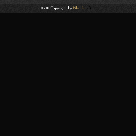
2013 © Copyright by
Nha Bep Xinh
!