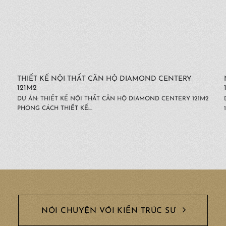
THIẾT KẾ NỘI THẤT CĂN HỘ DIAMOND CENTERY
121M2
DỰ ÁN: THIẾT KẾ NỘI THẤT CĂN HỘ DIAMOND CENTERY 121M2
PHONG CÁCH THIẾT KẾ:...
NÓI CHUYỆN VỚI KIẾN TRÚC SƯ