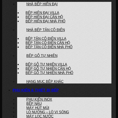
NHÀ BẾP HIỆN ĐẠI
BẾP HIỆN ĐẠI VILLA
BẾP HIỆN ĐẠI CĂN HỘ
BẾP HIỆN ĐẠI NHÀ PHỐ
NHÀ BẾP TÂN CỔ ĐIỂN
BẾP TÂN CỔ ĐIỂN VILLA
BẾP TÂN CỔ ĐIỂN CĂN HỘ
BẾP TÂN CỔ ĐIỂN NHÀ PHỐ
BẾP GỖ TỰ NHIÊN
BẾP GỖ TỰ NHIÊN VILLA
BẾP GỖ TỰ NHIÊN CĂN HỘ
BẾP GỖ TỰ NHIÊN NHÀ PHỐ
HẠNG MỤC BẾP KHÁC
PHỤ KIỆN & THIẾT BỊ BẾP
PHỤ KIỆN INOX
BẾP NẤU
MÁY HÚT MÙI
LÒ NƯỚNG – LÒ VI SÓNG
MÁY LỌC NƯỚC