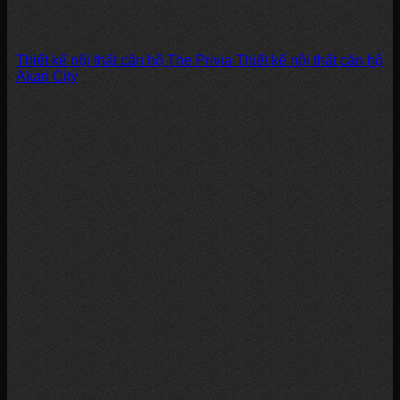
Thiết kế nội thất căn hộ The Privia Thiết kế nội thất căn hộ
Akari City