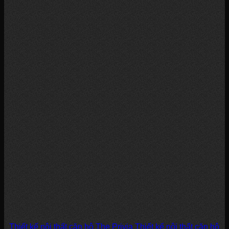
Thiết kế nội thất căn hộ The Privia Thiết kế nội thất căn hộ