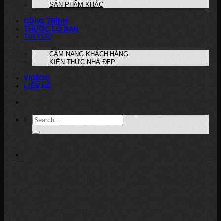
SẢN PHẨM KHÁC
CÔNG TRÌNH
THƯỚC LỖ BAN
TIN TỨC
CẨM NANG KHÁCH HÀNG
KIẾN THỨC NHÀ ĐẸP
VIDEOS
LIÊN HỆ