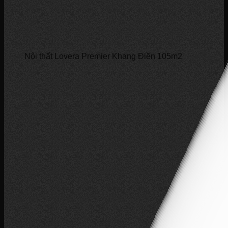
Nội thất Lovera Premier Khang Điền 105m2