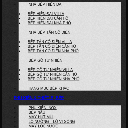
NHÀ BẾP HIỆN ĐẠI
BẾP HIỆN ĐẠI VILLA
BẾP HIỆN ĐẠI CĂN HỘ
BẾP HIỆN ĐẠI NHÀ PHỐ
NHÀ BẾP TÂN CỔ ĐIỂN
BẾP TÂN CỔ ĐIỂN VILLA
BẾP TÂN CỔ ĐIỂN CĂN HỘ
BẾP TÂN CỔ ĐIỂN NHÀ PHỐ
BẾP GỖ TỰ NHIÊN
BẾP GỖ TỰ NHIÊN VILLA
BẾP GỖ TỰ NHIÊN CĂN HỘ
BẾP GỖ TỰ NHIÊN NHÀ PHỐ
HẠNG MỤC BẾP KHÁC
PHỤ KIỆN & THIẾT BỊ BẾP
PHỤ KIỆN INOX
BẾP NẤU
MÁY HÚT MÙI
LÒ NƯỚNG – LÒ VI SÓNG
MÁY LỌC NƯỚC