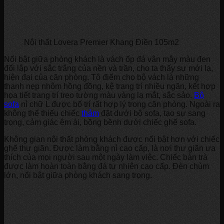
Nội thất Lovera Premier Khang Điền 105m2
Nổi bật giữa phòng khách là vách ốp đá vân mây màu đen
đối lập với sắc trắng của nền và trần, cho ta thấy sự mới lạ,
hiện đại của căn phòng. Tô điểm cho bộ vách là những
thanh nẹp nhôm hồng đồng, kệ trang trí nhiều ngăn, kết hợp
họa tiết trang trí treo tường màu vàng lạ mắt, sắc sảo.
Bộ
sofa
nỉ chữ L được bố trí rất hợp lý trong căn phòng. Ngoài ra
không thể thiếu chiếc
thảm
đặt dưới bộ sofa, tạo sự sang
trọng, cảm giác êm ái, bồng bềnh dưới chiếc ghế sofa.
Không gian nội thất phòng khách được nổi bật hơn với chiếc
ghế thư giãn. Được làm bằng nỉ cao cấp, là nơi thư giãn ưa
thích của mọi người sau một ngày làm việc. Chiếc bàn trà
được làm hoàn toàn bằng đá tự nhiên cao cấp. Đèn chùm
lớn, nổi bật giữa phòng khách sang trọng.