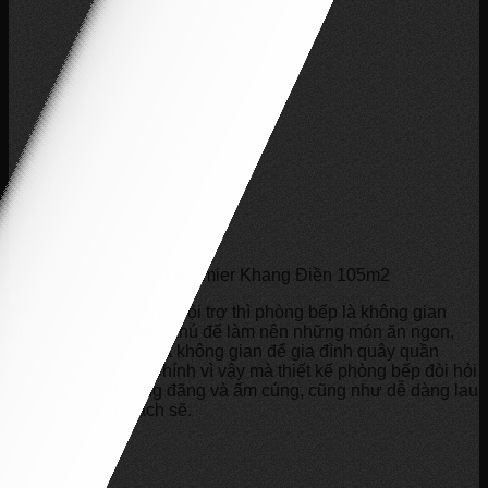
Nội thất Lovera Premier Khang Điền 105m2
Đối với những người nội trợ thì phòng bếp là không gian
quan trọng, tạo hứng thú để làm nên những món ăn ngon,
đẹp mắt. Đây cũng là không gian để gia đình quây quần
trong mỗi bữa ăn. Chính vì vậy mà thiết kế phòng bếp đòi hỏi
sự tiện nghi, thoáng đãng và ấm cúng, cũng như dễ dàng lau
chùi gọn gàng, sạch sẽ.