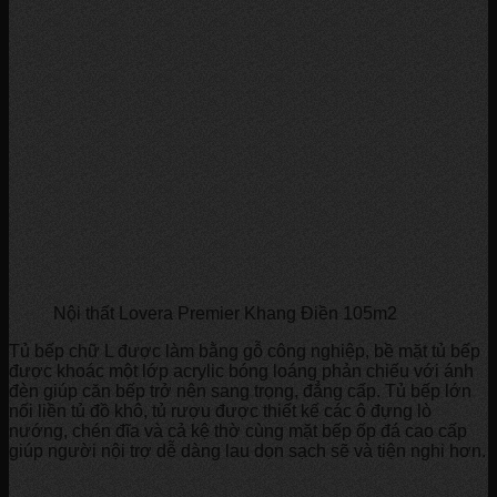
Nội thất Lovera Premier Khang Điền 105m2
Tủ bếp chữ L được làm bằng gỗ công nghiệp, bề mặt tủ bếp
được khoác một lớp acrylic bóng loáng phản chiếu với ánh
đèn giúp căn bếp trở nên sang trọng, đẳng cấp. Tủ bếp lớn
nối liền tủ đồ khô, tủ rượu được thiết kế các ô đựng lò
nướng, chén đĩa và cả kệ thờ cùng mặt bếp ốp đá cao cấp
giúp người nội trợ dễ dàng lau dọn sạch sẽ và tiện nghi hơn.