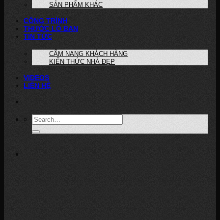
SẢN PHẨM KHÁC
CÔNG TRÌNH
THƯỚC LỖ BAN
TIN TỨC
CẨM NANG KHÁCH HÀNG
KIẾN THỨC NHÀ ĐẸP
VIDEOS
LIÊN HỆ