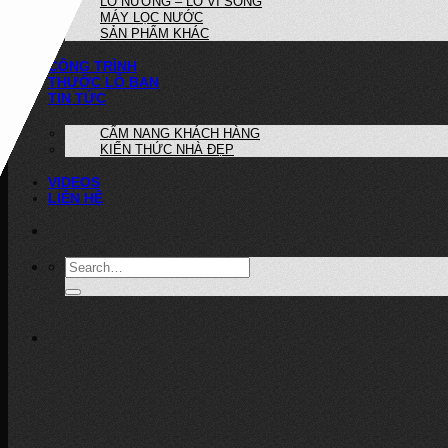
LÒ NƯỚNG – LÒ VI SÓNG
MÁY LỌC NƯỚC
SẢN PHẨM KHÁC
CÔNG TRÌNH
THƯỚC LỖ BAN
TIN TỨC
CẨM NANG KHÁCH HÀNG
KIẾN THỨC NHÀ ĐẸP
VIDEOS
LIÊN HỆ