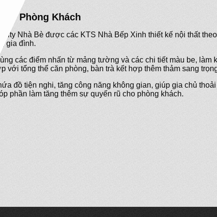
 Bè – Phòng Khách
o City Nhà Bè được các KTS Nhà Bếp Xinh thiết kế nội thất th
g gia đình.
ùng các điểm nhấn từ mảng tường và các chi tiết màu be, làm
p với tổng thể căn phòng, bàn trà kết hợp thêm thảm sang trọn
ệ chứa đồ tiện nghi, tăng công năng không gian, giúp gia chủ th
 góp phần làm tăng thêm sự quyến rũ cho phòng khách.