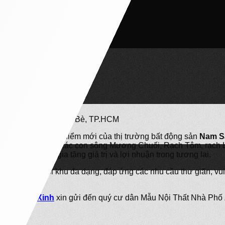
ITY NHÀ BÈ
ty Nhà Bè
ớc Kiểng, Huyện Nhà Bè, TP.HCM
hẹn trở thành tâm điểm mới của thị trường bất động sản
Nam S
ữu mặt tiền sông các con sông Mương Chuối, Rạch Tôm, rạch 
ống tươi mát, gia tăng giá trị và lợi nhuận trong tương lai.
ều tiện ích nội khu đa dạng, đáp ứng các nhu cầu thư giãn, vui
,
Nhà Bếp Xinh
xin gửi đến quý cư dân Mẫu Nội Thất Nhà Phố Z