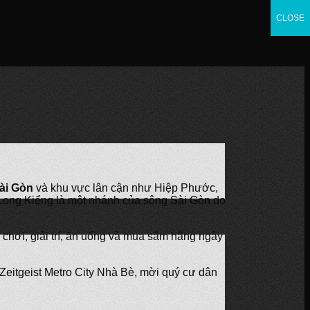
CLOSE
CLOSE
CLOSE
ài Gòn
và khu vực lân cận như Hiệp Phước,
Long Kiểng là một nhánh của sông Sài Gòn do
 chơi, giải trí, ăn uống và mua sắm hằng ngày
eitgeist Metro City Nhà Bè, mời quý cư dân