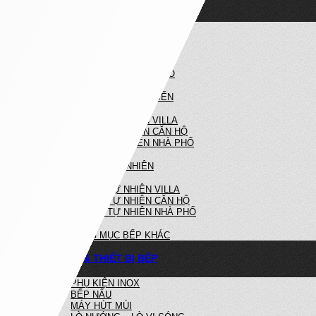
NỘI THẤT NHÀ BẾP
NHÀ BẾP HIỆN ĐẠI
BẾP HIỆN ĐẠI VILLA
BẾP HIỆN ĐẠI CĂN HỘ
BẾP HIỆN ĐẠI NHÀ PHỐ
NHÀ BẾP TÂN CỔ ĐIỂN
BẾP TÂN CỔ ĐIỂN VILLA
BẾP TÂN CỔ ĐIỂN CĂN HỘ
BẾP TÂN CỔ ĐIỂN NHÀ PHỐ
BẾP GỖ TỰ NHIÊN
BẾP GỖ TỰ NHIÊN VILLA
BẾP GỖ TỰ NHIÊN CĂN HỘ
BẾP GỖ TỰ NHIÊN NHÀ PHỐ
HẠNG MỤC BẾP KHÁC
PHỤ KIỆN & THIẾT BỊ BẾP
PHỤ KIỆN INOX
BẾP NẤU
MÁY HÚT MÙI