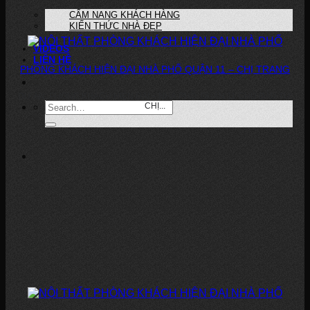
CẨM NANG KHÁCH HÀNG
KIẾN THỨC NHÀ ĐẸP
VIDEOS
LIÊN HỆ
PHÒNG KHÁCH HIỆN ĐẠI NHÀ PHỐ QUẬN 11 – CHỊ TRANG
DỰ ÁN: PHÒNG KHÁCH HIỆN ĐẠI – NHÀ PHỐ, QUẬN 11 CHỦ ĐẦU TƯ:
CHỊ...