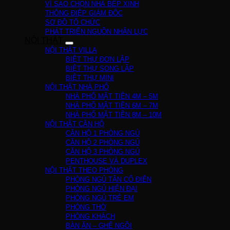
VÌ SAO CHỌN NHÀ BẾP XINH
THÔNG ĐIỆP GIÁM ĐỐC
SƠ ĐỒ TỔ CHỨC
PHÁT TRIỂN NGUỒN NHÂN LỰC
NỘI THẤT
NỘI THẤT VILLA
BIỆT THỰ ĐƠN LẬP
BIỆT THỰ SONG LẬP
BIỆT THỰ MINI
NỘI THẤT NHÀ PHỐ
NHÀ PHỐ MẶT TIỀN 4M – 5M
NHÀ PHỐ MẶT TIỀN 6M – 7M
NHÀ PHỐ MẶT TIỀN 8M – 10M
NỘI THẤT CĂN HỘ
CĂN HỘ 1 PHÒNG NGỦ
CĂN HỘ 2 PHÒNG NGỦ
CĂN HỘ 3 PHÒNG NGỦ
PENTHOUSE VÀ DUPLEX
NỘI THẤT THEO PHÒNG
PHÒNG NGỦ TÂN CỔ ĐIỂN
PHÒNG NGỦ HIỆN ĐẠI
PHÒNG NGỦ TRẺ EM
PHÒNG THỜ
PHÒNG KHÁCH
BÀN ĂN – GHẾ NGỒI