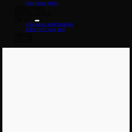
SẢN PHẨM KHÁC
CÔNG TRÌNH
THƯỚC LỖ BAN
TIN TỨC
CẨM NANG KHÁCH HÀNG
KIẾN THỨC NHÀ ĐẸP
VIDEOS
LIÊN HỆ