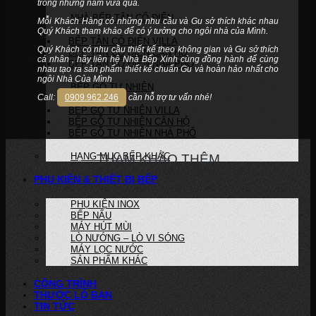
trong những năm vừa qua.
NHÀ BẾP TÂN CỔ ĐIỂN
Mỗi Khách Hàng có những nhu cầu và Gu sở thích khác nhau
Quý Khách tham khảo để có ý tưởng cho ngôi nhà của Mình.
BẾP TÂN CỔ ĐIỂN VILLA
Quý Khách có nhu cầu thiết kế theo không gian và Gu sở thích
BẾP TÂN CỔ ĐIỂN CĂN HỘ
cá nhân , hãy liên hệ Nhà Bếp Xinh cùng đồng hành để cùng
BẾP TÂN CỔ ĐIỂN NHÀ PHỐ
nhau tạo ra sản phẩm thiết kế chuẩn Gu và hoàn hảo nhất cho
ngôi Nhà Của Mình
BẾP GỖ TỰ NHIÊN
Call:
0909.962.246
cần hỗ trợ tư vấn nhé!
BẾP GỖ TỰ NHIÊN VILLA
BẾP GỖ TỰ NHIÊN CĂN HỘ
BẾP GỖ TỰ NHIÊN NHÀ PHỐ
HẠNG MỤC BẾP KHÁC
THAM KHẢO THÊM
PHỤ KIỆN & THIẾT BỊ BẾP
PHỤ KIỆN INOX
BẾP NẤU
MÁY HÚT MÙI
LÒ NƯỚNG – LÒ VI SÓNG
MÁY LỌC NƯỚC
SẢN PHẨM KHÁC
CÔNG TRÌNH
THƯỚC LỖ BAN
TIN TỨC