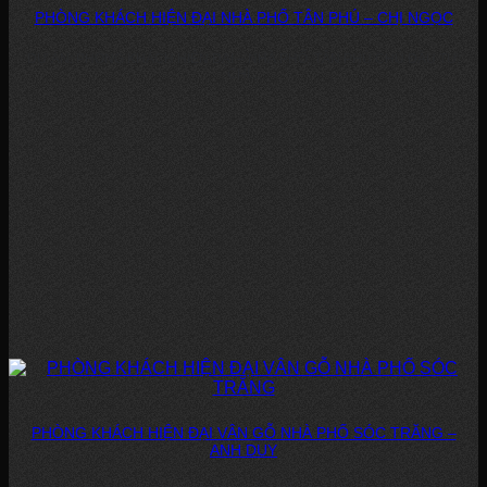
PHÒNG KHÁCH HIỆN ĐẠI NHÀ PHỐ TÂN PHÚ – CHỊ NGỌC
DỰ ÁN: PHÒNG KHÁCH HIỆN ĐẠI – NHÀ PHỐ, TÂN PHÚ CHỦ ĐẦU TƯ:
CHỊ...
PHÒNG KHÁCH HIỆN ĐẠI VÂN GỖ NHÀ PHỐ SÓC TRĂNG –
ANH DUY