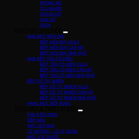
PHÒNG WC
TỦ LAVABO
CỬA ĐI GỖ
SÀN GỖ
SOFA
NỘI THẤT NHÀ BẾP
NHÀ BẾP HIỆN ĐẠI
BẾP HIỆN ĐẠI VILLA
BẾP HIỆN ĐẠI CĂN HỘ
BẾP HIỆN ĐẠI NHÀ PHỐ
NHÀ BẾP TÂN CỔ ĐIỂN
BẾP TÂN CỔ ĐIỂN VILLA
BẾP TÂN CỔ ĐIỂN CĂN HỘ
BẾP TÂN CỔ ĐIỂN NHÀ PHỐ
BẾP GỖ TỰ NHIÊN
BẾP GỖ TỰ NHIÊN VILLA
BẾP GỖ TỰ NHIÊN CĂN HỘ
BẾP GỖ TỰ NHIÊN NHÀ PHỐ
HẠNG MỤC BẾP KHÁC
PHỤ KIỆN & THIẾT BỊ BẾP
PHỤ KIỆN INOX
BẾP NẤU
MÁY HÚT MÙI
LÒ NƯỚNG – LÒ VI SÓNG
MÁY LỌC NƯỚC