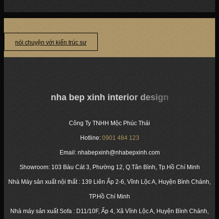
DỰ ÁN: PHÒNG KHÁCH HIỆN ĐẠI VÂN GỖ – NHÀ PHỐ, SÓC TRĂNG
CHỦ ĐẦU...
nói chuyện với kiến trúc sư
nha bep xinh interior design
Công Ty TNHH Mộc Phúc Thái
Hotline:
0901 484 123
Email: nhabepxinh@nhabepxinh.com
Showroom: 103 Bàu Cát 3, Phường 12, Q.Tân Bình, Tp.Hồ Chí Minh
Nhà Máy sản xuất nội thất : 139 Liên Ấp 2-6, Vĩnh Lộc A, Huyện Bình Chánh,
TP.Hồ Chí Minh
Nhà máy sản xuất Sofa : D11/10F, Ấp 4, Xã Vĩnh Lộc A, Huyện Bình Chánh,