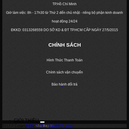
TP.Hồ Chí Minh
Giờ làm việc: 8h - 17h30 từ Thứ 2 đến chủ nhật - riêng bộ phận kinh doanh
hoạt động 24/24
ĐKKD:
0313268559
DO SỞ KD & ĐT TP.HCM CẤP NGÀY 27/5/2015
CHÍNH SÁCH
Hình Thức Thanh Toán
Chính sách vận chuyển
Bảo hành đổi trả
GIỚI THIỆU
2013 © Copyright by
GIỚI THIỆU NHÀ BẾP XINH
Nha Bep Xinh
!