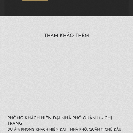
THAM KHẢO THÊM
PHÒNG KHÁCH HIỆN ĐẠI NHÀ PHỐ QUẬN 11 – CHỊ
TRANG
DỰ ÁN: PHÒNG KHÁCH HIỆN ĐẠI – NHÀ PHỐ, QUẬN 11 CHỦ ĐẦU