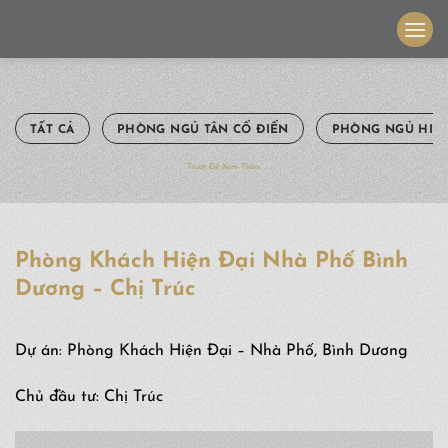
Skip
to
content
TẤT CẢ
PHÒNG NGỦ TÂN CỔ ĐIỂN
PHÒNG NGỦ HIỆN
Trượt Để Xem Thêm
Phòng Khách Hiện Đại Nhà Phố Bình
Dương – Chị Trúc
Dự án: Phòng Khách Hiện Đại – Nhà Phố, Bình Dương
Chủ đầu tư: Chị Trúc