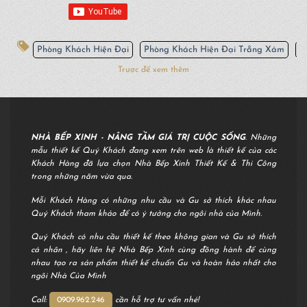
Phòng Khách Hiện Đại
Phòng Khách Hiện Đại Trắng Xám
P
Trược để xem thêm
NHÀ BẾP XINH - NÂNG TẦM GIÁ TRỊ CUỘC SỐNG
. Những
mẫu thiết kế Quý Khách đang xem trên web là thiết kế của các
Khách Hàng đã lựa chọn Nhà Bếp Xinh Thiết Kế & Thi Công
trong những năm vừa qua.
Mỗi Khách Hàng có những nhu cầu và Gu sở thích khác nhau
Quý Khách tham khảo để có ý tưởng cho ngôi nhà của Mình.
Quý Khách có nhu cầu thiết kế theo không gian và Gu sở thích
cá nhân , hãy liên hệ Nhà Bếp Xinh cùng đồng hành để cùng
nhau tạo ra sản phẩm thiết kế chuẩn Gu và hoàn hảo nhất cho
ngôi Nhà Của Mình
Call:
0909.962.246
cần hỗ trợ tư vấn nhé!