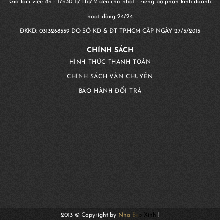
Giờ làm việc: 8h - 17h30 từ Thứ 2 đến chủ nhật - riêng bộ phận kinh doanh
hoạt động 24/24
ĐKKD:
0313268559
DO SỞ KD & ĐT TP.HCM CẤP NGÀY 27/5/2015
CHÍNH SÁCH
HÌNH THỨC THANH TOÁN
CHÍNH SÁCH VẬN CHUYỂN
BẢO HÀNH ĐỔI TRẢ
Liên Hệ
2013 © Copyright by
Nha Bep Xinh
!