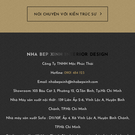
NÓI CHUYỆN VỚI KIẾN TRÚC SƯ
NHA BEP XINH INTERIOR DESIGN
Công Ty TNHH Mộc Phúc Thái
Hotline:
0901 484 123
Email: nhabepxinh@nhabepxinh.com
Showroom: 103 Bàu Cát 3, Phường 12, Q.Tân Bình, Tp.Hồ Chí Minh
Nhà Máy sản xuất nội thất : 139 Liên Ấp 2-6, Vĩnh Lộc A, Huyện Bình
Chánh, TP.Hồ Chí Minh
Nhà máy sản xuất Sofa : D11/10F, Ấp 4, Xã Vĩnh Lộc A, Huyện Bình Chánh,
TP.Hồ Chí Minh