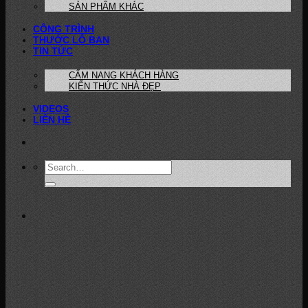
SẢN PHẨM KHÁC
CÔNG TRÌNH
THƯỚC LỖ BAN
TIN TỨC
CẨM NANG KHÁCH HÀNG
KIẾN THỨC NHÀ ĐẸP
VIDEOS
LIÊN HỆ