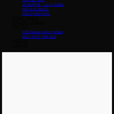
MÁY HÚT MÙI
LÒ NƯỚNG – LÒ VI SÓNG
MÁY LỌC NƯỚC
SẢN PHẨM KHÁC
CÔNG TRÌNH
THƯỚC LỖ BAN
TIN TỨC
CẨM NANG KHÁCH HÀNG
KIẾN THỨC NHÀ ĐẸP
VIDEOS
LIÊN HỆ