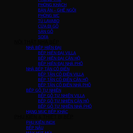
PHÒNG KHÁCH
BÀN ĂN – GHẾ NGỒI
PHÒNG WC
TỦ LAVABO
CỬA ĐI GỖ
SÀN GỖ
SOFA
NỘI THẤT NHÀ BẾP
NHÀ BẾP HIỆN ĐẠI
BẾP HIỆN ĐẠI VILLA
BẾP HIỆN ĐẠI CĂN HỘ
BẾP HIỆN ĐẠI NHÀ PHỐ
NHÀ BẾP TÂN CỔ ĐIỂN
BẾP TÂN CỔ ĐIỂN VILLA
BẾP TÂN CỔ ĐIỂN CĂN HỘ
BẾP TÂN CỔ ĐIỂN NHÀ PHỐ
BẾP GỖ TỰ NHIÊN
BẾP GỖ TỰ NHIÊN VILLA
BẾP GỖ TỰ NHIÊN CĂN HỘ
BẾP GỖ TỰ NHIÊN NHÀ PHỐ
HẠNG MỤC BẾP KHÁC
PHỤ KIỆN & THIẾT BỊ BẾP
PHỤ KIỆN INOX
BẾP NẤU