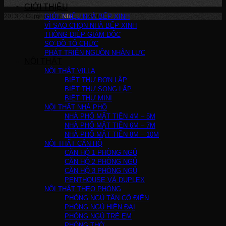
GIỚI THIỆU
2013 © Copyright by
GIỚI THIỆU NHÀ BẾP XINH
Nha Bep Xinh
!
VÌ SAO CHỌN NHÀ BẾP XINH
THÔNG ĐIỆP GIÁM ĐỐC
SƠ ĐỒ TỔ CHỨC
PHÁT TRIỂN NGUỒN NHÂN LỰC
NỘI THẤT
NỘI THẤT VILLA
BIỆT THỰ ĐƠN LẬP
BIỆT THỰ SONG LẬP
BIỆT THỰ MINI
NỘI THẤT NHÀ PHỐ
NHÀ PHỐ MẶT TIỀN 4M – 5M
NHÀ PHỐ MẶT TIỀN 6M – 7M
NHÀ PHỐ MẶT TIỀN 8M – 10M
NỘI THẤT CĂN HỘ
CĂN HỘ 1 PHÒNG NGỦ
CĂN HỘ 2 PHÒNG NGỦ
CĂN HỘ 3 PHÒNG NGỦ
PENTHOUSE VÀ DUPLEX
NỘI THẤT THEO PHÒNG
PHÒNG NGỦ TÂN CỔ ĐIỂN
PHÒNG NGỦ HIỆN ĐẠI
PHÒNG NGỦ TRẺ EM
PHÒNG THỜ