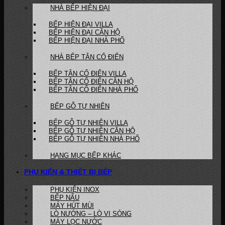
NHÀ BẾP HIỆN ĐẠI
BẾP HIỆN ĐẠI VILLA
BẾP HIỆN ĐẠI CĂN HỘ
BẾP HIỆN ĐẠI NHÀ PHỐ
NHÀ BẾP TÂN CỔ ĐIỂN
BẾP TÂN CỔ ĐIỂN VILLA
BẾP TÂN CỔ ĐIỂN CĂN HỘ
BẾP TÂN CỔ ĐIỂN NHÀ PHỐ
BẾP GỖ TỰ NHIÊN
BẾP GỖ TỰ NHIÊN VILLA
BẾP GỖ TỰ NHIÊN CĂN HỘ
BẾP GỖ TỰ NHIÊN NHÀ PHỐ
HẠNG MỤC BẾP KHÁC
PHỤ KIỆN & THIẾT BỊ BẾP
PHỤ KIỆN INOX
BẾP NẤU
MÁY HÚT MÙI
LÒ NƯỚNG – LÒ VI SÓNG
MÁY LỌC NƯỚC