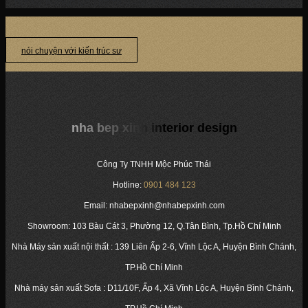
DỰ ÁN: PHÒNG NGỦ BÉ TRAI – NHÀ PHỐ, QUẬN 9 CHỦ ĐẦU TƯ: ANH...
nói chuyện với kiến trúc sư
nha bep xinh interior design
Công Ty TNHH Mộc Phúc Thái
Hotline:
0901 484 123
Email: nhabepxinh@nhabepxinh.com
Showroom: 103 Bàu Cát 3, Phường 12, Q.Tân Bình, Tp.Hồ Chí Minh
Nhà Máy sản xuất nội thất : 139 Liên Ấp 2-6, Vĩnh Lộc A, Huyện Bình Chánh,
TP.Hồ Chí Minh
Nhà máy sản xuất Sofa : D11/10F, Ấp 4, Xã Vĩnh Lộc A, Huyện Bình Chánh,