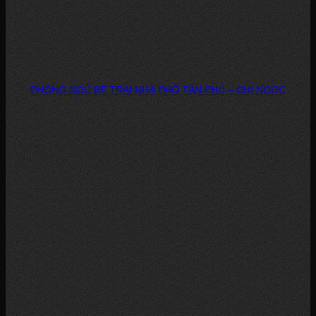
PHÒNG NGỦ BÉ TRAI NHÀ PHỐ TÂN PHÚ – CHỊ NGỌC
DỰ ÁN: PHÒNG NGỦ BÉ TRAI – NHÀ PHỐ, TÂN PHÚ CHỦ ĐẦU TƯ: CHỊ...