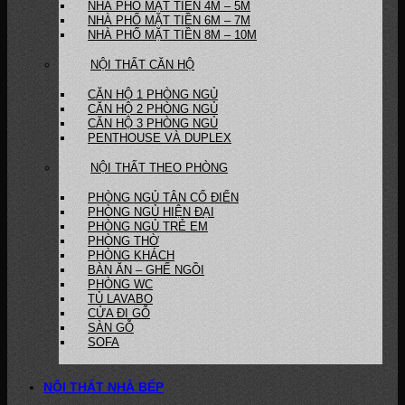
NHÀ PHỐ MẶT TIỀN 4M – 5M
NHÀ PHỐ MẶT TIỀN 6M – 7M
NHÀ PHỐ MẶT TIỀN 8M – 10M
NỘI THẤT CĂN HỘ
CĂN HỘ 1 PHÒNG NGỦ
CĂN HỘ 2 PHÒNG NGỦ
CĂN HỘ 3 PHÒNG NGỦ
PENTHOUSE VÀ DUPLEX
NỘI THẤT THEO PHÒNG
PHÒNG NGỦ TÂN CỔ ĐIỂN
PHÒNG NGỦ HIỆN ĐẠI
PHÒNG NGỦ TRẺ EM
PHÒNG THỜ
PHÒNG KHÁCH
BÀN ĂN – GHẾ NGỒI
PHÒNG WC
TỦ LAVABO
CỬA ĐI GỖ
SÀN GỖ
SOFA
NỘI THẤT NHÀ BẾP