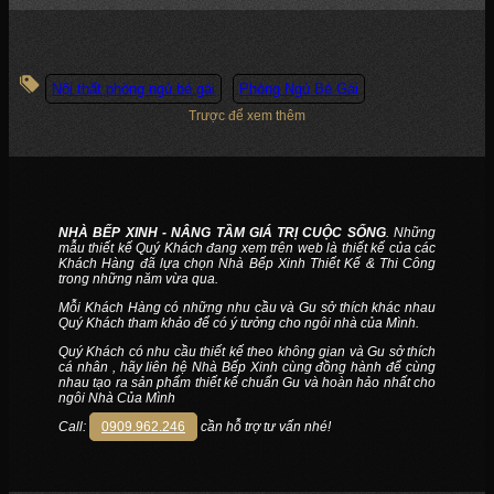
Nội thất phòng ngủ bé gái
Phòng Ngủ Bé Gái
Trược để xem thêm
NHÀ BẾP XINH - NÂNG TẦM GIÁ TRỊ CUỘC SỐNG
. Những
mẫu thiết kế Quý Khách đang xem trên web là thiết kế của các
Khách Hàng đã lựa chọn Nhà Bếp Xinh Thiết Kế & Thi Công
trong những năm vừa qua.
Mỗi Khách Hàng có những nhu cầu và Gu sở thích khác nhau
Quý Khách tham khảo để có ý tưởng cho ngôi nhà của Mình.
Quý Khách có nhu cầu thiết kế theo không gian và Gu sở thích
cá nhân , hãy liên hệ Nhà Bếp Xinh cùng đồng hành để cùng
nhau tạo ra sản phẩm thiết kế chuẩn Gu và hoàn hảo nhất cho
ngôi Nhà Của Mình
Call:
0909.962.246
cần hỗ trợ tư vấn nhé!