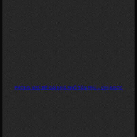
PHÒNG NGỦ BÉ GÁI NHÀ PHỐ TÂN PHÚ – CHỊ NGỌC
DỰ ÁN: PHÒNG NGỦ BÉ GÁI – NHÀ PHỐ, TÂN PHÚ CHỦ ĐẦU TƯ: CHỊ...