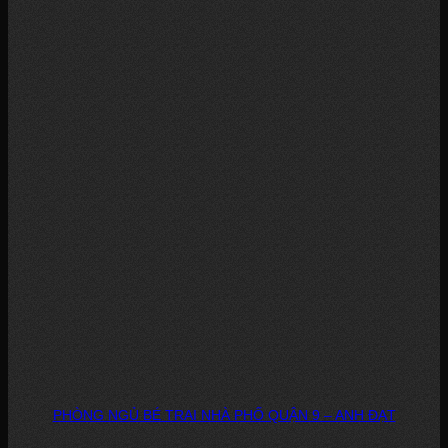
PHÒNG NGỦ BÉ TRAI NHÀ PHỐ QUẬN 9 – ANH ĐẠT