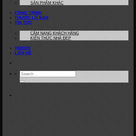
SẢN PHẨM KHÁC
CÔNG TRÌNH
THƯỚC LỖ BAN
TIN TỨC
CẨM NANG KHÁCH HÀNG
KIẾN THỨC NHÀ ĐẸP
VIDEOS
LIÊN HỆ