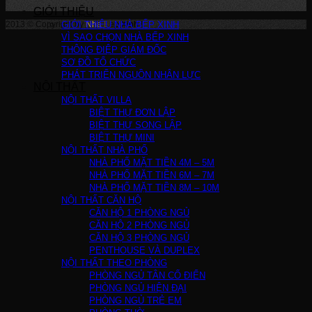
GIỚI THIỆU
2013 © Copyright by
GIỚI THIỆU NHÀ BẾP XINH
Nha Bep Xinh
!
VÌ SAO CHỌN NHÀ BẾP XINH
THÔNG ĐIỆP GIÁM ĐỐC
SƠ ĐỒ TỔ CHỨC
PHÁT TRIỂN NGUỒN NHÂN LỰC
NỘI THẤT
NỘI THẤT VILLA
BIỆT THỰ ĐƠN LẬP
BIỆT THỰ SONG LẬP
BIỆT THỰ MINI
NỘI THẤT NHÀ PHỐ
NHÀ PHỐ MẶT TIỀN 4M – 5M
NHÀ PHỐ MẶT TIỀN 6M – 7M
NHÀ PHỐ MẶT TIỀN 8M – 10M
NỘI THẤT CĂN HỘ
CĂN HỘ 1 PHÒNG NGỦ
CĂN HỘ 2 PHÒNG NGỦ
CĂN HỘ 3 PHÒNG NGỦ
PENTHOUSE VÀ DUPLEX
NỘI THẤT THEO PHÒNG
PHÒNG NGỦ TÂN CỔ ĐIỂN
PHÒNG NGỦ HIỆN ĐẠI
PHÒNG NGỦ TRẺ EM