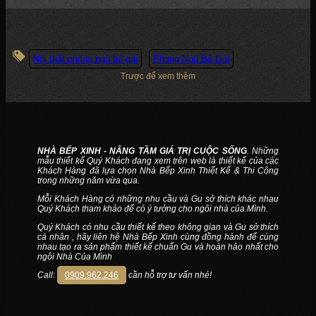
Nội thất phòng ngủ bé gái
Phòng Ngủ Bé Gái
Trược để xem thêm
NHÀ BẾP XINH - NÂNG TẦM GIÁ TRỊ CUỘC SỐNG
. Những
mẫu thiết kế Quý Khách đang xem trên web là thiết kế của các
Khách Hàng đã lựa chọn Nhà Bếp Xinh Thiết Kế & Thi Công
trong những năm vừa qua.
Mỗi Khách Hàng có những nhu cầu và Gu sở thích khác nhau
Quý Khách tham khảo để có ý tưởng cho ngôi nhà của Mình.
Quý Khách có nhu cầu thiết kế theo không gian và Gu sở thích
cá nhân , hãy liên hệ Nhà Bếp Xinh cùng đồng hành để cùng
nhau tạo ra sản phẩm thiết kế chuẩn Gu và hoàn hảo nhất cho
ngôi Nhà Của Mình
Call:
0909.962.246
cần hỗ trợ tư vấn nhé!