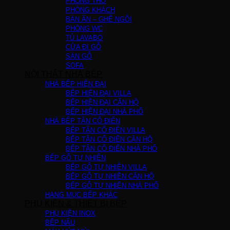
PHÒNG THỜ
PHÒNG KHÁCH
BÀN ĂN – GHẾ NGỒI
PHÒNG WC
TỦ LAVABO
CỬA ĐI GỖ
SÀN GỖ
SOFA
NỘI THẤT NHÀ BẾP
NHÀ BẾP HIỆN ĐẠI
BẾP HIỆN ĐẠI VILLA
BẾP HIỆN ĐẠI CĂN HỘ
BẾP HIỆN ĐẠI NHÀ PHỐ
NHÀ BẾP TÂN CỔ ĐIỂN
BẾP TÂN CỔ ĐIỂN VILLA
BẾP TÂN CỔ ĐIỂN CĂN HỘ
BẾP TÂN CỔ ĐIỂN NHÀ PHỐ
BẾP GỖ TỰ NHIÊN
BẾP GỖ TỰ NHIÊN VILLA
BẾP GỖ TỰ NHIÊN CĂN HỘ
BẾP GỖ TỰ NHIÊN NHÀ PHỐ
HẠNG MỤC BẾP KHÁC
PHỤ KIỆN & THIẾT BỊ BẾP
PHỤ KIỆN INOX
BẾP NẤU