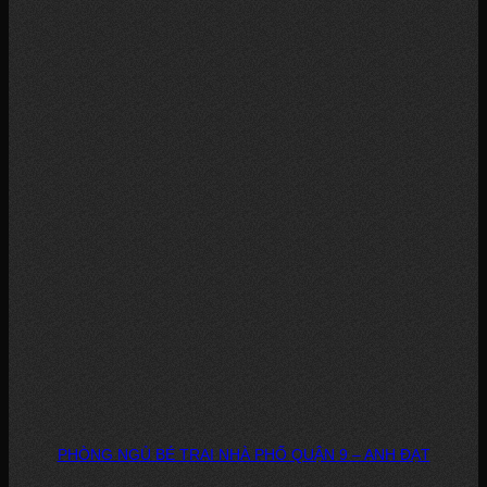
PHÒNG NGỦ BÉ TRAI NHÀ PHỐ QUẬN 9 – ANH ĐẠT