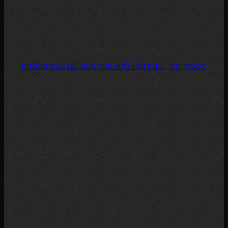
PHÒNG NGỦ BÉ TRAI NHÀ PHỐ TÂN PHÚ – CHỊ NGỌC
DỰ ÁN: PHÒNG NGỦ BÉ TRAI – NHÀ PHỐ, TÂN PHÚ CHỦ ĐẦU TƯ: CHỊ...