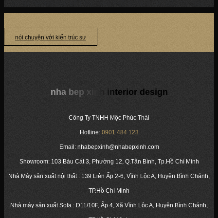
DỰ ÁN: PHÒNG NGỦ BÉ TRAI – NHÀ PHỐ, QUẬN 9 CHỦ ĐẦU TƯ: ANH...
nói chuyện với kiến trúc sư
nha bep xinh interior design
Công Ty TNHH Mộc Phúc Thái
Hotline:
0901 484 123
Email: nhabepxinh@nhabepxinh.com
Showroom: 103 Bàu Cát 3, Phường 12, Q.Tân Bình, Tp.Hồ Chí Minh
Nhà Máy sản xuất nội thất : 139 Liên Ấp 2-6, Vĩnh Lộc A, Huyện Bình Chánh,
TP.Hồ Chí Minh
Nhà máy sản xuất Sofa : D11/10F, Ấp 4, Xã Vĩnh Lộc A, Huyện Bình Chánh,