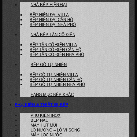
NHÀ BẾP HIỆN ĐẠI
BẾP HIỆN ĐẠI VILLA
BẾP HIỆN ĐẠI CĂN HỘ
BẾP HIỆN ĐẠI NHÀ PHỐ
NHÀ BẾP TÂN CỔ ĐIỂN
BẾP TÂN CỔ ĐIỂN VILLA
BẾP TÂN CỔ ĐIỂN CĂN HỘ
BẾP TÂN CỔ ĐIỂN NHÀ PHỐ
BẾP GỖ TỰ NHIÊN
BẾP GỖ TỰ NHIÊN VILLA
BẾP GỖ TỰ NHIÊN CĂN HỘ
BẾP GỖ TỰ NHIÊN NHÀ PHỐ
HẠNG MỤC BẾP KHÁC
PHỤ KIỆN & THIẾT BỊ BẾP
PHỤ KIỆN INOX
BẾP NẤU
MÁY HÚT MÙI
LÒ NƯỚNG – LÒ VI SÓNG
MÁY LỌC NƯỚC