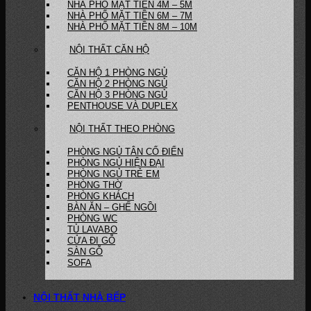
NHÀ PHỐ MẶT TIỀN 4M – 5M
NHÀ PHỐ MẶT TIỀN 6M – 7M
NHÀ PHỐ MẶT TIỀN 8M – 10M
NỘI THẤT CĂN HỘ
CĂN HỘ 1 PHÒNG NGỦ
CĂN HỘ 2 PHÒNG NGỦ
CĂN HỘ 3 PHÒNG NGỦ
PENTHOUSE VÀ DUPLEX
NỘI THẤT THEO PHÒNG
PHÒNG NGỦ TÂN CỔ ĐIỂN
PHÒNG NGỦ HIỆN ĐẠI
PHÒNG NGỦ TRẺ EM
PHÒNG THỜ
PHÒNG KHÁCH
BÀN ĂN – GHẾ NGỒI
PHÒNG WC
TỦ LAVABO
CỬA ĐI GỖ
SÀN GỖ
SOFA
NỘI THẤT NHÀ BẾP