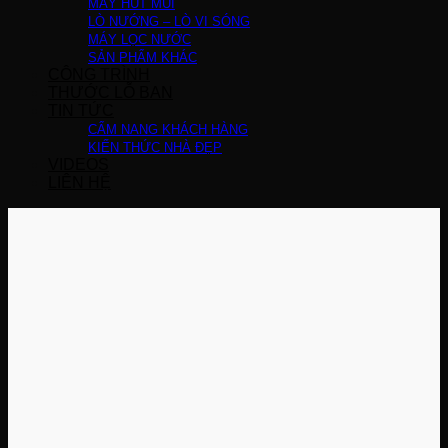
MÁY HÚT MÙI
LÒ NƯỚNG – LÒ VI SÓNG
MÁY LỌC NƯỚC
SẢN PHẨM KHÁC
CÔNG TRÌNH
THƯỚC LỖ BAN
TIN TỨC
CẨM NANG KHÁCH HÀNG
KIẾN THỨC NHÀ ĐẸP
VIDEOS
LIÊN HỆ