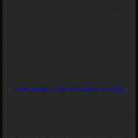
PHÒNG NGỦ BÉ GÁI NHÀ PHỐ TÂN PHÚ – CHỊ NGỌC
DỰ ÁN: PHÒNG NGỦ BÉ GÁI – NHÀ PHỐ, TÂN PHÚ CHỦ ĐẦU TƯ: CHỊ...