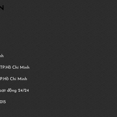
GN
nh
 TP.Hồ Chí Minh
TP.Hồ Chí Minh
hoạt động 24/24
015