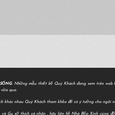
 SỐNG
. Những mẫu thiết kế Quý Khách đang xem trên web l
 vừa qua.
ch khác nhau Quý Khách tham khảo để có ý tưởng cho ngôi n
 và Gu sở thích cá nhân , hãy liên hệ Nhà Bếp Xinh cùng đ