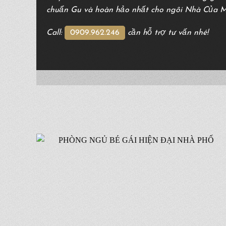
chuẩn Gu và hoàn hảo nhất cho ngôi Nhà Của 
Call:
0909.962.246
cần hỗ trợ tư vấn nhé!