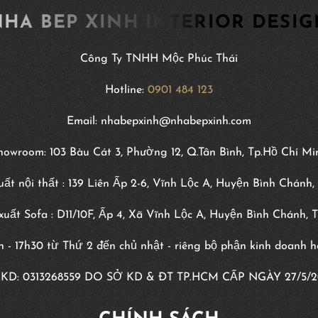
HA BEP XINH INTERIOR DESI
Công Ty TNHH Mộc Phúc Thái
Hotline:
0901 484 123
Email: nhabepxinh@nhabepxinh.com
howroom: 103 Bàu Cát 3, Phường 12, Q.Tân Bình, Tp.Hồ Chí Mi
ất nội thất : 139 Liên Ấp 2-6, Vĩnh Lộc A, Huyện Bình Chánh,
uất Sofa : D11/10F, Ấp 4, Xã Vĩnh Lộc A, Huyện Bình Chánh, 
8h - 17h30 từ Thứ 2 đến chủ nhật - riêng bộ phận kinh doanh 
KD:
0313268559
DO SỞ KD & ĐT TP.HCM CẤP NGÀY 27/5/2