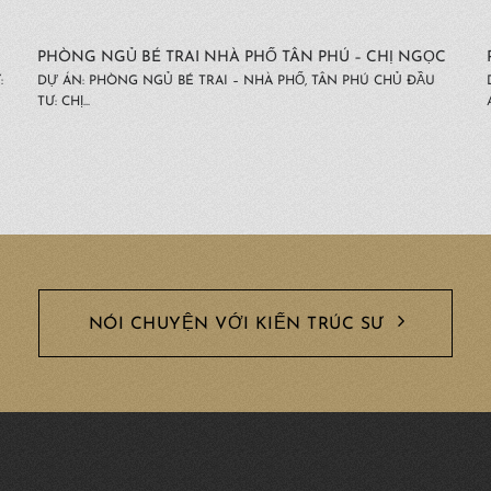
PHÒNG NGỦ BÉ TRAI NHÀ PHỐ TÂN PHÚ – CHỊ NGỌC
:
DỰ ÁN: PHÒNG NGỦ BÉ TRAI – NHÀ PHỐ, TÂN PHÚ CHỦ ĐẦU
TƯ: CHỊ...
NÓI CHUYỆN VỚI KIẾN TRÚC SƯ