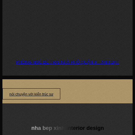
PHÒNG NGỦ BÉ TRAI NHÀ PHỐ QUẬN 9 – ANH ĐẠT
DỰ ÁN: PHÒNG NGỦ BÉ TRAI – NHÀ PHỐ, QUẬN 9 CHỦ ĐẦU TƯ: ANH...
nói chuyện với kiến trúc sư
nha bep xinh interior design