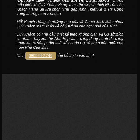
NHÀ BẾP XINH - NÂNG TẦM GIÁ TRỊ CUỘC SỐNG
. Những
mẫu thiết kế Quý Khách đang xem trên web là thiết kế của các
Khách Hàng đã lựa chọn Nhà Bếp Xinh Thiết Kế & Thi Công
trong những năm vừa qua.
Mỗi Khách Hàng có những nhu cầu và Gu sở thích khác nhau
Quý Khách tham khảo để có ý tưởng cho ngôi nhà của Mình.
Quý Khách có nhu cầu thiết kế theo không gian và Gu sở thích
cá nhân , hãy liên hệ Nhà Bếp Xinh cùng đồng hành để cùng
nhau tạo ra sản phẩm thiết kế chuẩn Gu và hoàn hảo nhất cho
ngôi Nhà Của Mình
Call:
0909.962.246
cần hỗ trợ tư vấn nhé!
THAM KHẢO THÊM