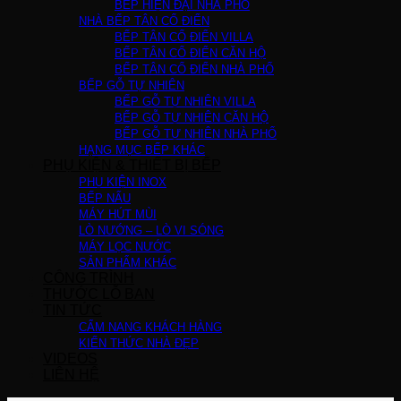
BẾP HIỆN ĐẠI NHÀ PHỐ
NHÀ BẾP TÂN CỔ ĐIỂN
BẾP TÂN CỔ ĐIỂN VILLA
BẾP TÂN CỔ ĐIỂN CĂN HỘ
BẾP TÂN CỔ ĐIỂN NHÀ PHỐ
BẾP GỖ TỰ NHIÊN
BẾP GỖ TỰ NHIÊN VILLA
BẾP GỖ TỰ NHIÊN CĂN HỘ
BẾP GỖ TỰ NHIÊN NHÀ PHỐ
HẠNG MỤC BẾP KHÁC
PHỤ KIỆN & THIẾT BỊ BẾP
PHỤ KIỆN INOX
BẾP NẤU
MÁY HÚT MÙI
LÒ NƯỚNG – LÒ VI SÓNG
MÁY LỌC NƯỚC
SẢN PHẨM KHÁC
CÔNG TRÌNH
THƯỚC LỖ BAN
TIN TỨC
CẨM NANG KHÁCH HÀNG
KIẾN THỨC NHÀ ĐẸP
VIDEOS
LIÊN HỆ