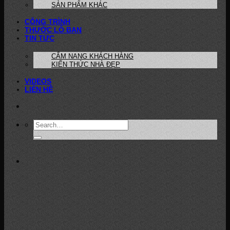
SẢN PHẨM KHÁC
CÔNG TRÌNH
THƯỚC LỖ BAN
TIN TỨC
CẨM NANG KHÁCH HÀNG
KIẾN THỨC NHÀ ĐẸP
VIDEOS
LIÊN HỆ