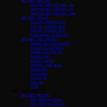
NỘI THẤT NHÀ PHỐ
NHÀ PHỐ MẶT TIỀN 4M – 5M
NHÀ PHỐ MẶT TIỀN 6M – 7M
NHÀ PHỐ MẶT TIỀN 8M – 10M
NỘI THẤT CĂN HỘ
CĂN HỘ 1 PHÒNG NGỦ
CĂN HỘ 2 PHÒNG NGỦ
CĂN HỘ 3 PHÒNG NGỦ
PENTHOUSE VÀ DUPLEX
NỘI THẤT THEO PHÒNG
PHÒNG NGỦ TÂN CỔ ĐIỂN
PHÒNG NGỦ HIỆN ĐẠI
PHÒNG NGỦ TRẺ EM
PHÒNG THỜ
PHÒNG KHÁCH
BÀN ĂN – GHẾ NGỒI
PHÒNG WC
TỦ LAVABO
CỬA ĐI GỖ
SÀN GỖ
SOFA
NỘI THẤT NHÀ BẾP
NHÀ BẾP HIỆN ĐẠI
BẾP HIỆN ĐẠI VILLA
BẾP HIỆN ĐẠI CĂN HỘ