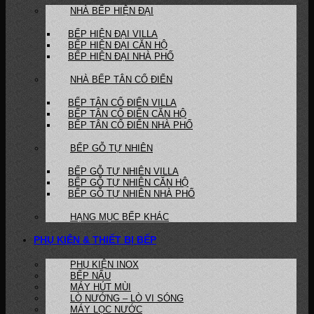
NHÀ BẾP HIỆN ĐẠI
BẾP HIỆN ĐẠI VILLA
BẾP HIỆN ĐẠI CĂN HỘ
BẾP HIỆN ĐẠI NHÀ PHỐ
NHÀ BẾP TÂN CỔ ĐIỂN
BẾP TÂN CỔ ĐIỂN VILLA
BẾP TÂN CỔ ĐIỂN CĂN HỘ
BẾP TÂN CỔ ĐIỂN NHÀ PHỐ
BẾP GỖ TỰ NHIÊN
BẾP GỖ TỰ NHIÊN VILLA
BẾP GỖ TỰ NHIÊN CĂN HỘ
BẾP GỖ TỰ NHIÊN NHÀ PHỐ
HẠNG MỤC BẾP KHÁC
PHỤ KIỆN & THIẾT BỊ BẾP
PHỤ KIỆN INOX
BẾP NẤU
MÁY HÚT MÙI
LÒ NƯỚNG – LÒ VI SÓNG
MÁY LỌC NƯỚC