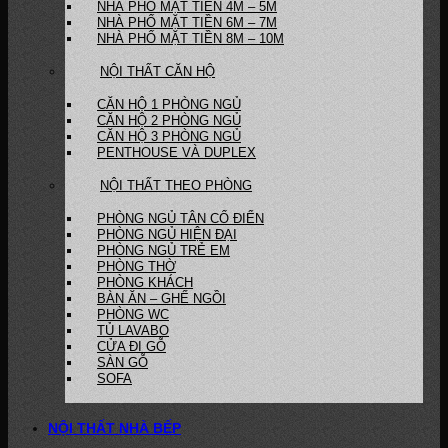
NHÀ PHỐ MẶT TIỀN 4M – 5M
NHÀ PHỐ MẶT TIỀN 6M – 7M
NHÀ PHỐ MẶT TIỀN 8M – 10M
NỘI THẤT CĂN HỘ
CĂN HỘ 1 PHÒNG NGỦ
CĂN HỘ 2 PHÒNG NGỦ
CĂN HỘ 3 PHÒNG NGỦ
PENTHOUSE VÀ DUPLEX
NỘI THẤT THEO PHÒNG
PHÒNG NGỦ TÂN CỔ ĐIỂN
PHÒNG NGỦ HIỆN ĐẠI
PHÒNG NGỦ TRẺ EM
PHÒNG THỜ
PHÒNG KHÁCH
BÀN ĂN – GHẾ NGỒI
PHÒNG WC
TỦ LAVABO
CỬA ĐI GỖ
SÀN GỖ
SOFA
NỘI THẤT NHÀ BẾP