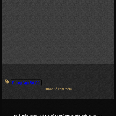
Phòng Ngủ Bé Gái
Trược để xem thêm