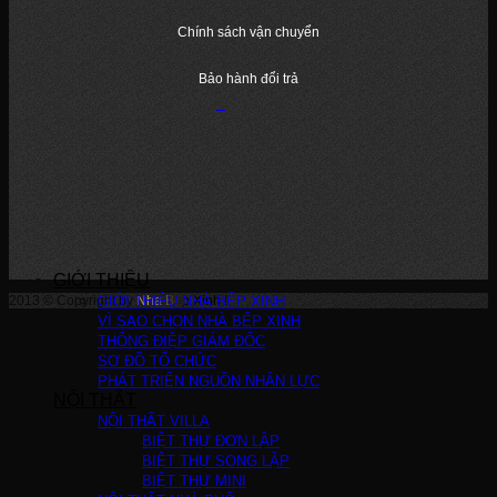
Chính sách vận chuyển
Bảo hành đổi trả
GIỚI THIỆU
2013 © Copyright by
GIỚI THIỆU NHÀ BẾP XINH
Nha Bep Xinh
!
VÌ SAO CHỌN NHÀ BẾP XINH
THÔNG ĐIỆP GIÁM ĐỐC
SƠ ĐỒ TỔ CHỨC
PHÁT TRIỂN NGUỒN NHÂN LỰC
NỘI THẤT
NỘI THẤT VILLA
BIỆT THỰ ĐƠN LẬP
BIỆT THỰ SONG LẬP
BIỆT THỰ MINI