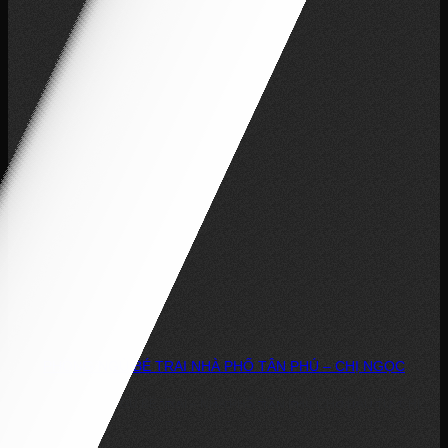
PHÒNG NGỦ BÉ TRAI NHÀ PHỐ TÂN PHÚ – CHỊ NGỌC
DỰ ÁN: PHÒNG NGỦ BÉ TRAI – NHÀ PHỐ, TÂN PHÚ CHỦ ĐẦU TƯ: CHỊ...