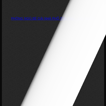
PHÒNG NGỦ BÉ GÁI NHÀ PHỐ TÂN PHÚ – CHỊ NGỌC
DỰ ÁN: PHÒNG NGỦ BÉ GÁI – NHÀ PHỐ, TÂN PHÚ CHỦ ĐẦU TƯ: CHỊ...