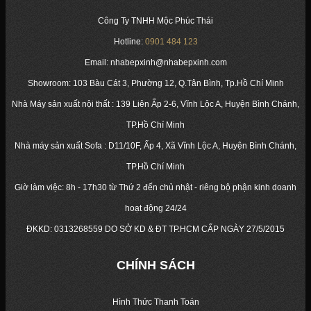
Công Ty TNHH Mộc Phúc Thái
Hotline:
0901 484 123
Email: nhabepxinh@nhabepxinh.com
Showroom: 103 Bàu Cát 3, Phường 12, Q.Tân Bình, Tp.Hồ Chí Minh
Nhà Máy sản xuất nội thất : 139 Liên Ấp 2-6, Vĩnh Lộc A, Huyện Bình Chánh,
TP.Hồ Chí Minh
Nhà máy sản xuất Sofa : D11/10F, Ấp 4, Xã Vĩnh Lộc A, Huyện Bình Chánh,
TP.Hồ Chí Minh
Giờ làm việc: 8h - 17h30 từ Thứ 2 đến chủ nhật - riêng bộ phận kinh doanh
hoạt động 24/24
ĐKKD:
0313268559
DO SỞ KD & ĐT TP.HCM CẤP NGÀY 27/5/2015
CHÍNH SÁCH
Hình Thức Thanh Toán