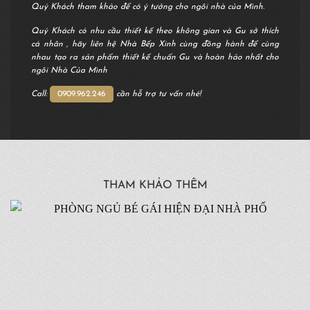
Quý Khách tham khảo để có ý tưởng cho ngôi nhà của Mình.
Quý Khách có nhu cầu thiết kế theo không gian và Gu sở thích
cá nhân , hãy liên hệ Nhà Bếp Xinh cùng đồng hành để cùng
nhau tạo ra sản phẩm thiết kế chuẩn Gu và hoàn hảo nhất cho
ngôi Nhà Của Mình
Call:
0909.962.246
cần hỗ trợ tư vấn nhé!
THAM KHẢO THÊM