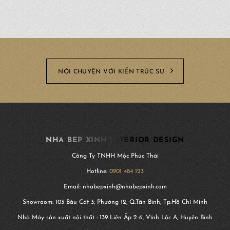
NÓI CHUYỆN VỚI KIẾN TRÚC SƯ
NHA BEP XINH INTERIOR DESIGN
Công Ty TNHH Mộc Phúc Thái
Hotline:
0901 484 123
Email: nhabepxinh@nhabepxinh.com
Showroom: 103 Bàu Cát 3, Phường 12, Q.Tân Bình, Tp.Hồ Chí Minh
Nhà Máy sản xuất nội thất : 139 Liên Ấp 2-6, Vĩnh Lộc A, Huyện Bình