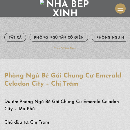
Skip
to
content
TẤT CẢ
PHÒNG NGỦ TÂN CỔ ĐIỂN
PHÒNG NGỦ HIỆN
Trượt Để Xem Thêm
Phòng Ngủ Bé Gái Chung Cư Emerald
Celadon City – Chị Trâm
Dự án: Phòng Ngủ Bé Gái Chung Cư Emerald Celadon
City – Tân Phú
Chủ đầu tư: Chị Trâm