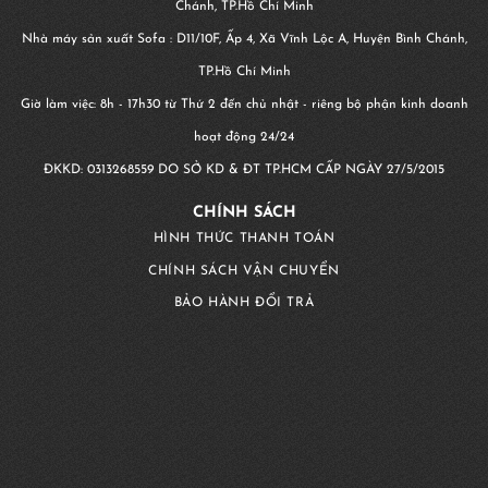
Chánh, TP.Hồ Chí Minh
Nhà máy sản xuất Sofa : D11/10F, Ấp 4, Xã Vĩnh Lộc A, Huyện Bình Chánh,
TP.Hồ Chí Minh
Giờ làm việc: 8h - 17h30 từ Thứ 2 đến chủ nhật - riêng bộ phận kinh doanh
hoạt động 24/24
ĐKKD:
0313268559
DO SỞ KD & ĐT TP.HCM CẤP NGÀY 27/5/2015
CHÍNH SÁCH
HÌNH THỨC THANH TOÁN
CHÍNH SÁCH VẬN CHUYỂN
BẢO HÀNH ĐỔI TRẢ