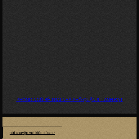
PHÒNG NGỦ BÉ TRAI NHÀ PHỐ QUẬN 9 – ANH ĐẠT
DỰ ÁN: PHÒNG NGỦ BÉ TRAI – NHÀ PHỐ, QUẬN 9 CHỦ ĐẦU TƯ: ANH...
nói chuyện với kiến trúc sư