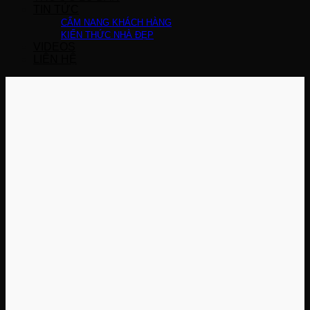
TIN TỨC
CẨM NANG KHÁCH HÀNG
KIẾN THỨC NHÀ ĐẸP
VIDEOS
LIÊN HỆ