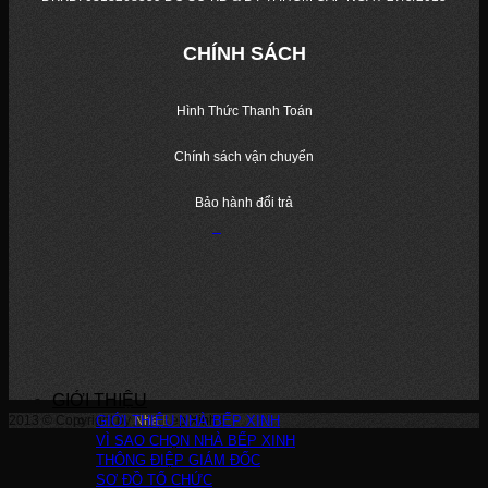
CHÍNH SÁCH
Hình Thức Thanh Toán
Chính sách vận chuyển
Bảo hành đổi trả
GIỚI THIỆU
2013 © Copyright by
GIỚI THIỆU NHÀ BẾP XINH
Nha Bep Xinh
!
VÌ SAO CHỌN NHÀ BẾP XINH
THÔNG ĐIỆP GIÁM ĐỐC
SƠ ĐỒ TỔ CHỨC