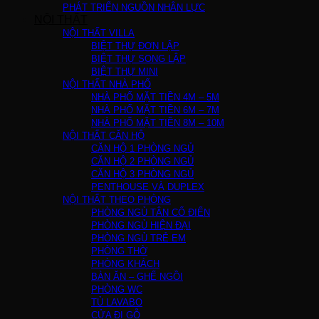
PHÁT TRIỂN NGUỒN NHÂN LỰC
NỘI THẤT
NỘI THẤT VILLA
BIỆT THỰ ĐƠN LẬP
BIỆT THỰ SONG LẬP
BIỆT THỰ MINI
NỘI THẤT NHÀ PHỐ
NHÀ PHỐ MẶT TIỀN 4M – 5M
NHÀ PHỐ MẶT TIỀN 6M – 7M
NHÀ PHỐ MẶT TIỀN 8M – 10M
NỘI THẤT CĂN HỘ
CĂN HỘ 1 PHÒNG NGỦ
CĂN HỘ 2 PHÒNG NGỦ
CĂN HỘ 3 PHÒNG NGỦ
PENTHOUSE VÀ DUPLEX
NỘI THẤT THEO PHÒNG
PHÒNG NGỦ TÂN CỔ ĐIỂN
PHÒNG NGỦ HIỆN ĐẠI
PHÒNG NGỦ TRẺ EM
PHÒNG THỜ
PHÒNG KHÁCH
BÀN ĂN – GHẾ NGỒI
PHÒNG WC
TỦ LAVABO
CỬA ĐI GỖ