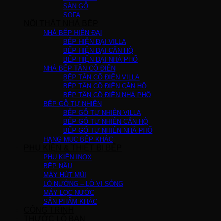
SÀN GỖ
SOFA
NỘI THẤT NHÀ BẾP
NHÀ BẾP HIỆN ĐẠI
BẾP HIỆN ĐẠI VILLA
BẾP HIỆN ĐẠI CĂN HỘ
BẾP HIỆN ĐẠI NHÀ PHỐ
NHÀ BẾP TÂN CỔ ĐIỂN
BẾP TÂN CỔ ĐIỂN VILLA
BẾP TÂN CỔ ĐIỂN CĂN HỘ
BẾP TÂN CỔ ĐIỂN NHÀ PHỐ
BẾP GỖ TỰ NHIÊN
BẾP GỖ TỰ NHIÊN VILLA
BẾP GỖ TỰ NHIÊN CĂN HỘ
BẾP GỖ TỰ NHIÊN NHÀ PHỐ
HẠNG MỤC BẾP KHÁC
PHỤ KIỆN & THIẾT BỊ BẾP
PHỤ KIỆN INOX
BẾP NẤU
MÁY HÚT MÙI
LÒ NƯỚNG – LÒ VI SÓNG
MÁY LỌC NƯỚC
SẢN PHẨM KHÁC
CÔNG TRÌNH
THƯỚC LỖ BAN