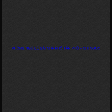
PHÒNG NGỦ BÉ GÁI NHÀ PHỐ TÂN PHÚ – CHỊ NGỌC
DỰ ÁN: PHÒNG NGỦ BÉ GÁI – NHÀ PHỐ, TÂN PHÚ CHỦ ĐẦU TƯ: CHỊ...