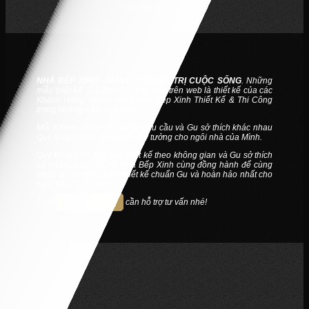
Trược để xem thêm
NHÀ BẾP XINH - NÂNG TẦM GIÁ TRỊ CUỘC SỐNG
. Những
mẫu thiết kế Quý Khách đang xem trên web là thiết kế của các
Khách Hàng đã lựa chọn Nhà Bếp Xinh Thiết Kế & Thi Công
trong những năm vừa qua.
Mỗi Khách Hàng có những nhu cầu và Gu sở thích khác nhau
Quý Khách tham khảo để có ý tưởng cho ngôi nhà của Mình.
Quý Khách có nhu cầu thiết kế theo không gian và Gu sở thích
cá nhân , hãy liên hệ Nhà Bếp Xinh cùng đồng hành để cùng
nhau tạo ra sản phẩm thiết kế chuẩn Gu và hoàn hảo nhất cho
ngôi Nhà Của Mình
Call:
0909.962.246
cần hỗ trợ tư vấn nhé!
THAM KHẢO THÊM