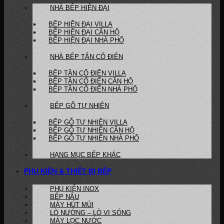
NHÀ BẾP HIỆN ĐẠI
BẾP HIỆN ĐẠI VILLA
BẾP HIỆN ĐẠI CĂN HỘ
BẾP HIỆN ĐẠI NHÀ PHỐ
NHÀ BẾP TÂN CỔ ĐIỂN
BẾP TÂN CỔ ĐIỂN VILLA
BẾP TÂN CỔ ĐIỂN CĂN HỘ
BẾP TÂN CỔ ĐIỂN NHÀ PHỐ
BẾP GỖ TỰ NHIÊN
BẾP GỖ TỰ NHIÊN VILLA
BẾP GỖ TỰ NHIÊN CĂN HỘ
BẾP GỖ TỰ NHIÊN NHÀ PHỐ
HẠNG MỤC BẾP KHÁC
PHỤ KIỆN & THIẾT BỊ BẾP
PHỤ KIỆN INOX
BẾP NẤU
MÁY HÚT MÙI
LÒ NƯỚNG – LÒ VI SÓNG
MÁY LỌC NƯỚC