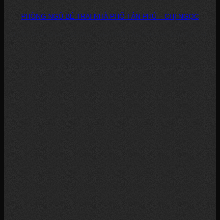
PHÒNG NGỦ BÉ TRAI NHÀ PHỐ TÂN PHÚ – CHỊ NGỌC
DỰ ÁN: PHÒNG NGỦ BÉ TRAI – NHÀ PHỐ, TÂN PHÚ CHỦ ĐẦU TƯ: CHỊ...