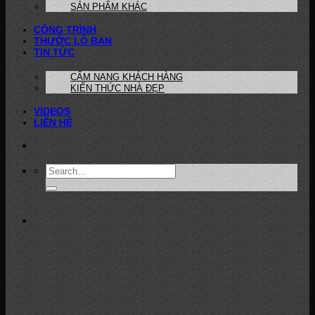
SẢN PHẨM KHÁC
CÔNG TRÌNH
THƯỚC LỖ BAN
TIN TỨC
CẨM NANG KHÁCH HÀNG
KIẾN THỨC NHÀ ĐẸP
VIDEOS
LIÊN HỆ