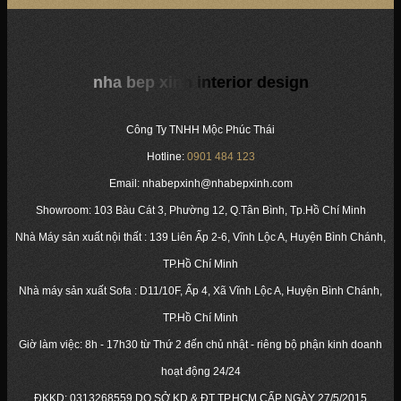
nha bep xinh interior design
Công Ty TNHH Mộc Phúc Thái
Hotline:
0901 484 123
Email: nhabepxinh@nhabepxinh.com
Showroom: 103 Bàu Cát 3, Phường 12, Q.Tân Bình, Tp.Hồ Chí Minh
Nhà Máy sản xuất nội thất : 139 Liên Ấp 2-6, Vĩnh Lộc A, Huyện Bình Chánh,
TP.Hồ Chí Minh
Nhà máy sản xuất Sofa : D11/10F, Ấp 4, Xã Vĩnh Lộc A, Huyện Bình Chánh,
TP.Hồ Chí Minh
Giờ làm việc: 8h - 17h30 từ Thứ 2 đến chủ nhật - riêng bộ phận kinh doanh
hoạt động 24/24
ĐKKD:
0313268559
DO SỞ KD & ĐT TP.HCM CẤP NGÀY 27/5/2015