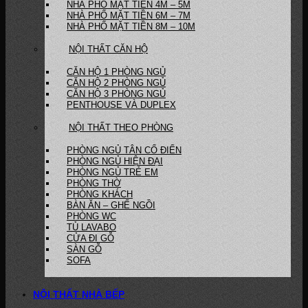
NHÀ PHỐ MẶT TIỀN 4M – 5M
NHÀ PHỐ MẶT TIỀN 6M – 7M
NHÀ PHỐ MẶT TIỀN 8M – 10M
NỘI THẤT CĂN HỘ
CĂN HỘ 1 PHÒNG NGỦ
CĂN HỘ 2 PHÒNG NGỦ
CĂN HỘ 3 PHÒNG NGỦ
PENTHOUSE VÀ DUPLEX
NỘI THẤT THEO PHÒNG
PHÒNG NGỦ TÂN CỔ ĐIỂN
PHÒNG NGỦ HIỆN ĐẠI
PHÒNG NGỦ TRẺ EM
PHÒNG THỜ
PHÒNG KHÁCH
BÀN ĂN – GHẾ NGỒI
PHÒNG WC
TỦ LAVABO
CỬA ĐI GỖ
SÀN GỖ
SOFA
NỘI THẤT NHÀ BẾP