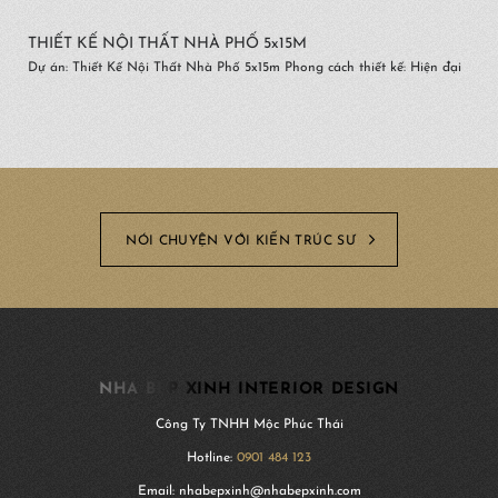
THIẾT KẾ NỘI THẤT NHÀ PHỐ 5x15M
Dự án: Thiết Kế Nội Thất Nhà Phố 5x15m Phong cách thiết kế: Hiện đại
NÓI CHUYỆN VỚI KIẾN TRÚC SƯ
NHA BEP XINH INTERIOR DESIGN
Công Ty TNHH Mộc Phúc Thái
Hotline:
0901 484 123
Email: nhabepxinh@nhabepxinh.com