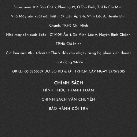
Showroom: 103 Bàu Cát 3, Phường 12, Q.Tân Bình, Tp.Hồ Chí Minh
Nhà Máy sản xuất nội thất : 139 Liên Ấp 2-6, Vĩnh Lộc A, Huyện Bình
Chánh, TP.Hồ Chí Minh
Nhà máy sản xuất Sofa : D11/10F, Ấp 4, Xã Vĩnh Lộc A, Huyện Bình Chánh,
TP.Hồ Chí Minh
Giờ làm việc: 8h - 17h30 từ Thứ 2 đến chủ nhật - riêng bộ phận kinh doanh
hoạt động 24/24
ĐKKD:
0313268559
DO SỞ KD & ĐT TP.HCM CẤP NGÀY 27/5/2015
CHÍNH SÁCH
HÌNH THỨC THANH TOÁN
CHÍNH SÁCH VẬN CHUYỂN
BẢO HÀNH ĐỔI TRẢ