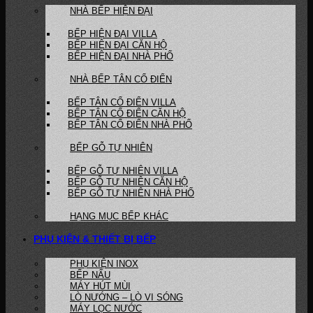
NHÀ BẾP HIỆN ĐẠI
BẾP HIỆN ĐẠI VILLA
BẾP HIỆN ĐẠI CĂN HỘ
BẾP HIỆN ĐẠI NHÀ PHỐ
NHÀ BẾP TÂN CỔ ĐIỂN
BẾP TÂN CỔ ĐIỂN VILLA
BẾP TÂN CỔ ĐIỂN CĂN HỘ
BẾP TÂN CỔ ĐIỂN NHÀ PHỐ
BẾP GỖ TỰ NHIÊN
BẾP GỖ TỰ NHIÊN VILLA
BẾP GỖ TỰ NHIÊN CĂN HỘ
BẾP GỖ TỰ NHIÊN NHÀ PHỐ
HẠNG MỤC BẾP KHÁC
PHỤ KIỆN & THIẾT BỊ BẾP
PHỤ KIỆN INOX
BẾP NẤU
MÁY HÚT MÙI
LÒ NƯỚNG – LÒ VI SÓNG
MÁY LỌC NƯỚC