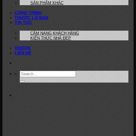
SẢN PHẨM KHÁC
CÔNG TRÌNH
THƯỚC LỖ BAN
TIN TỨC
CẨM NANG KHÁCH HÀNG
KIẾN THỨC NHÀ ĐẸP
VIDEOS
LIÊN HỆ