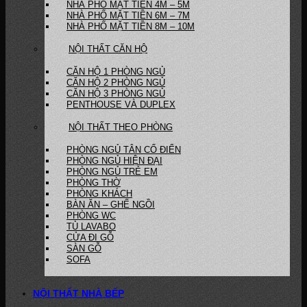
NHÀ PHỐ MẶT TIỀN 4M – 5M
NHÀ PHỐ MẶT TIỀN 6M – 7M
NHÀ PHỐ MẶT TIỀN 8M – 10M
NỘI THẤT CĂN HỘ
CĂN HỘ 1 PHÒNG NGỦ
CĂN HỘ 2 PHÒNG NGỦ
CĂN HỘ 3 PHÒNG NGỦ
PENTHOUSE VÀ DUPLEX
NỘI THẤT THEO PHÒNG
PHÒNG NGỦ TÂN CỔ ĐIỂN
PHÒNG NGỦ HIỆN ĐẠI
PHÒNG NGỦ TRẺ EM
PHÒNG THỜ
PHÒNG KHÁCH
BÀN ĂN – GHẾ NGỒI
PHÒNG WC
TỦ LAVABO
CỬA ĐI GỖ
SÀN GỖ
SOFA
NỘI THẤT NHÀ BẾP