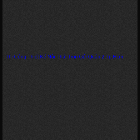
Thi Công Thiết Kế Nội Thất Trọn Gói Quận 2 Tp.Hcm