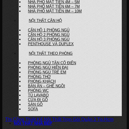
NHÀ PHỐ MẶT TIỀN 4M – 5M
NHÀ PHỐ MẶT TIỀN 6M – 7M
NHÀ PHỐ MẶT TIỀN 8M – 10M
NỘI THẤT CĂN HỘ
CĂN HỘ 1 PHÒNG NGỦ
CĂN HỘ 2 PHÒNG NGỦ
CĂN HỘ 3 PHÒNG NGỦ
PENTHOUSE VÀ DUPLEX
NỘI THẤT THEO PHÒNG
PHÒNG NGỦ TÂN CỔ ĐIỂN
PHÒNG NGỦ HIỆN ĐẠI
PHÒNG NGỦ TRẺ EM
PHÒNG THỜ
PHÒNG KHÁCH
BÀN ĂN – GHẾ NGỒI
PHÒNG WC
TỦ LAVABO
CỬA ĐI GỖ
SÀN GỖ
SOFA
Thi Công Thiết Kế Nội Thất Trọn Gói Quận 2 Tp.Hcm
NỘI THẤT NHÀ BẾP