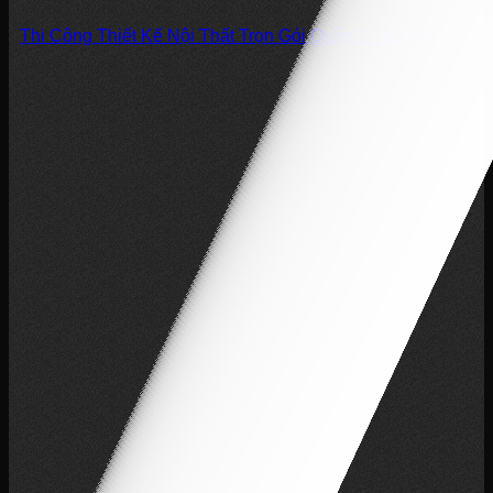
Thi Công Thiết Kế Nội Thất Trọn Gói Quận 2 Tp.Hcm