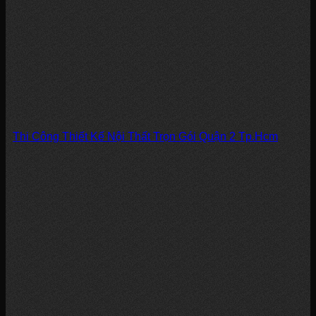
Thi Công Thiết Kế Nội Thất Trọn Gói Quận 2 Tp.Hcm