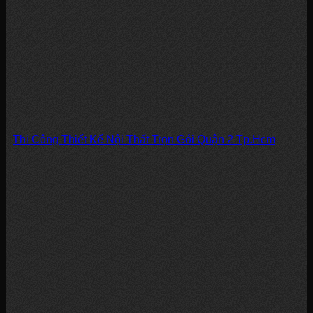
Thi Công Thiết Kế Nội Thất Trọn Gói Quận 2 Tp.Hcm