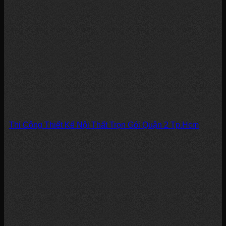
Thi Công Thiết Kế Nội Thất Trọn Gói Quận 2 Tp.Hcm