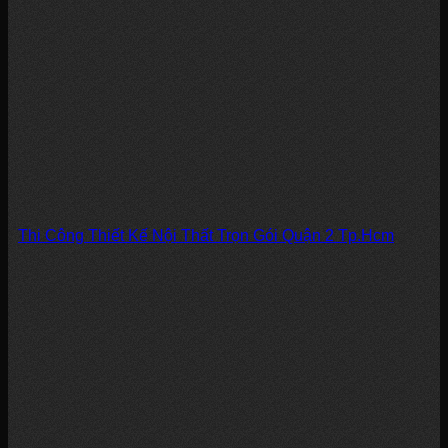
Thi Công Thiết Kế Nội Thất Trọn Gói Quận 2 Tp.Hcm