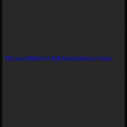
Thi Công Thiết Kế Nội Thất Trọn Gói Quận 2 Tp.Hcm