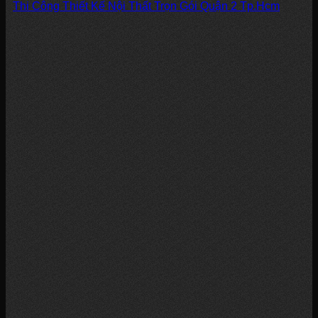
Thi Công Thiết Kế Nội Thất Trọn Gói Quận 2 Tp.Hcm