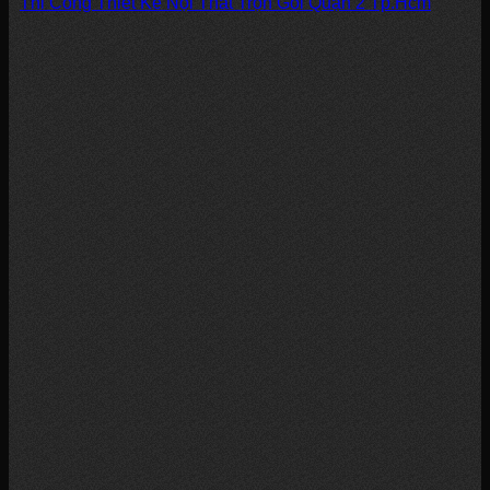
Thi Công Thiết Kế Nội Thất Trọn Gói Quận 2 Tp.Hcm