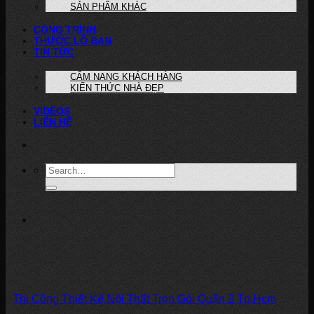
SẢN PHẨM KHÁC
CÔNG TRÌNH
THƯỚC LỖ BAN
TIN TỨC
CẨM NANG KHÁCH HÀNG
KIẾN THỨC NHÀ ĐẸP
VIDEOS
LIÊN HỆ
Thi Công Thiết Kế Nội Thất Trọn Gói Quận 2 Tp.Hcm