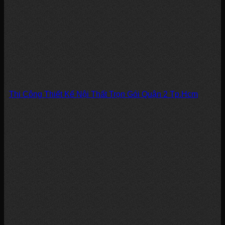
Thi Công Thiết Kế Nội Thất Trọn Gói Quận 2 Tp.Hcm