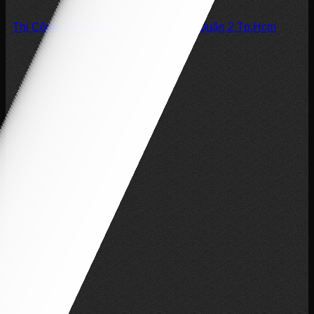
Thi Công Thiết Kế Nội Thất Trọn Gói Quận 2 Tp.Hcm