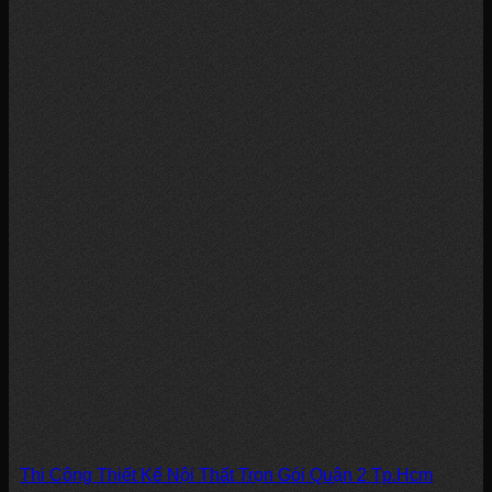
Thi Công Thiết Kế Nội Thất Trọn Gói Quận 2 Tp.Hcm