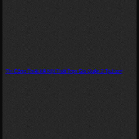
Thi Công Thiết Kế Nội Thất Trọn Gói Quận 2 Tp.Hcm