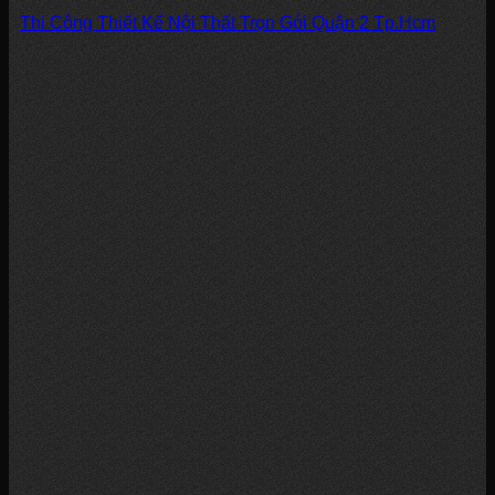
Thi Công Thiết Kế Nội Thất Trọn Gói Quận 2 Tp.Hcm