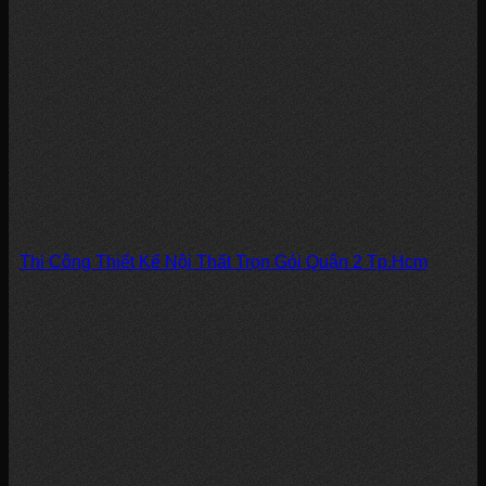
Thi Công Thiết Kế Nội Thất Trọn Gói Quận 2 Tp.Hcm