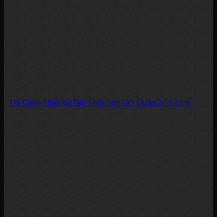
Thi Công Thiết Kế Nội Thất Trọn Gói Quận 2 Tp.Hcm