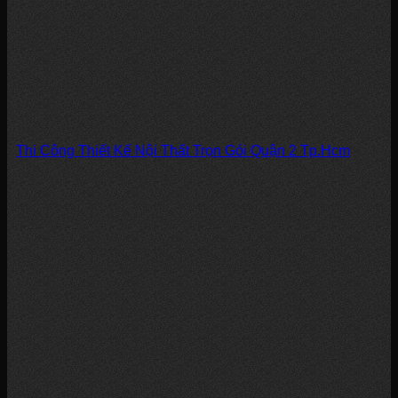
Thi Công Thiết Kế Nội Thất Trọn Gói Quận 2 Tp.Hcm