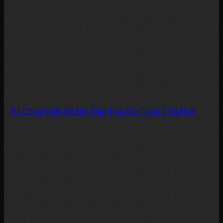
Thi Công Thiết Kế Nội Thất Trọn Gói Quận 2 Tp.Hcm