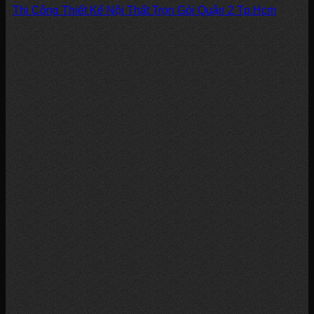
Thi Công Thiết Kế Nội Thất Trọn Gói Quận 2 Tp.Hcm