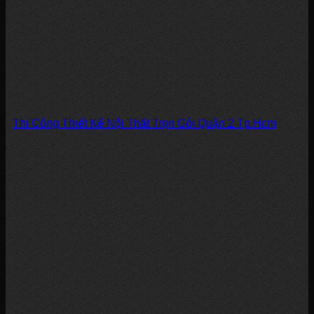
Thi Công Thiết Kế Nội Thất Trọn Gói Quận 2 Tp.Hcm