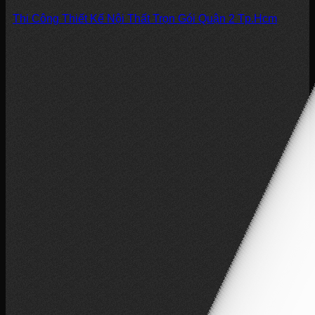
Thi Công Thiết Kế Nội Thất Trọn Gói Quận 2 Tp.Hcm