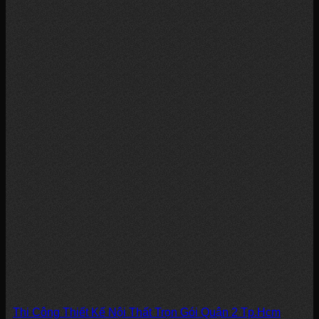
Thi Công Thiết Kế Nội Thất Trọn Gói Quận 2 Tp.Hcm