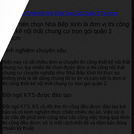
Thi Công Thiết Kế Nội Thất Trọn Gói Quận 2 Tp.Hcm
Lý do nên chọn Nhà Bếp Xinh là đơn vị thi công
thiết kế nội thất chung cư trọn gói quận 2
Tphcm
Kinh nghiệm chuyên sâu
Hiện nay có rất nhiều đơn vị chuyên thi công thiết kế nội thất
chung cư, tuy nhiên để chọn được đơn vị thi công nội thất
chung cư chuyên nghiệp như Nhà Bếp Xinh thì thực sự
không phải là dễ dàng chúng tôi tự tin và cam kết là đơn vị
thi công thiết kế nội thất chung cư trọn gói quận 2.
Đội ngũ KTS được đào tạo
Đội ngũ KTS, KS và đội thợ thi công đều được đào tạo bài
bản và có kinh nghiệm thực chiến nhiều dự án. Việc xử lý
các vấn đề phát sinh cũng như các công việc trong quá trình
thi công đều được xử lý một cách triệt để và đảm bảo đúng
chuẩn kỹ thuật.