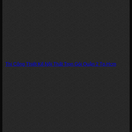
Thi Công Thiết Kế Nội Thất Trọn Gói Quận 2 Tp.Hcm