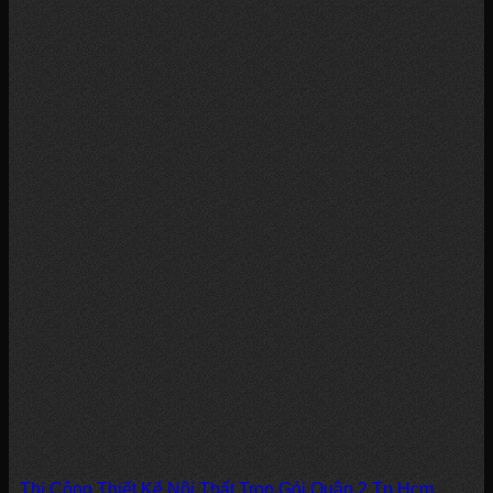
Thi Công Thiết Kế Nội Thất Trọn Gói Quận 2 Tp.Hcm