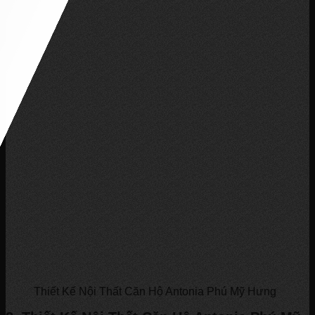
Thiết Kế Nội Thất Căn Hộ Antonia Phú Mỹ Hưng