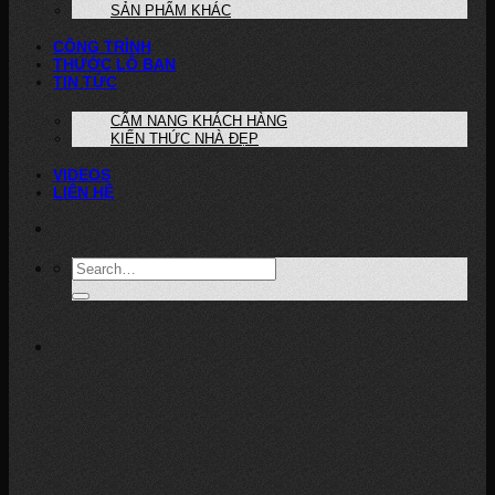
SẢN PHẨM KHÁC
CÔNG TRÌNH
THƯỚC LỖ BAN
TIN TỨC
CẨM NANG KHÁCH HÀNG
KIẾN THỨC NHÀ ĐẸP
VIDEOS
LIÊN HỆ