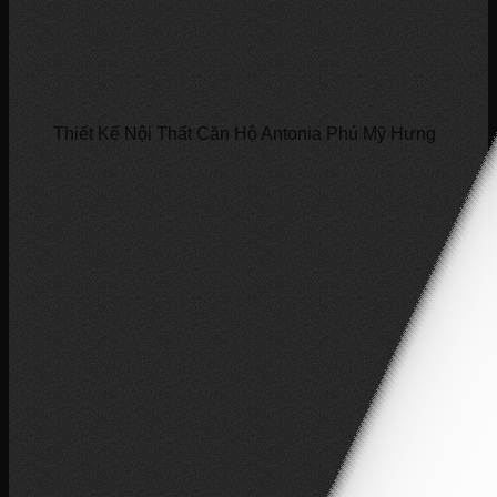
Thiết Kế Nội Thất Căn Hộ Antonia Phú Mỹ Hưng