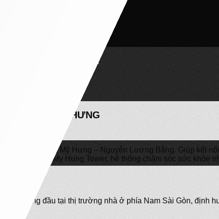
HÚ MỸ HƯNG 107M2
g Ngủ – 2 Phòng Vệ Sinh
NTONIA PHÚ MỸ HƯNG
 trọng điểm của Phú Mỹ Hưng – Nguyễn Lương Bằng. Giúp kết nối 
escent Hub – Phu My Hung Tower, hệ thống chăm sóc sức khỏe 
 cấp hàng đầu tại thị trường nhà ở phía Nam Sài Gòn, định hư
gia.