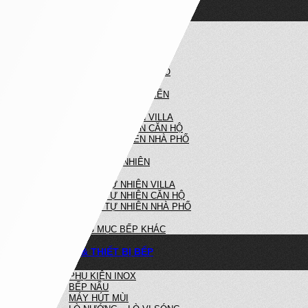
NỘI THẤT NHÀ BẾP
NHÀ BẾP HIỆN ĐẠI
BẾP HIỆN ĐẠI VILLA
BẾP HIỆN ĐẠI CĂN HỘ
BẾP HIỆN ĐẠI NHÀ PHỐ
NHÀ BẾP TÂN CỔ ĐIỂN
BẾP TÂN CỔ ĐIỂN VILLA
BẾP TÂN CỔ ĐIỂN CĂN HỘ
BẾP TÂN CỔ ĐIỂN NHÀ PHỐ
BẾP GỖ TỰ NHIÊN
BẾP GỖ TỰ NHIÊN VILLA
BẾP GỖ TỰ NHIÊN CĂN HỘ
BẾP GỖ TỰ NHIÊN NHÀ PHỐ
HẠNG MỤC BẾP KHÁC
PHỤ KIỆN & THIẾT BỊ BẾP
PHỤ KIỆN INOX
BẾP NẤU
MÁY HÚT MÙI