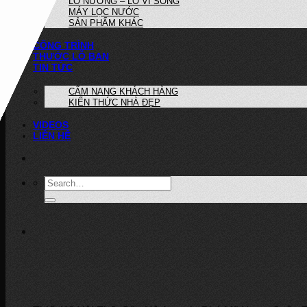
LÒ NƯỚNG – LÒ VI SÓNG
MÁY LỌC NƯỚC
SẢN PHẨM KHÁC
CÔNG TRÌNH
THƯỚC LỖ BAN
TIN TỨC
CẨM NANG KHÁCH HÀNG
KIẾN THỨC NHÀ ĐẸP
VIDEOS
LIÊN HỆ