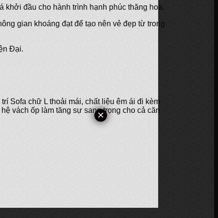
iá khởi đầu cho hành trình hạnh phúc thăng hoa.
hông gian khoáng đạt để tạo nên vẻ đẹp từ trong
ện Đại.
 Sofa chữ L thoải mái, chất liệu êm ái đi kèm
g hệ vách ốp làm tăng sự sang trọng cho cả căn
×