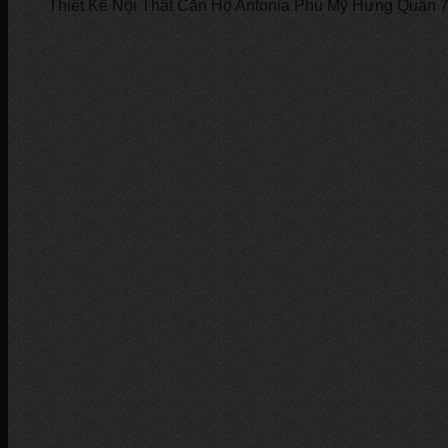
Thiết Kế Nội Thất Căn Hộ Antonia Phú Mỹ Hưng Quận 