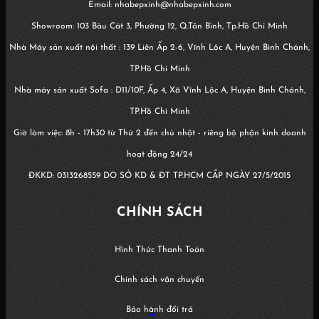
Email: nhabepxinh@nhabepxinh.com
Showroom: 103 Bàu Cát 3, Phường 12, Q.Tân Bình, Tp.Hồ Chí Minh
Nhà Máy sản xuất nội thất : 139 Liên Ấp 2-6, Vĩnh Lộc A, Huyện Bình Chánh,
TP.Hồ Chí Minh
Nhà máy sản xuất Sofa : D11/10F, Ấp 4, Xã Vĩnh Lộc A, Huyện Bình Chánh,
TP.Hồ Chí Minh
Giờ làm việc: 8h - 17h30 từ Thứ 2 đến chủ nhật - riêng bộ phận kinh doanh
hoạt động 24/24
ĐKKD:
0313268559
DO SỞ KD & ĐT TP.HCM CẤP NGÀY 27/5/2015
CHÍNH SÁCH
Hình Thức Thanh Toán
Chính sách vận chuyển
Bảo hành đổi trả