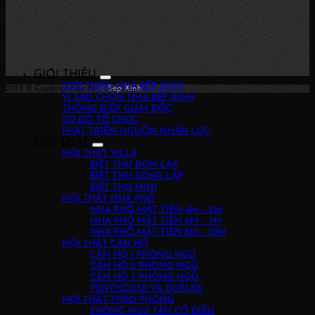
GIỚI THIỆU
GIỚI THIỆU NHÀ BẾP XINH
2013 © Copyright by
Nha Bep Xinh
!
VÌ SAO CHỌN NHÀ BẾP XINH
THÔNG ĐIỆP GIÁM ĐỐC
SƠ ĐỒ TỔ CHỨC
PHÁT TRIỂN NGUỒN NHÂN LỰC
NỘI THẤT
NỘI THẤT VILLA
BIỆT THỰ ĐƠN LẬP
BIỆT THỰ SONG LẬP
BIỆT THỰ MINI
NỘI THẤT NHÀ PHỐ
NHÀ PHỐ MẶT TIỀN 4M – 5M
NHÀ PHỐ MẶT TIỀN 6M – 7M
NHÀ PHỐ MẶT TIỀN 8M – 10M
NỘI THẤT CĂN HỘ
CĂN HỘ 1 PHÒNG NGỦ
CĂN HỘ 2 PHÒNG NGỦ
CĂN HỘ 3 PHÒNG NGỦ
PENTHOUSE VÀ DUPLEX
NỘI THẤT THEO PHÒNG
PHÒNG NGỦ TÂN CỔ ĐIỂN