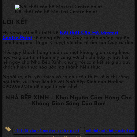
Nội thất căn hộ Masteri Centre Point
LỜI KẾT
Hy vọng với mẫu thiết kế
Nội thất Căn Hộ Masteri
Centre Point
sẽ mang đến cho Quý cư dân những nguồn
cảm hứng mới, là gợi ý tuyệt vời cho tổ ấm của Quý cư dân.
Nếu quý khách hàng muốn có một không gian sống khoa
học và giàu tính thẩm mỹ cùng với chi phí hợp lý, hãy liên
hệ ngay cho Nhà Bếp Xinh, chúng tôi cam kết sẽ giúp quý
khách hiện thực hóa ước mơ thành hiện thực.
Ngoài ra, nếu yêu thích và có nhu cầu thiết kế & thi công
nội thất, vui lòng liên hệ với Nhà Bếp Xinh qua Hotline:
0909.962.246 để được tư vấn nhé!
NHÀ BẾP XINH – Khơi Nguồn Cảm Hứng Cho
Không Gian Sống Của Bạn!
nội thất căn hộ masteri centre point
nội thất căn hộ masteri cen