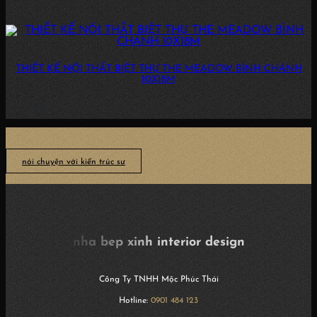
THIẾT KẾ NỘI THẤT BIỆT THỰ THE MEADOW BÌNH CHÁNH
10X18M
3 PHÒNG NGỦ, 3WC DIỆN TÍCH: 10X18M THIẾT KẾ NỘI THẤT BIỆT THỰ
THE MEADOW...
nói chuyện với kiến trúc sư
nha bep xinh interior design
Công Ty TNHH Mộc Phúc Thái
Hotline:
0901 484 123