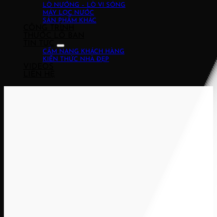
LÒ NƯỚNG – LÒ VI SÓNG
MÁY LỌC NƯỚC
SẢN PHẨM KHÁC
CÔNG TRÌNH
THƯỚC LỖ BAN
TIN TỨC
CẨM NANG KHÁCH HÀNG
KIẾN THỨC NHÀ ĐẸP
VIDEOS
LIÊN HỆ