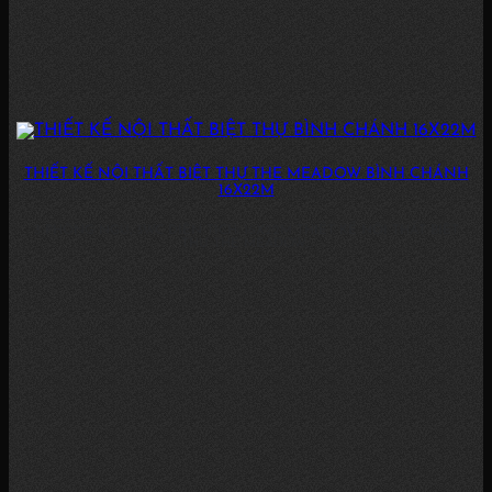
THIẾT KẾ NỘI THẤT BIỆT THỰ THE MEADOW BÌNH CHÁNH
16X22M
3 PHÒNG NGỦ, 3WC DIỆN TÍCH: 16X22M THIẾT KẾ NỘI THẤT BIỆT
THỰ THE MEADOW...