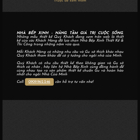
Trược để xem thêm
NHÀ BẾP XINH - NÂNG TẦM GIÁ TRỊ CUỘC SỐNG
.
Những mẫu thiết kế Quý Khách đang xem trên web là thiết
kế của các Khách Hàng đã lựa chọn Nhà Bếp Xinh Thiết Kế &
Thi Công trong những năm vừa qua.
Mỗi Khách Hàng có những nhu cầu và Gu sở thích khác nhau
Quý Khách tham khảo để có ý tưởng cho ngôi nhà của Mình.
Quý Khách có nhu cầu thiết kế theo không gian và Gu sở
thích cá nhân , hãy liên hệ Nhà Bếp Xinh cùng đồng hành để
cùng nhau tạo ra sản phẩm thiết kế chuẩn Gu và hoàn hảo
nhất cho ngôi Nhà Của Mình
Call:
0909.962.246
cần hỗ trợ tư vấn nhé!
THAM KHẢO THÊM