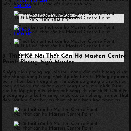
THƯỚC LỖ BAN
bảo cho việc lưu trữ các vật dụng nhà bếp.
TIN TỨC
CẨM NANG KHÁCH HÀNG
Thiết kế nội thất căn hộ Masteri Centre Point
KIẾN THỨC NHÀ ĐẸP
VIDEOS
Thiết kế nội thất căn hộ Masteri Centre Point
LIÊN HỆ
Thiết kế nội thất căn hộ Masteri Centre Point
3. Thiết Kế Nội Thất Căn Hộ Masteri Centre
Point: Phòng Ngủ Master
Không gian phòng ngủ Master mang đến một hương vị rất
nhẹ nhàng, sang trọng, vách ốp đầy tinh tế. Phòng ngủ còn
bố trí thêm bàn trang điểm, tủ quần áo giúp gia chủ tối ưu
công năng và tận hưởng cuộc sống thoải mái nhất. Rèm
cửa hai lớp giúp điều chỉnh ánh sáng khi cần thiết. Đối diện
giường ngủ là kệ tivi cùng kệ để đồ, căn phòng trở nên thật
đẹp mắt khi được bày trí thêm những bình hoa trang trí.
Nội thất căn hộ Masteri Centre Point
Nội thất căn hộ Masteri Centre Point