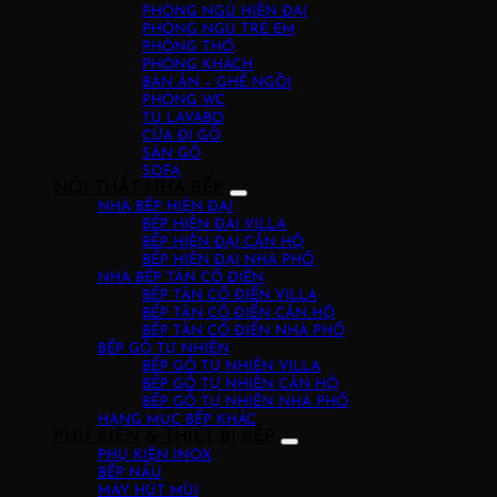
PHÒNG NGỦ HIỆN ĐẠI
PHÒNG NGỦ TRẺ EM
PHÒNG THỜ
PHÒNG KHÁCH
BÀN ĂN – GHẾ NGỒI
PHÒNG WC
TỦ LAVABO
CỬA ĐI GỖ
SÀN GỖ
SOFA
NỘI THẤT NHÀ BẾP
NHÀ BẾP HIỆN ĐẠI
BẾP HIỆN ĐẠI VILLA
BẾP HIỆN ĐẠI CĂN HỘ
BẾP HIỆN ĐẠI NHÀ PHỐ
NHÀ BẾP TÂN CỔ ĐIỂN
BẾP TÂN CỔ ĐIỂN VILLA
BẾP TÂN CỔ ĐIỂN CĂN HỘ
BẾP TÂN CỔ ĐIỂN NHÀ PHỐ
BẾP GỖ TỰ NHIÊN
BẾP GỖ TỰ NHIÊN VILLA
BẾP GỖ TỰ NHIÊN CĂN HỘ
BẾP GỖ TỰ NHIÊN NHÀ PHỐ
HẠNG MỤC BẾP KHÁC
PHỤ KIỆN & THIẾT BỊ BẾP
PHỤ KIỆN INOX
BẾP NẤU
MÁY HÚT MÙI