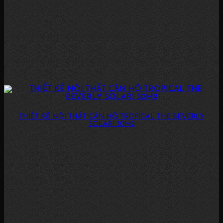
THIẾT KẾ NỘI THẤT CĂN HỘ TROPICAL THE BEVERLY
SOLARI 30M2
STUDIO DIỆN TÍCH: 30M2 THIẾT KẾ NỘI THẤT CĂN HỘ TROPICAL
THE BEVERLY SOLARI 30M2...