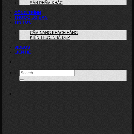
SẢN PHẨM KHÁC
CÔNG TRÌNH
THƯỚC LỖ BAN
TIN TỨC
CẨM NANG KHÁCH HÀNG
KIẾN THỨC NHÀ ĐẸP
VIDEOS
LIÊN HỆ