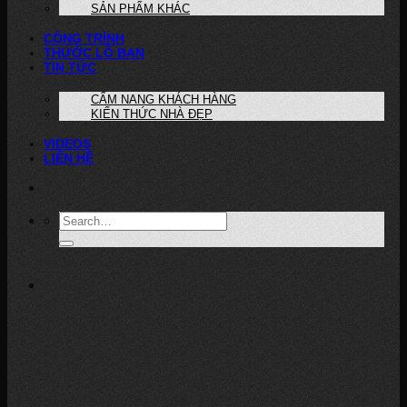
SẢN PHẨM KHÁC
CÔNG TRÌNH
THƯỚC LỖ BAN
TIN TỨC
CẨM NANG KHÁCH HÀNG
KIẾN THỨC NHÀ ĐẸP
VIDEOS
LIÊN HỆ