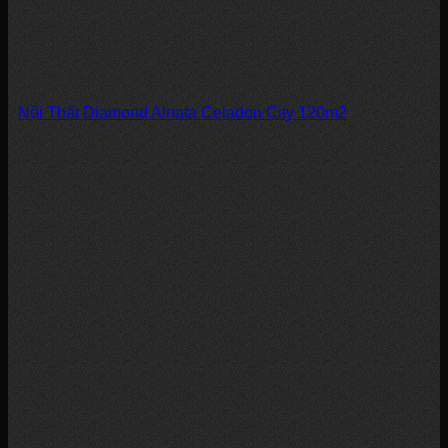
Nội Thất Diamond Alnata Celadon City 120m2