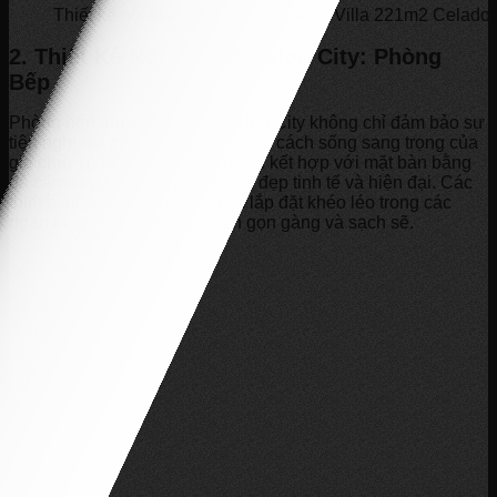
Thiết kế nội thất căn hộ Sky-Linked Villa 221m2 Celadon
2. Thiết Kế Nội Thất Celadon City: Phòng
Bếp
Phòng bếp trong căn hộ Celadon City không chỉ đảm bảo sự
tiện nghi mà còn phản ánh phong cách sống sang trọng của
gia chủ. Tủ bếp màu xanh pastel kết hợp với mặt bàn bằng
đá cẩm thạch trắng mang lại vẻ đẹp tinh tế và hiện đại. Các
thiết bị nhà bếp hiện đại được lắp đặt khéo léo trong các
ngăn tủ, giúp không gian luôn gọn gàng và sạch sẽ.