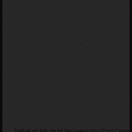
Thiết kế nội thất căn hộ Sky-Linked Villa 221m2 Celadon