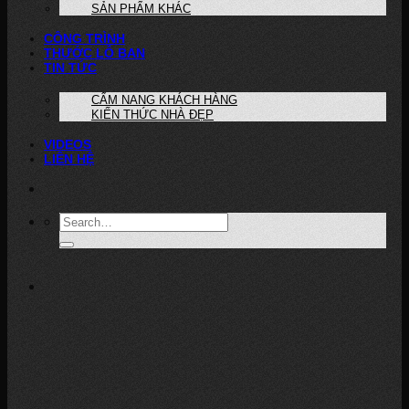
SẢN PHẨM KHÁC
CÔNG TRÌNH
THƯỚC LỖ BAN
TIN TỨC
CẨM NANG KHÁCH HÀNG
KIẾN THỨC NHÀ ĐẸP
VIDEOS
LIÊN HỆ