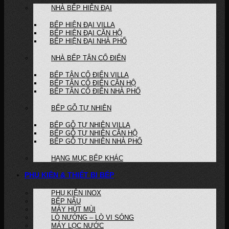
NHÀ BẾP HIỆN ĐẠI
BẾP HIỆN ĐẠI VILLA
BẾP HIỆN ĐẠI CĂN HỘ
BẾP HIỆN ĐẠI NHÀ PHỐ
NHÀ BẾP TÂN CỔ ĐIỂN
BẾP TÂN CỔ ĐIỂN VILLA
BẾP TÂN CỔ ĐIỂN CĂN HỘ
BẾP TÂN CỔ ĐIỂN NHÀ PHỐ
BẾP GỖ TỰ NHIÊN
BẾP GỖ TỰ NHIÊN VILLA
BẾP GỖ TỰ NHIÊN CĂN HỘ
BẾP GỖ TỰ NHIÊN NHÀ PHỐ
HẠNG MỤC BẾP KHÁC
PHỤ KIỆN & THIẾT BỊ BẾP
PHỤ KIỆN INOX
BẾP NẤU
MÁY HÚT MÙI
LÒ NƯỚNG – LÒ VI SÓNG
MÁY LỌC NƯỚC