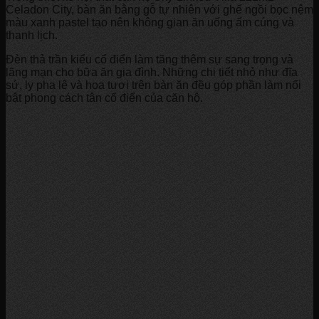
Celadon City, bàn ăn bằng gỗ tự nhiên với ghế ngồi bọc nệm
màu xanh pastel tạo nên không gian ăn uống ấm cúng và
thanh lịch.
Đèn thả trần kiểu cổ điển làm tăng thêm sự sang trọng và
lãng mạn cho bữa ăn gia đình. Những chi tiết nhỏ như đĩa
sứ, ly pha lê và hoa tươi trên bàn ăn đều góp phần làm nổi
bật phong cách tân cổ điển của căn hộ.