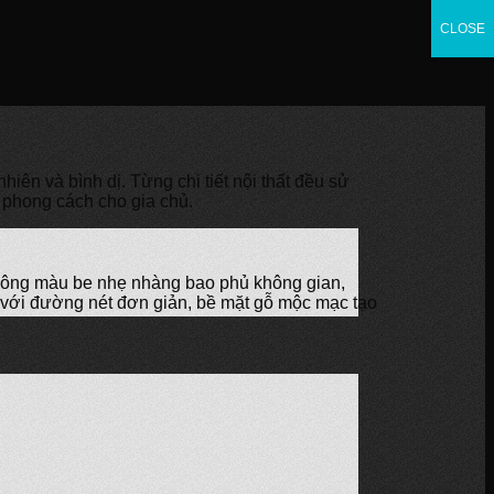
CLOSE
CLOSE
CLOSE
iên và bình dị. Từng chi tiết nội thất đều sử
 phong cách cho gia chủ.
 Tông màu be nhẹ nhàng bao phủ không gian,
u với đường nét đơn giản, bề mặt gỗ mộc mạc tạo