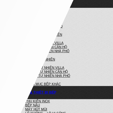
NỘI THẤT NHÀ BẾP
NHÀ BẾP HIỆN ĐẠI
BẾP HIỆN ĐẠI VILLA
BẾP HIỆN ĐẠI CĂN HỘ
BẾP HIỆN ĐẠI NHÀ PHỐ
NHÀ BẾP TÂN CỔ ĐIỂN
BẾP TÂN CỔ ĐIỂN VILLA
BẾP TÂN CỔ ĐIỂN CĂN HỘ
BẾP TÂN CỔ ĐIỂN NHÀ PHỐ
BẾP GỖ TỰ NHIÊN
BẾP GỖ TỰ NHIÊN VILLA
BẾP GỖ TỰ NHIÊN CĂN HỘ
BẾP GỖ TỰ NHIÊN NHÀ PHỐ
HẠNG MỤC BẾP KHÁC
PHỤ KIỆN & THIẾT BỊ BẾP
PHỤ KIỆN INOX
BẾP NẤU
MÁY HÚT MÙI