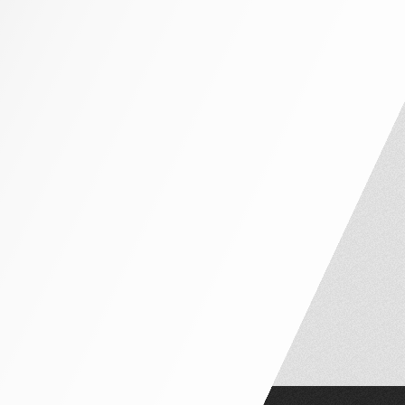
NHÀ PHỐ MẶT TIỀN 4M – 5M
NHÀ PHỐ MẶT TIỀN 6M – 7M
NHÀ PHỐ MẶT TIỀN 8M – 10M
NỘI THẤT CĂN HỘ
CĂN HỘ 1 PHÒNG NGỦ
CĂN HỘ 2 PHÒNG NGỦ
CĂN HỘ 3 PHÒNG NGỦ
PENTHOUSE VÀ DUPLEX
NỘI THẤT THEO PHÒNG
PHÒNG NGỦ TÂN CỔ ĐIỂN
PHÒNG NGỦ HIỆN ĐẠI
PHÒNG NGỦ TRẺ EM
PHÒNG THỜ
PHÒNG KHÁCH
BÀN ĂN – GHẾ NGỒI
PHÒNG WC
TỦ LAVABO
CỬA ĐI GỖ
SÀN GỖ
SOFA