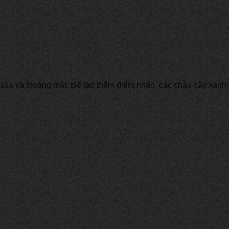
ủa và thoáng mát. Để tạo thêm điểm nhấn, các chậu cây xanh nh