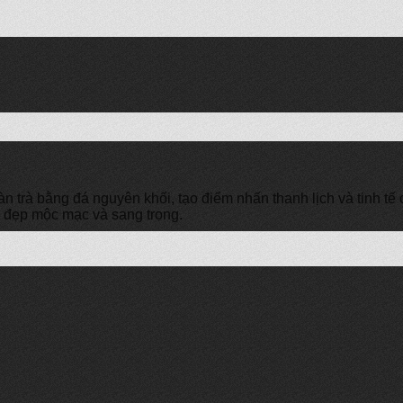
trà bằng đá nguyên khối, tạo điểm nhấn thanh lịch và tinh tế c
vẻ đẹp mộc mạc và sang trọng.