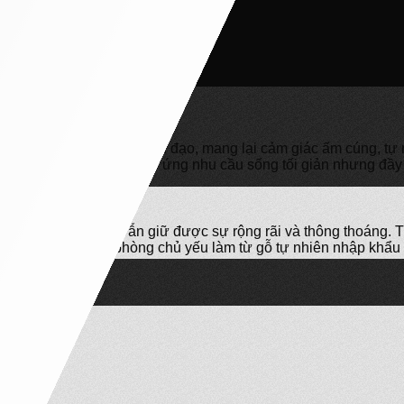
 51M2
 Sabi
với tông màu be chủ đạo, mang lại cảm giác ấm cúng, tự nh
 tinh tế vừa mộc mạc, đáp ứng nhu cầu sống tối giản nhưng đầy
: Phòng Khách
hông gian 51m2 mà vẫn giữ được sự rộng rãi và thông thoáng.
abi. Nội thất trong phòng chủ yếu làm từ gỗ tự nhiên nhập khẩ