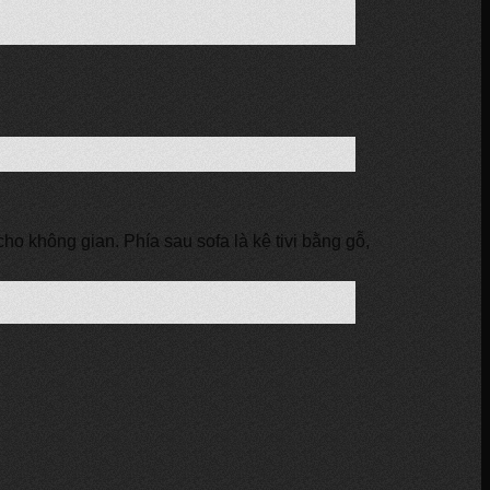
ho không gian. Phía sau sofa là kệ tivi bằng gỗ,