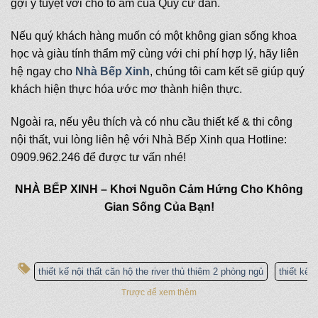
gợi ý tuyệt vời cho tổ ấm của Quý cư dân.
Nếu quý khách hàng muốn có một không gian sống khoa
học và giàu tính thẩm mỹ cùng với chi phí hợp lý, hãy liên
hệ ngay cho
Nhà Bếp Xinh
, chúng tôi cam kết sẽ giúp quý
khách hiện thực hóa ước mơ thành hiện thực.
Ngoài ra, nếu yêu thích và có nhu cầu thiết kế & thi công
nội thất, vui lòng liên hệ với Nhà Bếp Xinh qua Hotline:
0909.962.246 để được tư vấn nhé!
NHÀ BẾP XINH – Khơi Nguồn Cảm Hứng Cho Không
Gian Sống Của Bạn!
thiết kế nội thất căn hộ the river thủ thiêm 2 phòng ngủ
thiết kế 
Trược để xem thêm