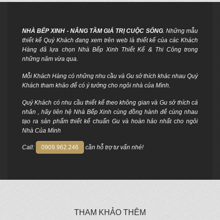
NHÀ BẾP XINH - NÂNG TẦM GIÁ TRỊ CUỘC SỐNG
. Những mẫu
thiết kế Quý Khách đang xem trên web là thiết kế của các Khách
Hàng đã lựa chọn Nhà Bếp Xinh Thiết Kế & Thi Công trong
những năm vừa qua.
Mỗi Khách Hàng có những nhu cầu và Gu sở thích khác nhau Quý
Khách tham khảo để có ý tưởng cho ngôi nhà của Mình.
Quý Khách có nhu cầu thiết kế theo không gian và Gu sở thích cá
nhân , hãy liên hệ Nhà Bếp Xinh cùng đồng hành để cùng nhau
tạo ra sản phẩm thiết kế chuẩn Gu và hoàn hảo nhất cho ngôi
Nhà Của Mình
Call:
0909.962.246
cần hỗ trợ tư vấn nhé!
THAM KHẢO THÊM