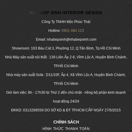
NHA BEP XINH INTERIOR DESIGN
Công Ty TNHH Mộc Phúc Thái
Hotline:
0901 484 123
Email: nhabepxinh@nhabepxinh.com
Showroom: 103 Bàu Cát 3, Phường 12, Q.Tân Bình, Tp.Hồ Chí Minh
Nhà Máy sản xuất nội thất : 139 Liên Ấp 2-6, Vĩnh Lộc A, Huyện Bình Chánh,
TP.Hồ Chí Minh
Nhà máy sản xuất Sofa : D11/10F, Ấp 4, Xã Vĩnh Lộc A, Huyện Bình Chánh,
TP.Hồ Chí Minh
Giờ làm việc: 8h - 17h30 từ Thứ 2 đến chủ nhật - riêng bộ phận kinh doanh
hoạt động 24/24
ĐKKD:
0313268559
DO SỞ KD & ĐT TP.HCM CẤP NGÀY 27/5/2015
CHÍNH SÁCH
HÌNH THỨC THANH TOÁN