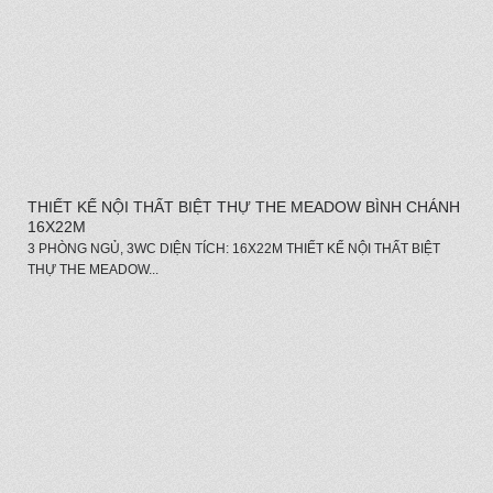
THIẾT KẾ NỘI THẤT BIỆT THỰ THE MEADOW BÌNH CHÁNH
16X22M
3 PHÒNG NGỦ, 3WC DIỆN TÍCH: 16X22M THIẾT KẾ NỘI THẤT BIỆT
THỰ THE MEADOW...