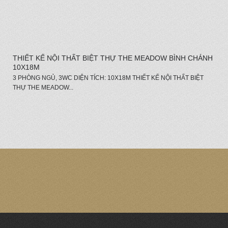
THIẾT KẾ NỘI THẤT BIỆT THỰ THE MEADOW BÌNH CHÁNH
10X18M
3 PHÒNG NGỦ, 3WC DIỆN TÍCH: 10X18M THIẾT KẾ NỘI THẤT BIỆT
THỰ THE MEADOW...