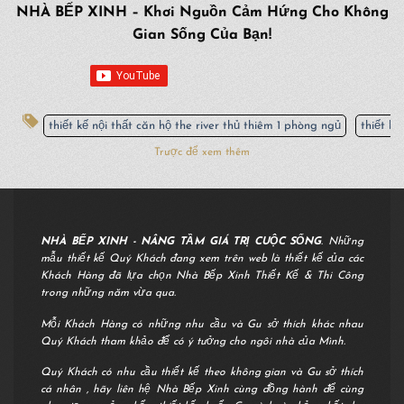
NHÀ BẾP XINH – Khơi Nguồn Cảm Hứng Cho Không
Gian Sống Của Bạn!
thiết kế nội thất căn hộ the river thủ thiêm 1 phòng ngủ
thiết kế
Trược để xem thêm
NHÀ BẾP XINH - NÂNG TẦM GIÁ TRỊ CUỘC SỐNG
. Những
mẫu thiết kế Quý Khách đang xem trên web là thiết kế của các
Khách Hàng đã lựa chọn Nhà Bếp Xinh Thiết Kế & Thi Công
trong những năm vừa qua.
Mỗi Khách Hàng có những nhu cầu và Gu sở thích khác nhau
Quý Khách tham khảo để có ý tưởng cho ngôi nhà của Mình.
Quý Khách có nhu cầu thiết kế theo không gian và Gu sở thích
cá nhân , hãy liên hệ Nhà Bếp Xinh cùng đồng hành để cùng