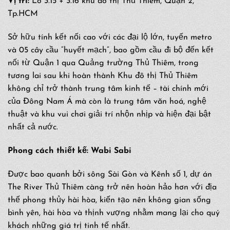
Vị trí:
Lô 3.15 + 3.16 khu đô thị Thủ Thiêm, Quận 2,
Tp.HCM
Sở hữu tính kết nối cao với các đại lộ lớn, tuyến metro
và 05 cây cầu “huyết mạch”, bao gồm cầu đi bộ đến kết
nối từ Quận 1 qua Quảng trường Thủ Thiêm, trong
tương lai sau khi hoàn thành Khu đô thị Thủ Thiêm
không chỉ trở thành trung tâm kinh tế – tài chính mới
của Đông Nam Á mà còn là trung tâm văn hoá, nghệ
thuật và khu vui chơi giải trí nhộn nhịp và hiện đại bật
nhất cả nước.
Phong cách thiết kế: Wabi Sabi
Được bao quanh bởi sông Sài Gòn và Kênh số 1, dự án
The River Thủ Thiêm càng trở nên hoàn hảo hơn với địa
thế phong thủy hài hòa, kiến tạo nên không gian sống
bình yên, hài hòa và thịnh vượng nhằm mang lại cho quý
khách những giá trị tinh tế nhất.