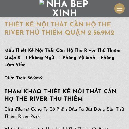
Skip
to
content
THIẾT KẾ NỘI THẤT CĂN HỘ THE
RIVER THỦ THIÊM QUẬN 2 56.9M2
Mẫu Thiết Kế Nội Thất Căn Hộ The River Thủ Thiêm
Quận 2 – 1 Phòng Ngủ – 1 Phòng Vệ Sinh – Phòng
Làm Việc
Diện Tích: 56.9m2
THAM KHẢO THIẾT KẾ NỘI THẤT CĂN
HỘ THE RIVER THỦ THIÊM
Chủ đầu tư:
Công Ty Cổ Phần Đầu Tư Bất Động Sản Thủ
Thiêm River Park