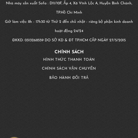
Nhà máy sản xuất Sofa : D11/10F, Ấp 4, Xã Vĩnh Lộc A, Huyện Bình Chánh,
TP.Hồ Chí Minh
Giờ làm việc: 8h - 17h30 từ Thứ 2 đến chủ nhật - riêng bộ phận kinh doanh
hoạt động 24/24
ĐKKD:
0313268559
DO SỞ KD & ĐT TP.HCM CẤP NGÀY 27/5/2015
CHÍNH SÁCH
HÌNH THỨC THANH TOÁN
CHÍNH SÁCH VẬN CHUYỂN
BẢO HÀNH ĐỔI TRẢ