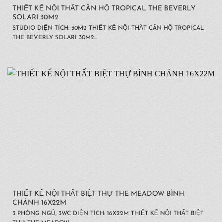
THIẾT KẾ NỘI THẤT CĂN HỘ TROPICAL THE BEVERLY
SOLARI 30M2
STUDIO DIỆN TÍCH: 30M2 THIẾT KẾ NỘI THẤT CĂN HỘ TROPICAL
THE BEVERLY SOLARI 30M2...
THIẾT KẾ NỘI THẤT BIỆT THỰ THE MEADOW BÌNH
CHÁNH 16X22M
3 PHÒNG NGỦ, 3WC DIỆN TÍCH: 16X22M THIẾT KẾ NỘI THẤT BIỆT