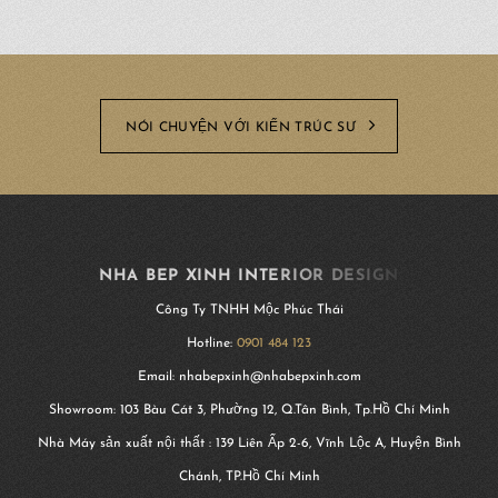
NÓI CHUYỆN VỚI KIẾN TRÚC SƯ
NHA BEP XINH INTERIOR DESIGN
Công Ty TNHH Mộc Phúc Thái
Hotline:
0901 484 123
Email: nhabepxinh@nhabepxinh.com
Showroom: 103 Bàu Cát 3, Phường 12, Q.Tân Bình, Tp.Hồ Chí Minh
Nhà Máy sản xuất nội thất : 139 Liên Ấp 2-6, Vĩnh Lộc A, Huyện Bình
Chánh, TP.Hồ Chí Minh