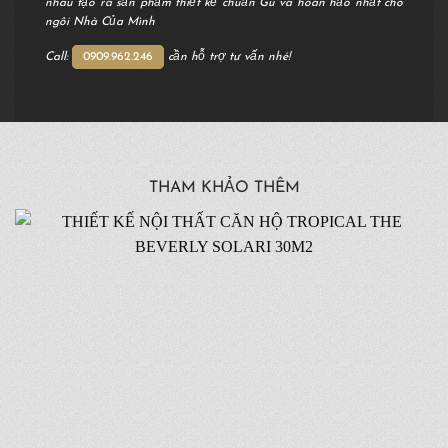
nhau tạo ra sản phẩm thiết kế chuẩn Gu và hoàn hảo nhất cho
ngôi Nhà Của Mình
Call:
0909.962.246
cần hỗ trợ tư vấn nhé!
THAM KHẢO THÊM