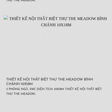
THỰ THE MEADOW...
THIẾT KẾ NỘI THẤT BIỆT THỰ THE MEADOW BÌNH
CHÁNH 10X18M
3 PHÒNG NGỦ, 3WC DIỆN TÍCH: 10X18M THIẾT KẾ NỘI THẤT BIỆT
THỰ THE MEADOW...