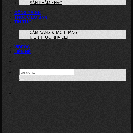
SẢN PHẨM KHÁC
CÔNG TRÌNH
THƯỚC LỖ BAN
TIN TỨC
CẨM NANG KHÁCH HÀNG
KIẾN THỨC NHÀ ĐẸP
VIDEOS
LIÊN HỆ