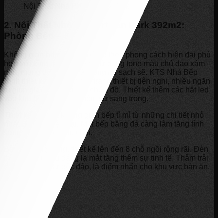
Nội Thất Nhà Phố Artisan Park
2. Nội Thất Nhà Phố Artisan Park 392m2:
Phòng Bếp – Bàn Ăn
Không gian bếp được thiết kế theo phong cách hiện đại phù
hợp với tổng thể căn nhà. Sử dụng tone màu chủ đạo xám –
nâu, mang đến cảm giác rộng rãi sạch sẽ. KTS Nhà Bếp
Xinh thiết kế sử dụng các trang thiết bị tiện nghi, nhiều ngăn
tủ giúp gia chủ thoải mái chứa đồ. Thiết kế thêm các hắt led
vào khu bếp làm tăng thêm sự sang trọng.
Thiết kế nội thất không gian bếp tỉ mỉ từ những chi tiết nhỏ
nhất. Tủ bếp hiện đại. Mặt bếp bằng đá càng làm tăng tính
sang trọng và dễ lau chùi.
Bàn ăn sang trọng, thiết kế lên đến 8 chỗ ngồi rộng rãi. Đèn
thả trần với kiểu dáng lạ mắt tăng thêm sự tinh tế. Thảm trải
sàn làm tăng sự độc đáo, là điểm nhấn cho khu vực bàn ăn.