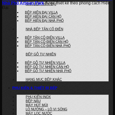
Nhà Phố Artisan Park
được thiết kế theo phong cách Hiện
NHÀ BẾP HIỆN ĐẠI
Đại.
BẾP HIỆN ĐẠI VILLA
BẾP HIỆN ĐẠI CĂN HỘ
BẾP HIỆN ĐẠI NHÀ PHỐ
NHÀ BẾP TÂN CỔ ĐIỂN
BẾP TÂN CỔ ĐIỂN VILLA
BẾP TÂN CỔ ĐIỂN CĂN HỘ
BẾP TÂN CỔ ĐIỂN NHÀ PHỐ
BẾP GỖ TỰ NHIÊN
BẾP GỖ TỰ NHIÊN VILLA
BẾP GỖ TỰ NHIÊN CĂN HỘ
BẾP GỖ TỰ NHIÊN NHÀ PHỐ
HẠNG MỤC BẾP KHÁC
PHỤ KIỆN & THIẾT BỊ BẾP
PHỤ KIỆN INOX
BẾP NẤU
MÁY HÚT MÙI
LÒ NƯỚNG – LÒ VI SÓNG
MÁY LỌC NƯỚC