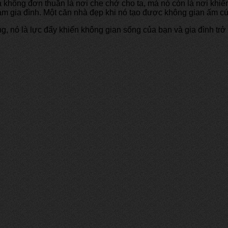
à không đơn thuần là nơi che chở cho ta, mà nó còn là nơi khiến
 cảm gia đình. Một căn nhà đẹp khi nó tạo được không gian ấm c
rọng, nó là lực đẩy khiến không gian sống của bạn và gia đình t