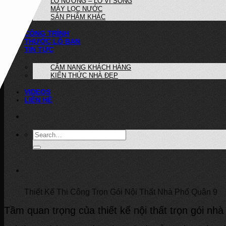
LÒ NƯỚNG – LÒ VI SÓNG
MÁY LỌC NƯỚC
SẢN PHẨM KHÁC
CÔNG TRÌNH
THƯỚC LỖ BAN
TIN TỨC
CẨM NANG KHÁCH HÀNG
KIẾN THỨC NHÀ ĐẸP
VIDEOS
LIÊN HỆ
Thiết Kế Thi Công Trọn Gói Nội Thất Nhà Phố Quận 9
Tầm quan trọng của thiết kế nội thất trọn gói nh