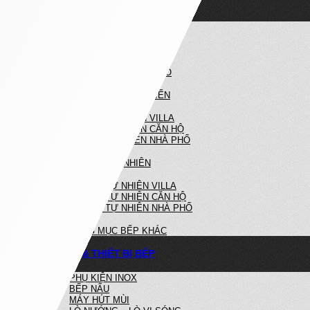
NỘI THẤT NHÀ BẾP
NHÀ BẾP HIỆN ĐẠI
BẾP HIỆN ĐẠI VILLA
BẾP HIỆN ĐẠI CĂN HỘ
BẾP HIỆN ĐẠI NHÀ PHỐ
NHÀ BẾP TÂN CỔ ĐIỂN
BẾP TÂN CỔ ĐIỂN VILLA
BẾP TÂN CỔ ĐIỂN CĂN HỘ
BẾP TÂN CỔ ĐIỂN NHÀ PHỐ
BẾP GỖ TỰ NHIÊN
BẾP GỖ TỰ NHIÊN VILLA
BẾP GỖ TỰ NHIÊN CĂN HỘ
BẾP GỖ TỰ NHIÊN NHÀ PHỐ
HẠNG MỤC BẾP KHÁC
PHỤ KIỆN & THIẾT BỊ BẾP
PHỤ KIỆN INOX
BẾP NẤU
MÁY HÚT MÙI