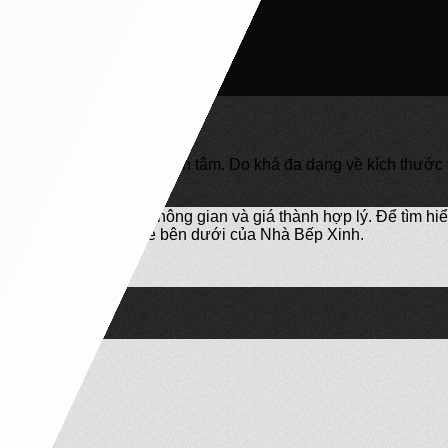
Phố Quận 9
n đề được nhiều người quan tâm. Do khá đa dạng về kích thước v
ị.
 năng, đẹp, tiết kiệm không gian và giá thành hợp lý. Để tìm hiểu
hảo ngay những chia sẻ bên dưới của Nhà Bếp Xinh.