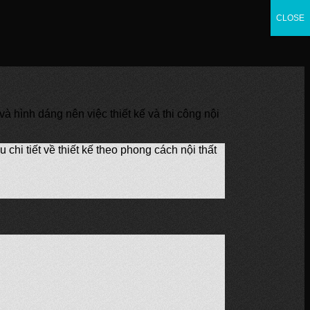
CLOSE
CLOSE
CLOSE
à hình dáng nên việc thiết kế và thi công nội
 chi tiết về thiết kế theo phong cách nội thất