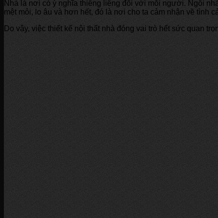
Nhà là nơi có ý nghĩa thiêng liêng đối với mỗi người. Ngôi nh
mệt mỏi, lo âu và hơn hết, đó là nơi cho ta cảm nhận về tình
Do vậy, việc thiết kế nội thất nhà đóng vai trò hết sức quan t