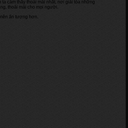
 ta cảm thấy thoải mái nhất, nơi giải tỏa những
úng, thoải mái cho mọi người.
rở nên ấn tượng hơn.