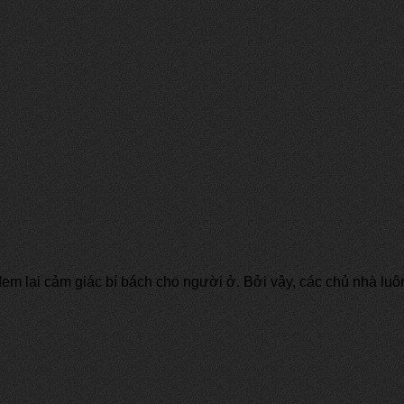
em lại cảm giác bí bách cho người ở. Bởi vậy, các chủ nhà lu