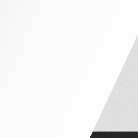
NHÀ PHỐ MẶT TIỀN 4M – 5M
NHÀ PHỐ MẶT TIỀN 6M – 7M
NHÀ PHỐ MẶT TIỀN 8M – 10M
NỘI THẤT CĂN HỘ
CĂN HỘ 1 PHÒNG NGỦ
CĂN HỘ 2 PHÒNG NGỦ
CĂN HỘ 3 PHÒNG NGỦ
PENTHOUSE VÀ DUPLEX
NỘI THẤT THEO PHÒNG
PHÒNG NGỦ TÂN CỔ ĐIỂN
PHÒNG NGỦ HIỆN ĐẠI
PHÒNG NGỦ TRẺ EM
PHÒNG THỜ
PHÒNG KHÁCH
BÀN ĂN – GHẾ NGỒI
PHÒNG WC
TỦ LAVABO
CỬA ĐI GỖ
SÀN GỖ
SOFA